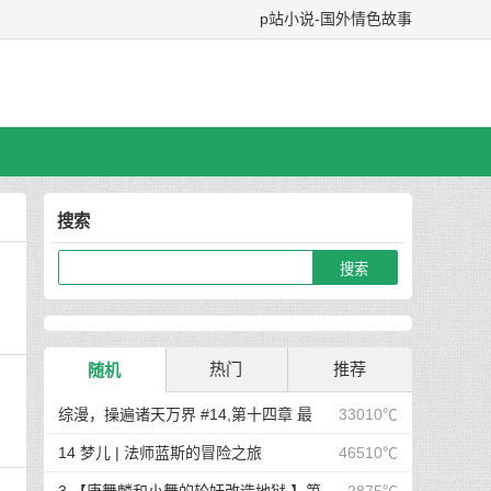
p站小说-国外情色故事
搜索
热门
推荐
随机
综漫，操遍诸天万界 #14,第十四章 最
33010℃
后在岛屿上的狂欢派对
14 梦儿 | 法师蓝斯的冒险之旅
46510℃