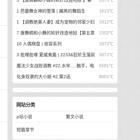
3 【唐舞麟和小舞的轮奸改造地狱 】第
2875℃
一章 惊世魔王现身 | 斗罗大陆同人
1 芭蕾舞女神的堕落 | 媚黑的舞蹈生
1613℃
1 【调教绝美人妻】成为宠物的邻家少妇
3312℃
| 成为宠物的邻家少妇
7 唐舞桐和小舞的轮奸改造地狱【第五章
2302℃
最终的沦陷】 | 斗罗大陆同人
10 人偶棋盘 | 收容系列
3972℃
3 批哩批哩 夏威夷篇 | 2233&狂阶玉藻前
3072℃
篇
魔法少女战败调教 #22,水牢.....触手，电
6581℃
击，冰块，高潮寸止.....我在干什么啊我
化身奴隶的大小姐 #2,第2话.
8001℃
网站分类
p站小说
繁文小说
短篇章节