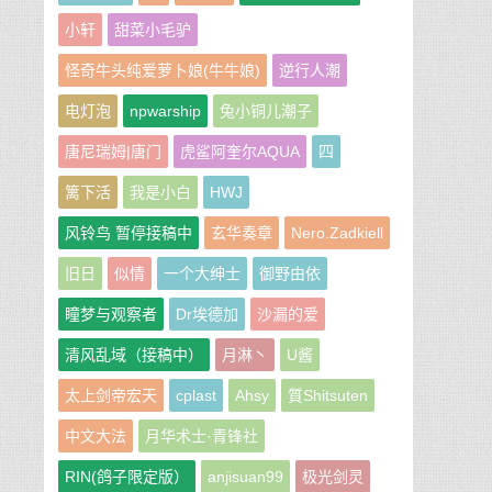
小轩
甜菜小毛驴
怪奇牛头纯爱萝卜娘(牛牛娘)
逆行人潮
电灯泡
npwarship
兔小铜儿潮子
唐尼瑞姆|唐门
虎鲨阿奎尔AQUA
四
篱下活
我是小白
HWJ
风铃鸟 暂停接稿中
玄华奏章
Nero.Zadkiell
旧日
似情
一个大绅士
御野由依
瞳梦与观察者
Dr埃德加
沙漏的爱
清风乱域（接稿中）
月淋丶
U酱
太上剑帝宏天
cplast
Ahsy
質Shitsuten
中文大法
月华术士·青锋社
RIN(鸽子限定版）
anjisuan99
极光剑灵