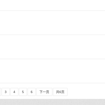
3
4
5
6
下一页
共6页