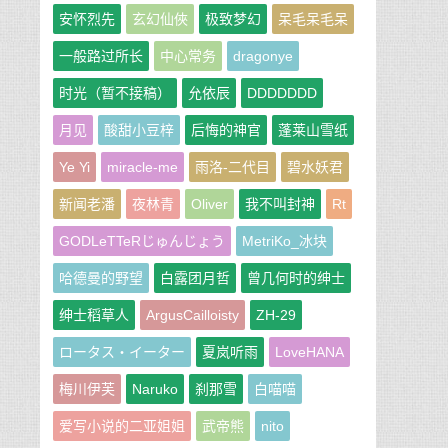
安怀烈先
玄幻仙俠
极致梦幻
呆毛呆毛呆
一般路过所长
中心常务
dragonye
时光（暂不接稿）
允依辰
DDDDDDD
月见
酸甜小豆梓
后悔的神官
蓬莱山雪纸
Ye Yi
miracle-me
雨洛-二代目
碧水妖君
新闻老潘
夜林青
Oliver
我不叫封神
Rt
GODLeTTeRじゅんじょう
MetriKo_冰块
哈德曼的野望
白露团月哲
曾几何时的绅士
绅士稻草人
ArgusCailloisty
ZH-29
ロータス・イーター
夏岚听雨
LoveHANA
梅川伊芙
Naruko
刹那雪
白喵喵
爱写小说的二亚姐姐
武帝熊
nito