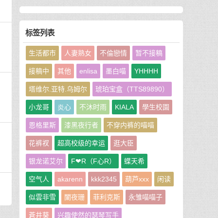
标签列表
生活都市
人妻熟女
不倫戀情
暂不接稿
接稿中
其他
enlisa
墨白喵
YHHHH
塔维尔.亚特.乌姆尔
琥珀宝盒（TTS89890）
小龙哥
炎心
不沐时雨
KIALA
學生校園
恩格里斯
漆黑夜行者
不穿内裤的喵喵
花裤衩
超高校级的幸运
逛大臣
银龙诺艾尔
F❤R（F心R）
蝶天希
空气人
akarenn
kkk2345
葫芦xxx
闲读
似雲非雪
闌夜珊
菲利克斯
永雏喵喵子
蒼井葵
兴趣使然的瑟琴写手