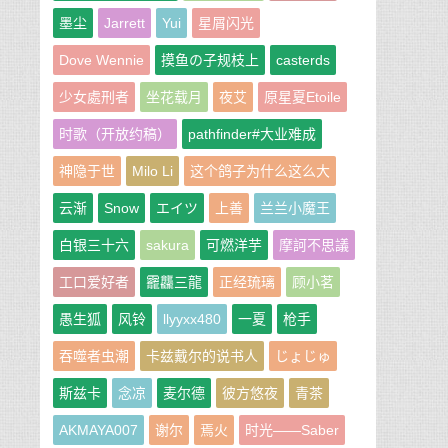
墨尘
Jarrett
Yui
星屑闪光
Dove Wennie
摸鱼の子规枝上
casterds
少女處刑者
坐花载月
夜艾
原星夏Etoile
时歌（开放约稿）
pathfinder#大业难成
神隐于世
Milo Li
这个鸽子为什么这么大
云渐
Snow
エイツ
上善
兰兰小魔王
白银三十六
sakura
可燃洋芋
摩訶不思議
工口爱好者
龗龘三龍
正经琉璃
顾小茗
愚生狐
风铃
llyyxx480
一夏
枪手
吞噬者虫潮
卡兹戴尔的说书人
じょじゅ
斯兹卡
念凉
麦尔德
彼方悠夜
青茶
AKMAYA007
谢尔
焉火
时光——Saber