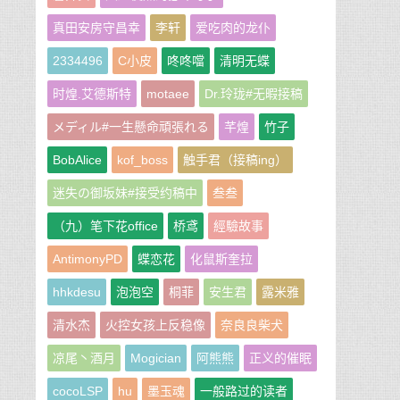
真田安房守昌幸
李轩
爱吃肉的龙仆
2334496
C小皮
咚咚噹
清明无蝶
时煌.艾德斯特
motaee
Dr.玲珑#无暇接稿
メディル#一生懸命頑張れる
芊煌
竹子
BobAlice
kof_boss
触手君（接稿ing）
迷失の御坂妹#接受约稿中
叁叁
（九）笔下花office
桥鸢
經驗故事
AntimonyPD
蝶恋花
化鼠斯奎拉
hhkdesu
泡泡空
桐菲
安生君
露米雅
清水杰
火控女孩上反稳像
奈良良柴犬
凉尾丶酒月
Mogician
阿熊熊
正义的催眠
cocoLSP
hu
墨玉魂
一般路过的读者