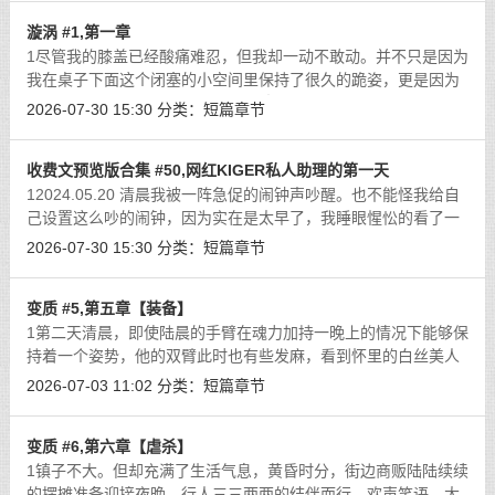
漩涡 #1,第一章
1尽管我的膝盖已经酸痛难忍，但我却一动不敢动。并不只是因为
我在桌子下面这个闭塞的小空间里保持了很久的跪姿，更是因为
我被那只开着眼孔和鼻孔的黑色乳胶头套包裹的脸上，正有一只
2026-07-30 15:30
分类：
短篇章节
包裹在半透明油亮黑丝里的小脚不断
[详细]
收费文预览版合集 #50,网红KIGER私人助理的第一天
12024.05.20 清晨我被一阵急促的闹钟声吵醒。也不能怪我给自
己设置这么吵的闹钟，因为实在是太早了，我睡眼惺忪的看了一
眼床头显示着5：30的电子表，如果不这么吵，我一定起不来。
2026-07-30 15:30
分类：
短篇章节
咬牙从床上爬起来，迅速洗了漱，换上
[详细]
变质 #5,第五章【装备】
1第二天清晨，即使陆晨的手臂在魂力加持一晚上的情况下能够保
持着一个姿势，他的双臂此时也有些发麻，看到怀里的白丝美人
还在熟睡，他轻轻的从诱人的白丝嘴唇里伸出手指，轻轻的将她
2026-07-03 11:02
分类：
短篇章节
放在床上。二人关系上的转变，让陆
[详细]
变质 #6,第六章【虐杀】
1镇子不大。但却充满了生活气息，黄昏时分，街边商贩陆陆续续
的摆摊准备迎接夜晚，行人三三两两的结伴而行，欢声笑语，大