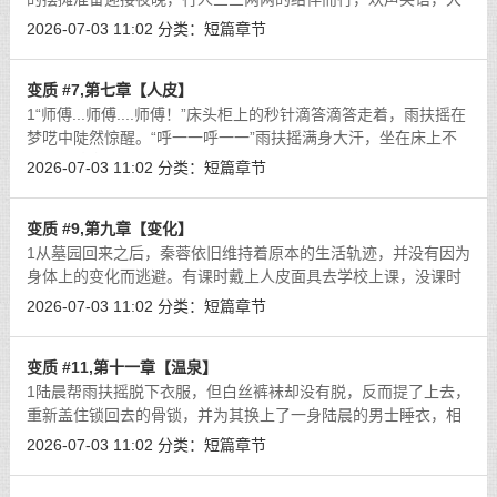
声吆喝，车流涌动，川流熙攘。然而一辆与整个镇子格格不入的
2026-07-03 11:02
分类：
短篇章节
加长豪车停在路边的时候，周围的路
[详细]
变质 #7,第七章【人皮】
1“师傅...师傅....师傅！”床头柜上的秒针滴答滴答走着，雨扶摇在
梦呓中陡然惊醒。“呼一一呼一一”雨扶摇满身大汗，坐在床上不
断剧烈喘息着，只是昏睡中的梦境却一点也记不得了。“扶
2026-07-03 11:02
分类：
短篇章节
摇？！”光芒一闪，陆晨凭空出
[详细]
变质 #9,第九章【变化】
1从墓园回来之后，秦蓉依旧维持着原本的生活轨迹，并没有因为
身体上的变化而逃避。有课时戴上人皮面具去学校上课，没课时
在家看书，只是最近秦蓉始终不得安宁。女帝对她说的那些话让
2026-07-03 11:02
分类：
短篇章节
她静不下心，几次三番给儿子打电话
[详细]
变质 #11,第十一章【温泉】
1陆晨帮雨扶摇脱下衣服，但白丝裤袜却没有脱，反而提了上去，
重新盖住锁回去的骨锁，并为其换上了一身陆晨的男士睡衣，相
对来说宽松很多的男士睡衣穿在雨扶摇的身上竟显得有些可爱。
2026-07-03 11:02
分类：
短篇章节
两人躺在床上，雨扶摇枕着陆晨的胳
[详细]