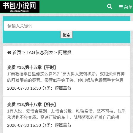
菜单
搜索
首页
> TAG信息列表 > 阿熊熊
变质 #15,第十五章【平时】
1“秦教授平日里便这么穿吗？”高大男人双臂抱膀，双眼炯炯有神
的盯着眼前的秦蓉。秦蓉似乎笑了笑，伸出银灰色缎面手套包裹
的纤美手掌把玩起了桌面上的钢笔，薄薄的白色面纱抖了抖，隐
2026-07-30 15:30
分类：
短篇章节
约朦胧的肉丝唇形蠕动了一番：“
[详细]
变质 #18,第十八章【相亲】
1有人说，爱情会离别，友情会分散，唯独亲情，坚不可摧，似乎
永远也不会变质。高速行驶的车上，陆强紧张的抓着自己的裤
腿，掌心的汗水浸透了些许布料，眼角的余光时不时的瞥向驾驶
2026-07-30 15:30
分类：
短篇章节
位上正在开车的年轻男人。“咳咳...
[详细]