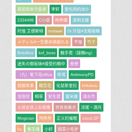
真田安房守昌幸
李轩
爱吃肉的龙仆
2334496
C小皮
咚咚噹
清明无蝶
时煌.艾德斯特
motaee
Dr.玲珑#无暇接稿
メディル#一生懸命頑張れる
芊煌
竹子
BobAlice
kof_boss
触手君（接稿ing）
迷失の御坂妹#接受约稿中
叁叁
（九）笔下花office
桥鸢
AntimonyPD
經驗故事
蝶恋花
化鼠斯奎拉
hhkdesu
泡泡空
桐菲
安生君
露米雅
清水杰
火控女孩上反稳像
奈良良柴犬
凉尾丶酒月
Mogician
阿熊熊
正义的催眠
cocoLSP
hu
墨玉魂
小轩
甜菜小毛驴