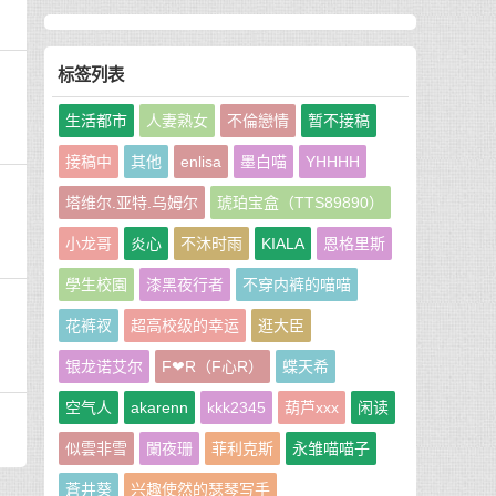
标签列表
生活都市
人妻熟女
不倫戀情
暂不接稿
接稿中
其他
enlisa
墨白喵
YHHHH
塔维尔.亚特.乌姆尔
琥珀宝盒（TTS89890）
小龙哥
炎心
不沐时雨
KIALA
恩格里斯
學生校園
漆黑夜行者
不穿内裤的喵喵
花裤衩
超高校级的幸运
逛大臣
银龙诺艾尔
F❤R（F心R）
蝶天希
空气人
akarenn
kkk2345
葫芦xxx
闲读
似雲非雪
闌夜珊
菲利克斯
永雏喵喵子
蒼井葵
兴趣使然的瑟琴写手