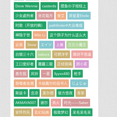
Dove Wennie
casterds
摸鱼の子规枝上
少女處刑者
坐花载月
夜艾
原星夏Etoile
时歌（开放约稿）
pathfinder#大业难成
神隐于世
Milo Li
这个鸽子为什么这么大
云渐
Snow
エイツ
上善
兰兰小魔王
白银三十六
sakura
可燃洋芋
摩訶不思議
工口爱好者
龗龘三龍
正经琉璃
顾小茗
愚生狐
风铃
一夏
llyyxx480
枪手
吞噬者虫潮
卡兹戴尔的说书人
じょじゅ
斯兹卡
念凉
麦尔德
彼方悠夜
青茶
AKMAYA007
谢尔
焉火
时光——Saber
安怀烈先
玄幻仙俠
极致梦幻
呆毛呆毛呆