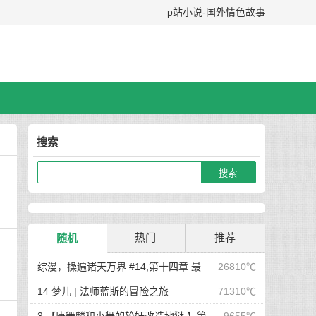
p站小说-国外情色故事
搜索
热门
推荐
随机
综漫，操遍诸天万界 #14,第十四章 最
26810℃
后在岛屿上的狂欢派对
14 梦儿 | 法师蓝斯的冒险之旅
71310℃