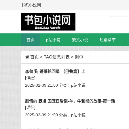
书包小说网
首页
p站小说
繁文小说
短篇章节
首页
> TAG信息列表 > 谢尔
恋兽 狗 蓬莱轮回录-【巴鲁篇】上
[详细]
2025-02-09 21:50
分类：
p站小说
剧情向 霸凌 囚笼日后谈-羊，牛和熊的故事-第一话
[详细]
2025-02-09 21:50
分类：
p站小说