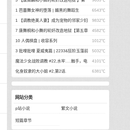
3 【唐舞麟和小舞的轮奸改造地狱 】第
9655℃
一章 惊世魔王现身 | 斗罗大陆同人
1 芭蕾舞女神的堕落 | 媚黑的舞蹈生
6543℃
1 【调教绝美人妻】成为宠物的邻家少妇
9832℃
| 成为宠物的邻家少妇
7 唐舞桐和小舞的轮奸改造地狱【第五章
4582℃
最终的沦陷】 | 斗罗大陆同人
10 人偶棋盘 | 收容系列
1012℃
3 批哩批哩 夏威夷篇 | 2233&狂阶玉藻前
5032℃
篇
魔法少女战败调教 #22,水牢.....触手，电
4101℃
击，冰块，高潮寸止.....我在干什么啊我
化身奴隶的大小姐 #2,第2话.
6381℃
网站分类
p站小说
繁文小说
短篇章节