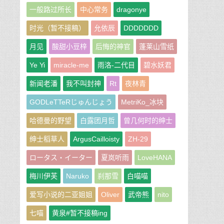
一般路过所长
中心常务
dragonye
时光（暂不接稿）
允依辰
DDDDDDD
月见
酸甜小豆梓
后悔的神官
蓬莱山雪纸
Ye Yi
miracle-me
雨洛-二代目
碧水妖君
新闻老潘
我不叫封神
Rt
夜林青
GODLeTTeRじゅんじょう
MetriKo_冰块
哈德曼的野望
白露团月哲
曾几何时的绅士
绅士稻草人
ArgusCailloisty
ZH-29
ロータス・イーター
夏岚听雨
LoveHANA
梅川伊芙
Naruko
刹那雪
白喵喵
爱写小说的二亚姐姐
Oliver
武帝熊
nito
七喵
黄泉#暂不接稿ing