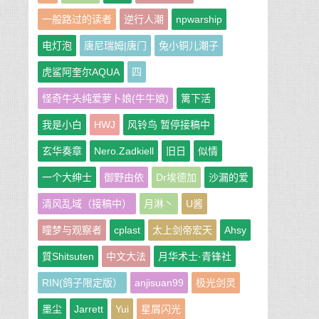
一般路过的读者
逆行人潮
npwarship
电灯泡
唐尼瑞姆|唐门
兔小铜儿潮子
虎鲨阿奎尔AQUA
四
怪奇牛头纯爱萝卜娘(牛牛娘)
篱下活
我是小白
HWJ
风铃鸟 暂停接稿中
玄华奏章
Nero.Zadkiell
旧日
似情
一个大绅士
御野由依
Dr埃德加
沙漏的爱
清风乱域（接稿中）
月淋丶
U酱
瞳梦与观察者
cplast
太上剑帝宏天
Ahsy
質Shitsuten
中文大法
月华术士·青锋社
RIN(鸽子限定版）
anjisuan99
极光剑灵
墨尘
Jarrett
Yui
星屑闪光