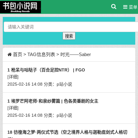
菜单
搜索
首页
> TAG信息列表 > 时光——Saber
1 枪呆与咕哒子（百合足控NTR） | FGO
[详细]
2025-02-16 14:08
分类：
p站小说
1 埃罗芒阿老师·和泉纱雾篇 | 色各类番剧的女主
[详细]
2025-02-16 14:08
分类：
p站小说
18 彷徨海之梦·两仪式节选（空之境界人格与迦勒底剑式人格切