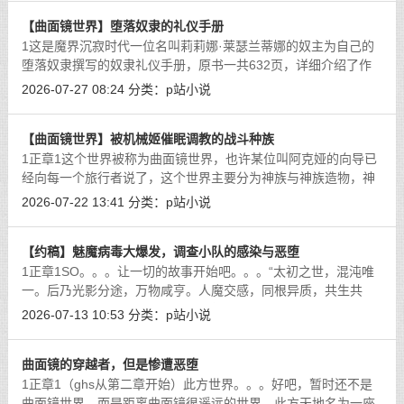
【曲面镜世界】堕落奴隶的礼仪手册
1这是魔界沉寂时代一位名叫莉莉娜·莱瑟兰蒂娜的奴主为自己的
堕落奴隶撰写的奴隶礼仪手册，原书一共632页，详细介绍了作
为一位奴主，自己和奴隶要怎么招待主人以及进行日常礼仪。首
2026-07-27 08:24
分类：
p站小说
先我们来说说什么是奴主，在魔界，
[详细]
【曲面镜世界】被机械姬催眠调教的战斗种族
1正章1这个世界被称为曲面镜世界，也许某位叫阿克娅的向导已
经向每一个旅行者说了，这个世界主要分为神族与神族造物，神
人族，妖族，魔族，人族五大种族。这句话没错，因为还有很多
2026-07-22 13:41
分类：
p站小说
种族并不属于“大”种族，例如我们
[详细]
【约稿】魅魔病毒大爆发，调查小队的感染与恶堕
1正章1SO。。。让一切的故事开始吧。。。“太初之世，混沌唯
一。后乃光影分途，万物咸亨。人魔交感，同根异质，共生共
荣；盈缩有度，衡平之理，天道自然。今圣国镇守四方，维系平
2026-07-13 10:53
分类：
p站小说
衡，诚哉天下之大幸也。”这段话是写
[详细]
曲面镜的穿越者，但是惨遭恶堕
1正章1（ghs从第二章开始）此方世界。。。好吧，暂时还不是
曲面镜世界，而是距离曲面镜很遥远的世界。此方天地名为一座