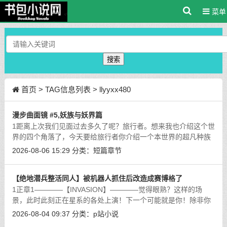
菜单
搜索
首页
> TAG信息列表 > llyyxx480
漫步曲面镜 #5,妖族与妖界篇
1距离上次我们见面过去多久了呢？旅行者。想来我也介绍这个世
界的四个角落了，今天要给旅行者你介绍一个本世界的超凡种族
了呢。在魔族篇里面我为你介绍过本世界 “魔”这个字的来源，那
2026-08-06 15:29
分类：
短篇章节
么旅行者，在我们继续之前你可
[详细]
【绝地潜兵整活同人】被机器人抓住后改造成赛博格了
1正章1————【INVASION】————觉得眼熟？这样的场
景，此时此刻正在星系的各处上演！下一个可能就是你！除非你
能做出生命中最重要的决。。。建筑之内的宣传屏幕瞬间被红色
2026-08-04 09:37
分类：
p站小说
的能量束撕成了碎片，这里是哈尔克四号
[详细]