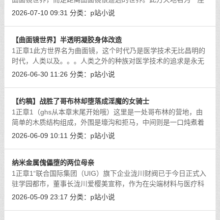
叫G市的城市，而我们的视角来到了本市的第20中学，公交车轰
2026-07-10 09:31
分类：
p站小说
鸣着离开车站，穿着运动服的学生们顶
[详细]
【曲面镜世界】半透明凝胶身体改造
1正章1此方世界名为曲面镜，这个时代乃是医学技术无比昌明的
时代，人类以及。。。人类之外的种族对医学技术的追求是永无
止境的，例如妖族和神人族的仙药，人族对病理学的系统性研
2026-06-30 11:26
分类：
p站小说
究，以及魔界的“尖端理性医学”都在
[详细]
【约稿】战胜了哥布林却堕落成淫魔的女骑士
1正章1（ghs从本章末尾开始哦）这里是一处哥布林的营地，由
简单的木质结构组成，外围是壕沟和拒马，中间则是一口炖煮着
各式各样乱炖食材的大锅。垃圾被掩埋在营地的一角，地上还插
2026-06-09 10:11
分类：
p站小说
着随时准备战斗的长矛和粗糙的刀剑。
[详细]
纳米金属傀儡堕的两位母亲
1正章1“联合国际集团（UIG）旗下企业泷川财阀已于今日正式入
驻学园都市，董事长泷川爱樱美宣称，作为在尖端材料与医疗科
技领域拥有领先实力的国际企业，泷川财阀将为学园都市带来全
2026-05-09 23:17
分类：
p站小说
新的科研支持与产业合作机会。泷川
[详细]