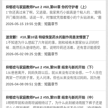
抑郁症与家庭教师Part 2 #60,第60章 你的守护者（上）
1“你还真过来了啊，又逃寝，我家黑巧小姐真是个粘人的…”鹿鸣
开门看到诗雨，话说一半，时雏就凭借着矮小的个头钻进来。“鹿
姐，有大事！”时雏好像没听到鹿鸣刚才说的话，只是诗雨听的很
2026-05-15 19:55
分类：
短篇章节
清楚，两个人面面相觑有点尴
[详细]
迷宫颤！ #10,第10话 特级恢复药水的副作用是发情罢了
1不知道为什么想起了六年前的事，刚和岐格木那家伙认识的时
候…既然石头是绿色的，那，说明玲莉还活着，还有意识能感受
到对死亡的恐惧。桀想罢掏出了一罐黑红色的药瓶，这是特级治
2026-05-02 09:25
分类：
短篇章节
疗药水，需要用四十六层的禁欲图腾制
[详细]
抑郁症与家庭教师Part 2 #56,第56章 结束与新的开始（下）
1从爸爸离开，妈妈失踪以后，就从来没有过安全感，一个人住在
两室一厅的房子里，无人问津。但也从来没有找过妈妈，因为爸
爸离开后，妈妈就神经兮兮的，动不动就砸东西，当时也是和妈
2026-04-08 09:51
分类：
短篇章节
妈拌嘴，妈妈才离开的。也许是正值
[详细]
抑郁症与家庭教师Part 2 #55,第55章 结束与新的开始（中）
1明明早就和诗雨坦诚相待过了，为什么此刻被诗雨脱下裤子还是
这么心跳加速呢。感觉和诗雨的新鲜感永远不会过时…“你说嘛你