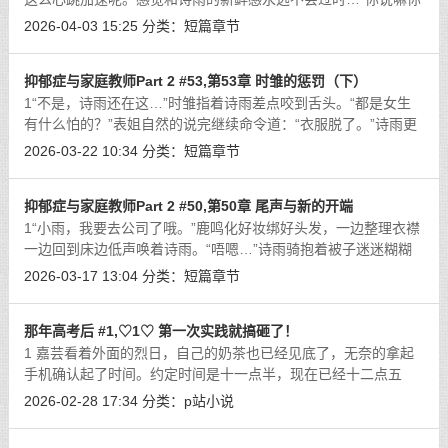
说嘛！”诗雨掌控了主动权，却还是带着一丝央求的语气。“一会
2026-04-03 15:25
分类：
短篇章节
你就知道好不好受了。”“我现
[详细]
抑郁症与家庭教师Part 2 #53,第53章 时雏的惩罚（下）
1“不是，诗雨还在这…”时雏指着诗雨差点咬到舌头。“都是女生
有什么怕的？”表姐自然的说完继续命令道：“衣服脱了。”诗雨更
懵，自己是play的一环吗？难不成表姐还是个牛头人？不对…表
2026-03-22 10:34
分类：
短篇章节
姐也不是女同好像也不相干？
[详细]
抑郁症与家庭教师Part 2 #50,第50章 尾声与新的开端
1“小雨，我要去公司了哦。”鹿鸣化好妆绑好头发，一边整理衣襟
一边回到床边低声唤着诗雨。“唔嗯…”诗雨骑抱着被子迷迷糊糊
的回应着。“就算不上课也别起太晚，调整一下作息，悦梦琪的事
2026-03-17 13:04
分类：
短篇章节
情结束后我可是要检查你的成
[详细]
那年高考后 #1,♡1♡ 第一次实践就搞砸了！
1 嘉芸看着外面的烈日，自己的奶茶也已经见底了，无奈的拿起
手机确认起了时间。约定时间是十一点半，现在已经十二点五
十，从十二点三十开始，对方就说在路上，然后就失联了。嘉芸
2026-02-28 17:34
分类：
p站小说
不满意的咂嘴，拨通了一个电话：“嘉
[详细]