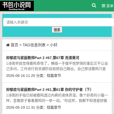
菜单
搜索
首页
> TAG信息列表 > 小轩
抑郁症与家庭教师Part 2 #67,第67章 洗清黄河
1诗雨早就觉得鹿鸣奇怪了，横插一手摆平悦梦琪的事后又不让自
己多问，工作进行到关键阶段就把自己踢出，自己原谅鹿鸣只是
感情用事，自己根本就不知道鹿鸣隐瞒了多少…明明鹿鸣身上全
2026-06-16 11:20
分类：
短篇章节
是秘密，自己宁愿逃避这些秘密也不
[详细]
抑郁症与家庭教师Part 2 #61,第61章 你的守护者（下）
1诗雨的手指已经被鹿鸣透过内裤的液体弄湿，像个好奇的小猫一
样，歪着脖子看着鹿鸣的一举一动。“你这样，我都不知道是舒服
还是不舒服了…”诗雨有些忧愁，鹿鸣憋红了脸，哼哼唧唧的声音
2026-05-19 11:31
分类：
短篇章节
都是从憋气的嗓门中夹出来的。
[详细]