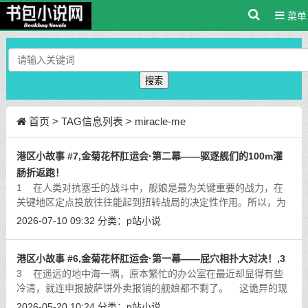
菜单
搜索
首页
> TAG信息列表 > miracle-me
港区小故事 #7,金菊花杯肛运会·第二幕——驱逐舰们的100m灌
肠折返跑！
1 在人类对抗塞壬的战斗中，舰娘是最为关键重要的战力，在
关键地区定点投放往往能起到扭转战局的决定性作用。所以，为
了更好的实现战区投送，也为了防止敌人发动偷袭，除了在各大
2026-07-10 09:32
分类：
p站小说
洲重要出海口设有
[详细]
港区小故事 #6,金菊花杯肛运会·第一幕——屁穴相扑大对决！,3
3 在遥远的地中海一隅，原本繁忙的办公室在最近却显得有些
冷清，就连申报披萨饼外卖报销的舰娘都不剩了。 这诡异的现
象虽然引起了维内托的注意，但最开始她也没有多想，直到……
2026-05-20 10:24
分类：
p站小说