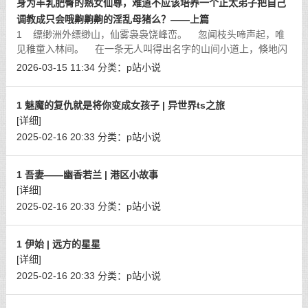
身为丰乳肥臀的熟女仙尊，难道不应该培养一个正太弟子把自己
调教成只会哦齁齁齁的淫乱母猪么？——上篇
1 缥缈洲外缥缈山，仙雾袅袅饶峰峦。 忽闻枝头啼声起，唯
见稚童入林间。 在一条无人叫得出名字的山间小道上，倏地闪
过了一个幼小的身影，犹如飞燕低空掠过，
[详细]
2026-03-15 11:34
分类：
p站小说
1 魅魔的复仇就是将你变成女孩子 | 异世界ts之旅
[详细]
2025-02-16 20:33
分类：
p站小说
1 吾妻——幽香若兰 | 港区小故事
[详细]
2025-02-16 20:33
分类：
p站小说
1 伊始 | 远方的星星
[详细]
2025-02-16 20:33
分类：
p站小说