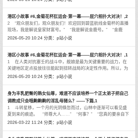
[详细]
港区小故事 #6,金菊花杯肛运会·第一幕——屁穴相扑大对决！,2
2 “观众朋友们，观众朋友们！欢迎回到碧蓝航线金菊杯的直播
现场，我是解说皇家财富号。” “我是解说金鹿号。” “金鹿
酱，这才开赛第一个项目，现场的氛围
[详细]
2026-05-20 10:24
分类：
p站小说
港区小故事 #6,金菊花杯肛运会·第一幕——屁穴相扑大对决！,1
1 在人类对抗塞壬的战斗中，舰娘是最为关键重要的战力，在
关键地区定点投放往往能起到扭转战局的决定性作用。所以，为
了更好的实现战区投送，也为了防止敌人发动偷袭，除了在各大
2026-05-20 10:24
分类：
p站小说
洲重要出海口设有
[详细]
身为丰乳肥臀的熟女仙尊，难道不应该培养一个正太弟子把自己
调教成只会哦齁齁齁的淫乱母猪么？——下篇,1
1 斗转星移，一个月的光阴倏忽而过，山林中逐渐可以看见盛
夏到来的痕迹。 “师尊大人……” “何事？” “您真的要亲自下
山吗？” &
[详细]
2026-03-22 11:24
分类：
p站小说