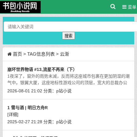
菜单
搜索
首页
> TAG信息列表 > 云渐
崩坏世界物语 #13,流星不再来（下）
1夜深了，窗外的雨势未减，反而将这座城市包裹在更加阴湿的潮
气中。银翼大厦，这座地标性游戏公司的顶层，宽大的总裁办公
室内仍亮着一盏暖黄色的落地灯。随着最后一份文件签署完毕，
2026-08-01 21:02
分类：
p站小说
布洛妮娅长长地舒了一口气，疲惫地
[详细]
1 雪与酒 | 明日方舟R
[详细]
2025-02-27 21:28
分类：
p站小说