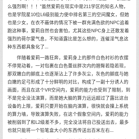
么强烈啊！！！”虽然爱莉在现实中是211学区的知名人物，
也是学院星10位L6级别能力使中排名第三的空间魔女，但她
也是少女，在衣不蔽体的情况下被一群充满色欲的NPC追着
跑这种事，爱莉自然也会害怕，尤其这些NPC身上还散发着
强烈的荷尔蒙气息，不知道露比是怎么想的，连催淫气息这
种东西都具象化了...
伴随着爱莉一路狂奔，爱莉身上的那件白色衬衫的衣摆
不停晃动着，一对包裹在白色蕾丝胖次内的翘臀若隐若现，
那双嫩白的脚底上也逐渐沾上了许多灰尘，灰色的脚底与她
白嫩的足弓形成了十分鲜明的对比，构成了一副十分诱人的
画面，而且在这个VR空间内，爱莉的能力也受到了限制，到
不是完全没法演算，而是她大脑的算力远远超过了露比这台
设备的上限，爱莉只要开始在脑内演算，很快就会撞上系统
的算力墙，导致演算失败，在这个假象空间内，爱莉的能力
被削弱到了和L2级差不多，完全没法将自己投送出去，最多
也就只能将一个铅笔盒大小的东西传送出百米左右...