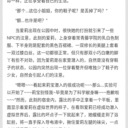
命一样，正在享受着自己的生活。
“那个...这位小姐姐，你的鞋子呢？是丢掉了吗？”
“额...也许是吧？”
当爱莉出现在公园中时，很快她的打扮就引来了一些
NPC的注意，此刻的爱莉，上身穿着常青藤学院的乳白色制
服、下半身则是配套的黑色百褶裙、一双修长的美腿上套着
一双过膝白丝，这一切都很正常，但只有那双小巧白嫩的脚
丫有些不对劲，因为爱莉是在家里潜入的，自然是没有穿鞋
子的状态，公园内突然出现一位穿着整齐但唯独少了鞋子的
少女，自然会引起人们的注意。
“嗯嗯~~~看起来莉宝潜入的很成功呢~~~那么...实验可
以开始了~~~莉宝别怪我~毕竟是为了科学献身嘛~~~抱歉啦
~~~”然而，此刻的宿舍内，露比的手中正拿着一个平板，里
面显示着爱莉在虚拟世界的样子，在看到爱莉已经成功潜入
虚拟世界后，露比的坏点子一下就起来了，她缓缓走到了浴
缸前，将一直手探入导电液中，揪住爱莉左腿的袜尖，一点