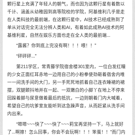
颗行星上充满了年轻人的朝气，而也因为这颗行星有着数以
千计、涵盖从幼稚园到高等院校的学院，阿基维利几乎是走
在人类科技的最前端，在这颗行星中，AI技术已经成熟到了
单从对话完全无法分辨人类和AI，有着如此成熟AI技术的阿
基维利星，自然在娱乐方面也走在全人类的最前端...
“露酱？你到底上完没有啊！！！喂！！”
“砰砰砰...”
第211学区，常青藤学院宿舍楼301室内，一位白发红瞳
的少女正面红耳赤地一边用自己的小粉拳使劲砸着宿舍内唯
一一间洗手间的大门，另一手死死地抓着自己连衣睡裙的裙
摆，双腿颤抖地并在一起、一双嫩白的小脚丫在地上不停来
回跺着脚与尿意做着最后的抵抗，一边则朝着门内大喊着，
希望自己的坑爹室友能听到这急躁声音，从而赶紧从洗手间
内出来。
“嗯嗯~~~快了~~~快了~~~莉宝再坚持一下，马上就好
了...啊擦！怎么回事，你会不会玩啊！！！笨蛋！！”而门内