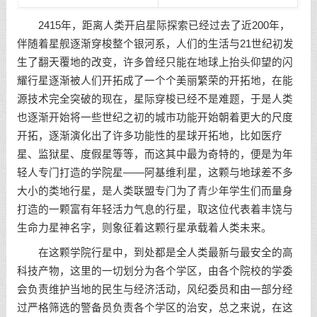
2415年，距离人类开启星际探索已经过去了近200年，
伴随着星舰逐渐穿梭整个银河系，人们的生活与21世纪初发
生了翻天覆地的改变，许多曾经只能在地球上抬头仰望的闪
耀行星逐渐被人们开拓成了一个个美丽繁荣的开拓地，在能
源技术完全突破的现在，星际穿梭已经不是难题，于是人类
也逐渐开始将一些世纪之初的城市功能开始朝着更大的尺度
开拓，逐渐演化出了许多功能性的星球开拓地，比如医疗
星、监狱星、度假星等等，而这其中最为奇特的，便是为年
轻人专门打造的学院星——阿基维利星，这颗与地球差不多
大小的类地行星，是人类联盟专门为了青少年学生们而量身
打造的一颗富有年轻活力气息的行星，取这位代表着丰饶与
生命力星神名字，则象征着这颗行星承载着人类未来。
在这颗学院行星中，到处都是全人类最新与最安全的高
科技产物，这里的一切划分为各个学区，由各个院校的学委
会负责维护当地的民生与经济活动，风纪委员和由一部分经
过严格筛选的警备员负责各个学区的治安，总之来说，在这