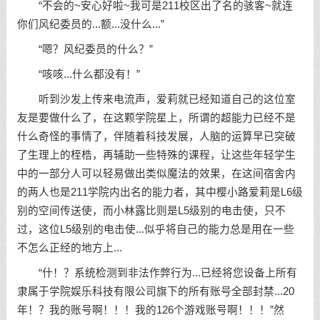
“不会的~安心好啦~我可是211校区出了名的骇客~就连
你们风纪委员的...额...没什么...”
“嗯？风纪委员的什么？”
“咳咳...什么都没有！”
听到沙发上传来电流声，爱莉就已经知道自己的这位室
友是要做什么了，在这颗学院星上，所谓的超能力已经不是
什么奇怪的事情了，伴随着科技发展，人脑的运算早已突破
了生理上的桎梏，再辅助一些特殊的课程，让这些年轻学生
中的一部分人可以轻易做出类似魔法的效果，在这间宿舍内
的两人也是211学院内出名的能力者，其中樱小路爱莉是L6级
别的空间传送使，而小林露比则是L5级别的电击使，只不
过，这位L5级别的电击使...似乎将自己的能力总是用在一些
不怎么正经的地方上...
“什！？系统检测到非法作弊行为...已经将您设备上所有
隶属于学院娱乐科技有限公司旗下的所有账号全部封禁...20
年！？我的账号啊！！！我的126个游戏账号啊！！！”然