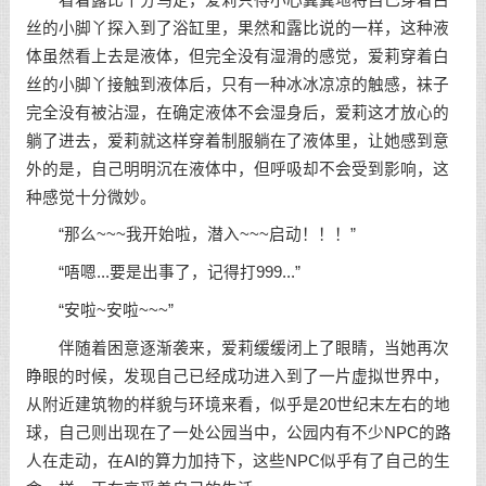
丝的小脚丫探入到了浴缸里，果然和露比说的一样，这种液
体虽然看上去是液体，但完全没有湿滑的感觉，爱莉穿着白
丝的小脚丫接触到液体后，只有一种冰冰凉凉的触感，袜子
完全没有被沾湿，在确定液体不会湿身后，爱莉这才放心的
躺了进去，爱莉就这样穿着制服躺在了液体里，让她感到意
外的是，自己明明沉在液体中，但呼吸却不会受到影响，这
种感觉十分微妙。
“那么~~~我开始啦，潜入~~~启动！！！”
“唔嗯...要是出事了，记得打999...”
“安啦~安啦~~~”
伴随着困意逐渐袭来，爱莉缓缓闭上了眼睛，当她再次
睁眼的时候，发现自己已经成功进入到了一片虚拟世界中，
从附近建筑物的样貌与环境来看，似乎是20世纪末左右的地
球，自己则出现在了一处公园当中，公园内有不少NPC的路
人在走动，在AI的算力加持下，这些NPC似乎有了自己的生