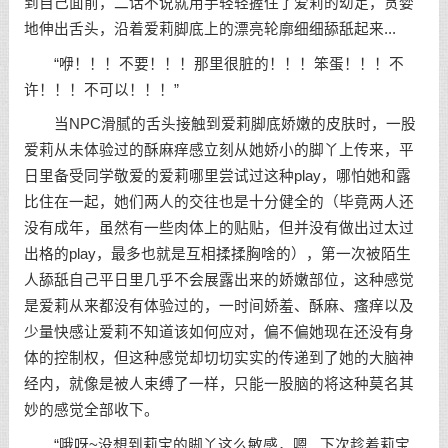
到自己面前，二话不说就用手轻轻握住了爱莉的幼足，贪婪
地伸出舌头，沿着爱莉脚底上的漂亮轮廓细细舔舐起来...
“咿！！！不要！！！那里很脏的！！！笨蛋！！！不
许！！！不可以！！！”
当NPC滑腻的舌头接触到爱莉脚底娇嫩的皮肤时，一股
爱莉从未体验过的酥麻痒感立刻从她娇小的脚丫上传来，平
日里备受同学敬爱的爱莉哪里尝试过这种play，哪怕她和露
比住在一起，她们两人的交往也是十分健全的（毕竟两人还
没有成年，虽然有一些肉体上的贴贴，但并没有做出过太过
出格的play，最多也就是互相揉揉胸啥的），第一次被陌生
人舔舐自己平日里几乎不会展露出来的娇嫩部位，这种感觉
是爱莉从来都没有体验过的，一时间娇羞、酥麻、瘙痒以及
少量快感让爱莉不知道该如何应对，偏不偏她现在还没有身
体的控制权，但这种感觉却切切实实的传递到了她的大脑神
经内，就像是被人束缚了一样，只能一股脑的将这种莫名其
妙的感觉全部收下。
“哦呀~没想到莉宝的脚丫这么敏感，嗯...下次趁着莉宝