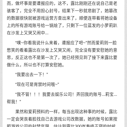
而，做坏事是要遭报应的，这不，露比刚刚还在说自己是老
骇客了，完全不用担心封号，结果下一秒就悲剧了，她篡改
的数据很快就被游戏运营方查出来了，顺便连带着将她设备
上的所有游戏账号给一锅烩了，只剩下一位蓝发的小萝莉趴
在沙发上又哭又闹中...
“噗~你看我说什么来着，遭报应了吧~”然而爱莉则一脸
憋笑的看着露比在沙发上又哭又闹，完全没有要安慰她的意
思，反正这也不是第一次了，她已经预见到了接下来露比要
做什么，所以也不打算安慰她。
“我要出去一下！”
“现在可是宵禁时间哦~”
“我不管！！！我要去娱乐公司！弄回我的账号...莉宝...
帮我！”
果然和爱莉预料的一样，每当出现这种事的时候，露比
一定会哭丧着脸找自己去游戏公司改数据，她的账号如果按
照游戏公司的封禁年限，估计到露比300岁寿终正寝的时候，