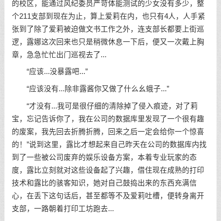
的校区，能通过风纪委员严苛体能测试的少女没有多少，整
个211支部到现在为止，算上爱莉在内，也只有4人，人手紧
张到了除了爱莉被迫做文书工作之外，连支部长都要上街巡
逻，露娜这次回来也只是稍微休息一下后，便又一次戴上胸
章，急急忙忙出门巡视去了...
“应该...没暴露吧...”
“应该没有...除非露酱你又做了什么幺蛾子...”
“才没有...我可是很仔细的清除掉了侵入痕迹，对了莉
宝，忘记告诉你了，我在公司的数据库里发现了一个很有趣
的废案，我先回去折腾折腾，回来之后一定会给你一个惊喜
的！”说到这里，露比才想起来自己昨天在公司的数据库内找
到了一些被公司废弃的娱乐设备方案，本着专业玩家的态
度，露比立刻就对这些设备起了兴趣，借住现在成熟的打印
技术和露比的骇客知识，她对自己鼓捣出来的东西充满信
心，在丢下这句话后，甚至都等不及爱莉吐槽，便转身离开
支部，一路朝着打印工坊跑去...