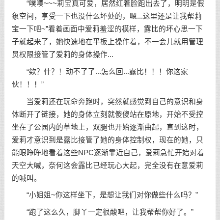
“噗噗~~~莉宝真可爱，居然红着脸跑出去了，明明是假
象空间，享受一下也没什么坏处的，嗯...这里还是让我帮莉
宝一下吧~”看着画面中爱莉羞涩的模样，露比的坏心思一下
子就起来了，她快速地在平板上操作着，不一会儿就用管理
员权限接管了爱莉的身体操作...
“欸？什？！动不了了...怎么回...露比！！！你这家
伙！！！”
当爱莉还在玩命奔跑时，突然就感觉到自己的意识和身
体断开了链接，她的身体立刻就傻傻站在原地，开始不受控
坐在了公园内的草地上，双腿也开始逐渐曲起，直到这时，
爱莉才意识到是露比接管了她的身体控制权，现在的她，只
能眼睁睁地看着这些NPC逐渐靠近自己，爱莉急忙开始对着
天空大喊，奈何这会露比已经玩心大起，完全没有在意爱莉
的喊叫。
“小姐姐~你这样坐下，是想让我们对你做些什么吗？”
“跑了这么久，脚丫一定很酸吧，让我帮帮你好了。”