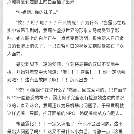
点地将爱莉左腿上的白丝抽了出来...
“小姐姐...你的袜子...”
“欸！？咿？嗯？？？什么情况！？为什么...”当露比在现
实中做恶作剧时，爱莉在虚拟世界的形象立马就受到了影
响，她左腿上的白丝正在一点点变得透明，很快便从自己嫩
白的长腿上消失了，一只白皙可口的裸足立刻就暴露在了众
人面前。
感觉到脚下一凉的爱莉，立刻将赤裸的双脚不安地并
拢，开始对着空中大喊道：“喂！！！露酱！！！你一定能看
到吧？！这东西故障了啊！！！怎么出去...”
“嗯？小姐姐你在说什么？”然而，回应爱莉的，只有面前
NPC一脸疑惑的样子，露比似乎完全没有检测她这边的情况
似的，直到这会，爱莉还以为是机器出问题了，于是爱莉就
这样光着一只脚，推开面前的NPC一路朝着树丛方向跑去...
笨蛋露比！！！一定又搞砸了...什么不会出问题，这不
是出大问题了吗！？这又不是什么小黄游，冷静一点...这里