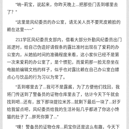
“呐~莉宝，说起来，你昨天晚上...把那些门丢到哪里去
了？”
“这里是风纪委员的办公室，请无关人员不要死皮赖脸的
赖在这里~~~”
211学区风纪委员支部内，借着大部分外勤风纪委员出门
巡逻时，给自己伪造好请假条的露比准时出现在了爱莉的办
公室内，从她掐时间的准确程度来看，这小家伙已经不是第
一次来爱莉的办公室了，是个惯犯，而爱莉那一脸无奈坐在
电脑前编辑文档的样子，似乎也对露比赖在自己办公室白嫖
点心与饮品的行为习以为常了。
“丢到哪里去了...我可不是露酱，为了方便他们找回，我
将门传送到了警备员的证物仓库里去了，估计今天下午就会
找到吧...还有，放下那块提拉米苏...就剩下最后一块了...好歹
给我留点吧，风纪委员给我的生活补贴几乎都进了你这小馋
猫的肚子了...胖死你算了...”
“噗！警备员的证物仓库...莉宝你还是这么有趣，今天下