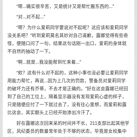
“嗯...确实很辛苦，又是统计又是帮忙搬东西的...”
“对...对不起...”
“嗯？为什么爱莉同学要说对不起呢？这应该和爱莉同学
没关系吧？”听到爱莉莫名其妙对自己道歉，露娜觉得有些奇
怪，便随口问了一句，结果这句话刚一出口，爱莉的身体就
不自然的抽动了一下。
“啊...就是...我没能帮到忙来着...”
“欸？这有什么对不起的，这种小事也没必要让爱莉同学
用能力帮忙，再说...因为上几次的罚款，警备员对爱莉同学
的破坏力还有芥蒂，不去才是正确的。”好在这会露娜已经回
到了自己的工位上，隔着显示器没有发现爱莉心虚的样子，
只是随便应付了一下就过去了，没有往心里想，而爱莉和露
比这会，其实额头上已经开始渗出冷汗了。
好在露娜这次回来呆的时间并不长，211支部比起其他学
区，风纪委员的数量常年处于不够的状态，毕竟是女校集中