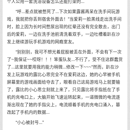
个人公用一套洗浴设备怎么还能打架的...
“呼...差点就被憋死了...下次如果露酱再呆在洗手间玩游
戏，我就把你丢到宿舍外面去！”当爱莉一脸黑线走出洗手间
时，脸上因为长时间憋尿出现的红晕还没有完全散去，出门
后的爱莉，一边在洗手池前清洗着双手，一边吐槽着趴在沙
发上继续游玩手机游戏的网瘾室友。
“别别别，我可不想光着屁股被丢在外面，不会有下一次
了~我保证~~哎呀！！！笨蛋队友...不行了，受不住这群蠢货
了...这里就要用我的能力稍微...修改一下~~~”然而，趴在沙
发上玩游戏的露比心思完全不在爱莉这边，她的心早被手机
屏幕里的游戏画面给夺去了，眼看自己这局游戏马上就要输
了，露比的小心思立刻就上来了，只见露比将手指抵在了手
机的充电口上，大脑开始飞速运转起来，一道微微的电流逐
渐出现在了她的手指尖上，电流顺着手机的充电口涌入，篡
改起了手机内的数据...
“小心被封号...”