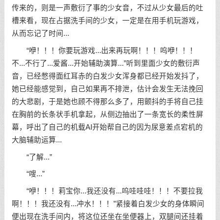
传来的，则是一声敷衍了事的少女音，不过从少女最后的吐
槽来看，现在占据洗手间的少女，一定是在用手机玩游戏，
从而忘记了时间...
“咿！！！你要玩游戏...出来再玩啊！！！呜咿！！！
不...不行了...爱酱...开始辅助演算...”听到里面少女的敷衍声
音，已经憋得面红耳赤的白发少女浑身都已经开始发抖了，
她已经能感觉到，自己如果再不排泄，估计会发生无法挽回
的大悲剧，于是她也顾不得那么多了，用颤抖的手将自己挂
在胸前的长条状手机拿起，从侧边抽出了一条宽长的柔性屏
幕，呼出了自己的机载AI开始帮自己的因为尿意差点宕机的
大脑辅助运算...
“了解...”
“嗖...”
“咿！！！莉宝你...我还没有...呜哇哇哇！！！不要拉我
啊！！！我还没有...冲水！！！”紧接着白发少女的身体瞬间
便出现在洗手间内，将这位还坐在坐便器上，双腿间还挂着