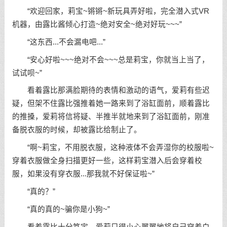
“欢迎回家，莉宝~锵锵~新玩具弄好啦，完全潜入式VR
机器，由露比酱倾心打造~绝对安全~绝对好玩~~~”
“这东西...不会漏电吧...”
“安心好啦~~~绝对不会~~~总是莉宝，你就当上当了，
试试呗~”
看着露比那满脸期待的表情和激动的语气，爱莉有些迟
疑，但架不住露比强推着她一路来到了浴缸面前，顺着露比
的推搡，爱莉将信将疑、半推半就地来到了浴缸面前，刚准
备脱衣服的时候，却被露比给制止了。
“啊~莉宝，不用脱衣服，这种液体不会弄湿你的校服啦~
穿着衣服做全身扫描更好一些，这样莉宝潜入后会穿着校
服，如果没有穿衣服...那我就不好保证啦~”
“真的？”
“真的真的~骗你是小狗~”
看着露比十分笃定，爱莉只得小心翼翼地将自己穿着白