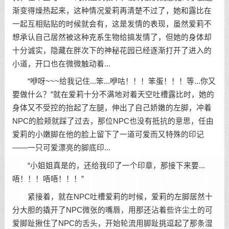
渐变得燥热起来，这种情况爱莉再清楚不过了，她和露比在
一起互相贴贴的时候就会有，这是发情的表现，虽然爱莉不
想承认自己居然被这种克系生物给搞发情了，但她的身体却
十分诚实，隐藏在胖次下的神秘花园已经逐渐打开了进入的
小道，开口也在微微触动着...
“咿呀~~~给我记住...笨...咿咕！！！笨蛋！！！等...你又
要做什么？”就在爱莉十分不满地对着天空吐槽露比时，她的
身体又不受控的抬起了左腿，伸出了自己娇嫩的左脚，冲着
NPC的脸颊就踩了过去，那位NPC也没有抵抗的意思，任由
爱莉的小嫩脚在他的脸上留下了一道可爱而又特殊的印记
——一只可爱漂亮的脚底印...
“小姐姐真是的，还给我印了一个印章，那接下来要...
唔！！！唔唔！！！”
紧接着，就在NPC吐槽爱莉的时候，爱莉的左脚居然十
分大胆的撬开了NPC微张的嘴唇，用那还沾着些许尘土的可
爱脚趾揪住了NPC的舌头，开始轮流用脚趾挑逗起了那条湿