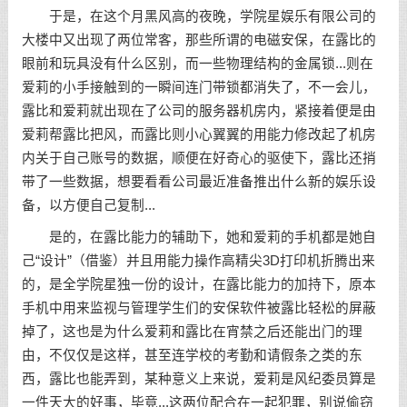
于是，在这个月黑风高的夜晚，学院星娱乐有限公司的
大楼中又出现了两位常客，那些所谓的电磁安保，在露比的
眼前和玩具没有什么区别，而一些物理结构的金属锁...则在
爱莉的小手接触到的一瞬间连门带锁都消失了，不一会儿，
露比和爱莉就出现在了公司的服务器机房内，紧接着便是由
爱莉帮露比把风，而露比则小心翼翼的用能力修改起了机房
内关于自己账号的数据，顺便在好奇心的驱使下，露比还捎
带了一些数据，想要看看公司最近准备推出什么新的娱乐设
备，以方便自己复制...
是的，在露比能力的辅助下，她和爱莉的手机都是她自
己“设计”（借鉴）并且用能力操作高精尖3D打印机折腾出来
的，是全学院星独一份的设计，在露比能力的加持下，原本
手机中用来监视与管理学生们的安保软件被露比轻松的屏蔽
掉了，这也是为什么爱莉和露比在宵禁之后还能出门的理
由，不仅仅是这样，甚至连学校的考勤和请假条之类的东
西，露比也能弄到，某种意义上来说，爱莉是风纪委员算是
一件天大的好事，毕竟...这两位配合在一起犯罪，别说偷窃