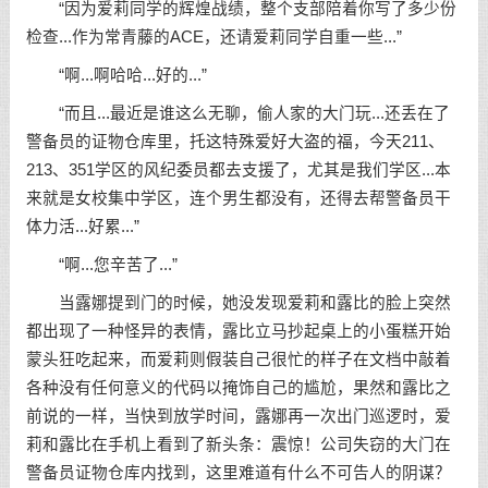
“因为爱莉同学的辉煌战绩，整个支部陪着你写了多少份
检查...作为常青藤的ACE，还请爱莉同学自重一些...”
“啊...啊哈哈...好的...”
“而且...最近是谁这么无聊，偷人家的大门玩...还丢在了
警备员的证物仓库里，托这特殊爱好大盗的福，今天211、
213、351学区的风纪委员都去支援了，尤其是我们学区...本
来就是女校集中学区，连个男生都没有，还得去帮警备员干
体力活...好累...”
“啊...您辛苦了...”
当露娜提到门的时候，她没发现爱莉和露比的脸上突然
都出现了一种怪异的表情，露比立马抄起桌上的小蛋糕开始
蒙头狂吃起来，而爱莉则假装自己很忙的样子在文档中敲着
各种没有任何意义的代码以掩饰自己的尴尬，果然和露比之
前说的一样，当快到放学时间，露娜再一次出门巡逻时，爱
莉和露比在手机上看到了新头条：震惊！公司失窃的大门在
警备员证物仓库内找到，这里难道有什么不可告人的阴谋？