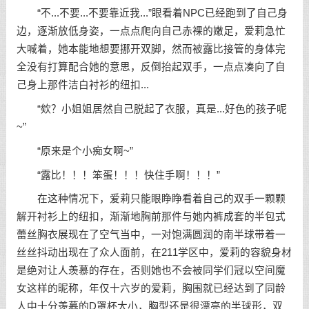
“不...不要...不要靠近我...”眼看着NPC已经跑到了自己身
边，逐渐放低身姿，一点点爬向自己赤裸的嫩足，爱莉急忙
大喊着，她本能地想要挪开双脚，然而被露比接管的身体完
全没有打算配合她的意思，反倒抬起双手，一点点凑向了自
己身上那件洁白衬衫的纽扣...
“欸？小姐姐居然自己脱起了衣服，真是...好色的孩子呢
~”
“原来是个小痴女啊~”
“露比！！！笨蛋！！！快住手啊！！！”
在这种情况下，爱莉只能眼睁睁看着自己的双手一颗颗
解开衬衫上的纽扣，渐渐地胸前那件与她内裤成套的半包式
蕾丝胸衣展现在了空气当中，一对饱满圆润的南半球带着一
丝丝抖动出现在了众人面前，在211学区中，爱莉的容貌身材
是绝对让人羡慕的存在，否则她也不会被同学们冠以空间魔
女这样的昵称，年仅十六岁的爱莉，胸围就已经达到了同龄
人中十分羡慕的D罩杯大小，胸型还是很漂亮的半球形，双