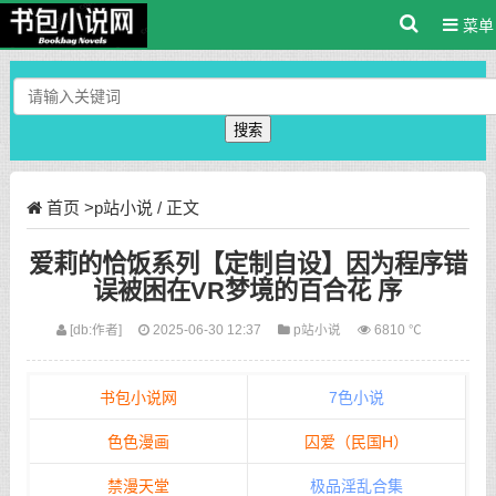
菜单
搜索
首页
>
p站小说
/ 正文
爱莉的恰饭系列【定制自设】因为程序错
误被困在VR梦境的百合花 序
[db:作者]
2025-06-30 12:37
p站小说
6810 ℃
书包小说网
7色小说
色色漫画
囚爱（民国H）
禁漫天堂
极品淫乱合集