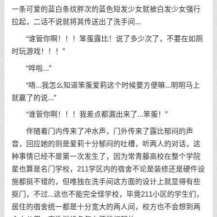
一条可爱的蓝白条纹胖次的蓝色短发少女就被白发少女强行
拉起，二话不说就将其传送出了洗手间...
“谁管你啊！！！笨蛋露比！说了多少次了，不要在如厕
时玩游戏！！！”
“哗啦...”
“唔...我怎么知道笨蛋爱莉这个时候要方便嘛...明明马上
就赢了的说...”
“谁管你啊！！！我差点都漏出来了...笨蛋！”
伴随着门内传来了冲水声，门外传来了露比郁闷的声
音，回应她的则是爱莉十分郁闷的吐槽，听两人的对话，这
种事情已经不是第一次发生了，因为常青藤高校在整个学院
星也算是名门学校，211学区内的宿舍不论是装修还是硬件设
施都挺不错的，但唯独在洗手间这方面的设计上就显得有些
抠门，不过...这也不能完全怪学校，毕竟211小区的学生们，
居住的宿舍统一都是十分宽大的两人间，校方也不会想到两