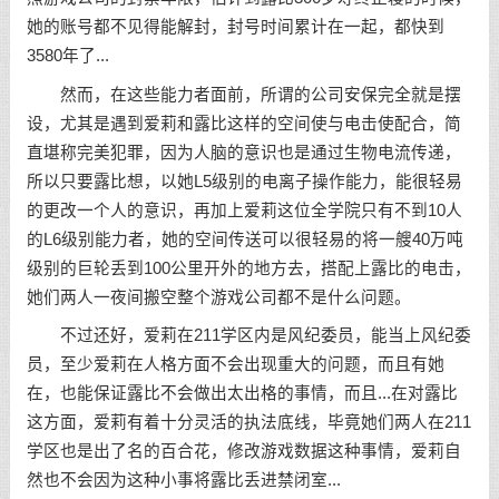
她的账号都不见得能解封，封号时间累计在一起，都快到
3580年了...
然而，在这些能力者面前，所谓的公司安保完全就是摆
设，尤其是遇到爱莉和露比这样的空间使与电击使配合，简
直堪称完美犯罪，因为人脑的意识也是通过生物电流传递，
所以只要露比想，以她L5级别的电离子操作能力，能很轻易
的更改一个人的意识，再加上爱莉这位全学院只有不到10人
的L6级别能力者，她的空间传送可以很轻易的将一艘40万吨
级别的巨轮丢到100公里开外的地方去，搭配上露比的电击，
她们两人一夜间搬空整个游戏公司都不是什么问题。
不过还好，爱莉在211学区内是风纪委员，能当上风纪委
员，至少爱莉在人格方面不会出现重大的问题，而且有她
在，也能保证露比不会做出太出格的事情，而且...在对露比
这方面，爱莉有着十分灵活的执法底线，毕竟她们两人在211
学区也是出了名的百合花，修改游戏数据这种事情，爱莉自
然也不会因为这种小事将露比丢进禁闭室...