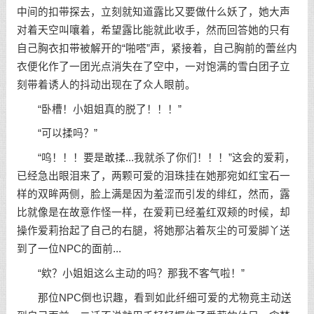
中间的扣带探去，立刻就知道露比又要做什么妖了，她大声
对着天空叫嚷着，希望露比能就此收手，然而回答她的只有
自己胸衣扣带被解开的“啪嗒”声，紧接着，自己胸前的蕾丝内
衣便化作了一团光点消失在了空中，一对饱满的雪白团子立
刻带着诱人的抖动出现在了众人眼前。
“卧槽！小姐姐真的脱了！！！”
“可以揉吗？”
“呜！！！要是敢揉...我就杀了你们！！！”这会的爱莉，
已经急出眼泪来了，两颗可爱的泪珠挂在她那宛如红宝石一
样的双眸两侧，脸上满是因为羞涩而引发的绯红，然而，露
比就像是在故意作怪一样，在爱莉已经羞红双颊的时候，却
操作爱莉抬起了自己的右腿，将她那沾着灰尘的可爱脚丫送
到了一位NPC的面前...
“欸？小姐姐这么主动的吗？那我不客气啦！”
那位NPC倒也识趣，看到如此纤细可爱的尤物竟主动送