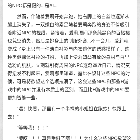
的NPC都是假的...是AI...
然而，伴随着爱莉开始奔跑，她右脚上的白丝也逐渐从
腿上消失了，一双嫩白的素足随着爱莉奔跑的身姿不停吸引
着附近NPC的视线，紧接着，爱莉腰间那条纯黑色的百褶裙
也凭空消失，然后是她身上的制服外套...不一会儿，爱莉就
变成了身上只有一件洁白衬衫与内衣遮体的诱惑摸样了，这
种类似裸体衬衫的打扮，再加上爱莉凹凸有致的身材与白里
透粉的肌肤，立刻就引得周围的NPC逐渐逼近自己，情况变
得愈发不利起来，爱莉哪里知道，露比在设计这些NPC的时
候，可是将欲望这个选项拉满了，这会这些NPC和那些H游
戏中的NPC并没有本质上的区别，而且比H游戏中的NPC要
更加智能一些。
“喂！快看，那里有一个半裸的小姐姐在跑欸！快跟上
去！”
“等等我！！！”
“咿呀！！！真是受够了啊！！！为什么这些NPC欲望这