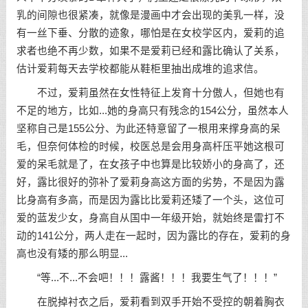
乳的间隙也很紧凑，就像是漫画中才会出现的美乳一样，没
有一丝下垂、分散的迹象，哪怕是在女校学区内，爱莉的追
求者也绝不再少数，如果不是爱莉已经和露比确认了关系，
估计爱莉每天去学校都能从鞋柜里抽出成堆的追求信。
不过，爱莉虽然在女性特征上发育十分傲人，但她也有
不足的地方，比如...她的身高只有残念的154公分，虽然本人
坚称自己是155公分、为此还特意留了一根用来撑身高的呆
毛，但奈何体检的时候，校医总是会用身高杆压平她这根可
爱的呆毛就是了，在女孩子中也算是比较娇小的身高了，还
好，露比很好的弥补了爱莉身高这方面的劣势，不是因为露
比身高有多高，而是因为露比比爱莉还矮了一个头，这位可
爱的蓝发少女，身高自从国中一年级开始，就始终是雷打不
动的141公分，两人走在一起时，因为露比的存在，爱莉的身
高也没有矮的那么明显...
“等...不...不会吧！！！露酱！！！我要生气了！！！”
在脱掉衬衣之后，爱莉看到双手开始不受控的朝着胸衣