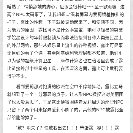
睡熟了...悄悄舔她的脚心，应该会很棒吧~~~至于欧派嘛...这
两个NPC太碍事了，让我想想...”看着屏幕内爱莉娇羞挣扎的
样子，露比的性趣一下子就被调动起来了，和爱莉不同，因
为能力的原因，露比可不是什么乖宝宝，她可以轻易的突破
学院星设计的年龄限制锁从而非法链接到各种人类殖民星上
的外部网络，那些从娱乐星上流出的各种视频，露比可是事
无巨细的看了个遍，甚至阿基维利管理层都不知道，他们引
以为傲的超级计算卫星——摩尔计算者也在暗地里变成了露
比链接外部中继星的工具，在涩涩这方面，露比可比爱莉要
博学不少。
看到爱莉那对饱满的欧派在空中不停地抖动，露比立马
就想到了一个十分邪恶的点子，让人形NPC揉捏这对美丽团
子也太没意思了，于是露比便将围绕着爱莉周边的那些NPC
只留下了两个用来捉弄爱莉小脚丫的，其他的NPC被露比全
部给删除掉了...
“欸？消失了？快放我出去！！！笨蛋露...咿！！！露