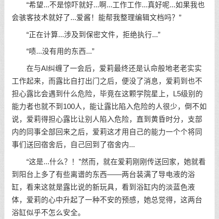
“希望...不是惊吓就好...啊...工作工作...真好呢...如果我也
会骇客技术就好了...爱酱！能帮我整理编辑文档吗？”
“正在计算...涉及到保密文件，拒绝执行...”
“啧...没有用的东西...”
在与AI纠缠了一会后，爱莉最终还是认命般地老老实实
工作起来，而露比自打出门之后，便没了消息，爱莉到也不
担心露比会遇到什么危险，毕竟在这颗学院星上，L5级别的
能力者也就不到100人，能让露比陷入危险的人很少，倒不如
说，爱莉得担心露比让别人陷入危险，直到黄昏时分，支部
内的同事全部回来之后，爱莉这才用自己的能力一个个将同
事们送回宿舍后，自己回到了宿舍内...
“这是...什么？！”然而，就在爱莉刚刚传送回家，她就看
到阳台上多了有些离谱的东西——两台装满了导电液的浴
缸，看来这就是露比说的新玩具，看到浴缸内的淡蓝色液
体，爱莉的心中升起了一种不安的预感，她总觉得，这两台
浴缸似乎不怎么安全。