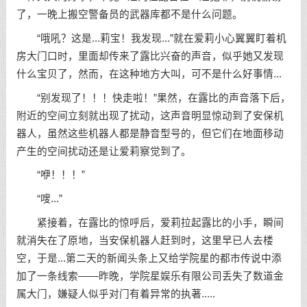
了，一晚上搬空警备员的武器库都不是什么问题。
“哦吼？这是...莉宝！我发现...”就在爱莉小心翼翼盯着机
房大门口时，里面却传来了露比兴奋的声音，似乎她又发现
什么宝贝了，然而，在这种地方大叫，可不是什么好事情...
“别发现了！！！快走啦！”果然，在露比的声音落下后，
附近的空间立刻就出现了扰动，这声音明显惊动到了安保机
器人，虽然这些机器人都是静音型号的，但它们在地面移动
产生的空间扰动还是让爱莉察觉到了。
“咿！！！”
“嗖...”
紧接着，在露比的惊呼后，爱莉拉起露比的小手，瞬间
就消失在了原地，当安保机器人赶到时，这里早已人去楼
空，于是...第二天的新闻头条上又给学院星的都市传说中添
加了一条线索——昨晚，学院星娱乐有限公司丢失了数道金
属大门，嫌疑人似乎对门有着异常的执著.....