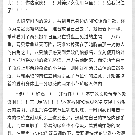
比！！！你这家伙！！！对美少女使用章鱼！！！给我记住
了！！！”
虚拟空间内的爱莉，看到自己身边的NPC逐渐消散，还
以为是露比幡然醒悟，准备放自己出去了，紧接着下一秒，
她就看到了两只她平日里只在餐盘上见过的生物——八爪
鱼，两只章鱼从天而降，精准地掉落在了她胸前那一对傲人
的白兔之上，八只触手感受到柔软的触感后，立刻便开始处
于本能地将爱莉的嫩乳环绕，用力卷动起来，而爱莉雪白团
子顶端上那两颗粉嫩的小草莓，则刚好在两只章鱼的口器附
近，两颗柔软的肉粒立刻就引起了章鱼们的注意，开始尝试
着将爱莉身体上十分敏感的两颗小草莓吸入体内...
“咿！！！好痛！！！好奇怪！！！不要这么欺负我的欧
派啊！！！笨...咿咕！！！”本就被NPC舔脚浑身变得十分敏
感的爱莉，那里禁得住被章鱼挑逗乳珠，一时间犹如电击一
样的快感立刻从乳头上迸发出来，迅速在自己的神经内部游
走，而章鱼触手上带着的吸盘也不停吸弄着爱莉柔嫩的双
乳，在章鱼与NPC的双重调教下，爱莉很快就感觉到小腹逐