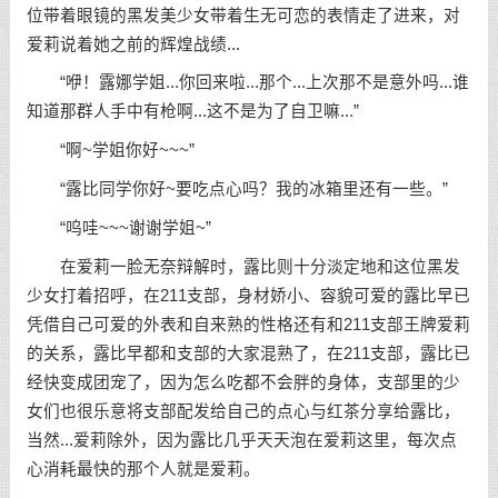
位带着眼镜的黑发美少女带着生无可恋的表情走了进来，对
爱莉说着她之前的辉煌战绩...
“咿！露娜学姐...你回来啦...那个...上次那不是意外吗...谁
知道那群人手中有枪啊...这不是为了自卫嘛...”
“啊~学姐你好~~~”
“露比同学你好~要吃点心吗？我的冰箱里还有一些。”
“呜哇~~~谢谢学姐~”
在爱莉一脸无奈辩解时，露比则十分淡定地和这位黑发
少女打着招呼，在211支部，身材娇小、容貌可爱的露比早已
凭借自己可爱的外表和自来熟的性格还有和211支部王牌爱莉
的关系，露比早都和支部的大家混熟了，在211支部，露比已
经快变成团宠了，因为怎么吃都不会胖的身体，支部里的少
女们也很乐意将支部配发给自己的点心与红茶分享给露比，
当然...爱莉除外，因为露比几乎天天泡在爱莉这里，每次点
心消耗最快的那个人就是爱莉。