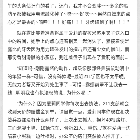
午的头条估计有的看了，还有，我才不会变胖~~~多余的脂
肪早都被我用电流融化掉了~嗯~~~好吃~~~果然白嫖来的点
心才是最香的~呜哇！！！好痛！！！牙齿磕到了啊！！！”
就在露比笑着准备将属于爱莉的提拉米苏用叉子送入口
中的瞬间，她手上的点心连着钢叉一起消失了，紧接着便是
露比的牙齿因为用力磕碰发出的撞击声还有少女的惨叫，而
那份香甜滑腻的小蛋糕，则连着盘子出现在了爱莉的面前...
“知道吗~刚刚露酱的动作，超级像那部经典猫鼠动漫中
的笨猫一样~可惜，没有碎掉呢~最近211学区也不太平呢，
无能力者帮又开始到处生事了...可惜...露娜前辈不让我去一
线...明明我也有执法权的说...为什么呢...”
“为什么？因为爱莉同学你每次出去执法，211支部就会
收到天价的赔偿金罚单，请自觉一点，爱莉同学你现在和决
战兵器都没有什么两样了，上次出去抓人，损坏49根路灯、
三面混凝土墙、18辆汽车、骨折21人、重伤...”就在爱莉一边
啃着小蛋糕一边吐槽时，办公室的房门突然被人推开了，一