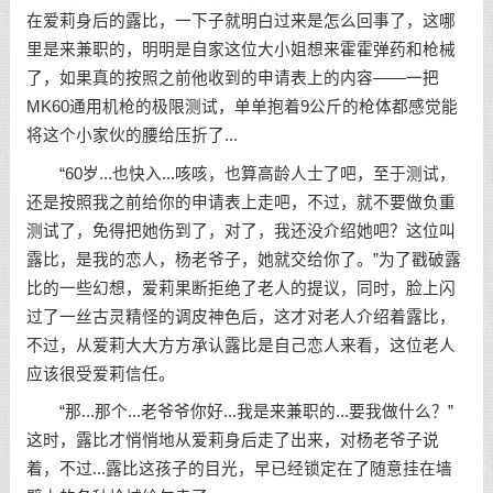
在爱莉身后的露比，一下子就明白过来是怎么回事了，这哪
里是来兼职的，明明是自家这位大小姐想来霍霍弹药和枪械
了，如果真的按照之前他收到的申请表上的内容——一把
MK60通用机枪的极限测试，单单抱着9公斤的枪体都感觉能
将这个小家伙的腰给压折了...
“60岁...也快入...咳咳，也算高龄人士了吧，至于测试，
还是按照我之前给你的申请表上走吧，不过，就不要做负重
测试了，免得把她伤到了，对了，我还没介绍她吧？这位叫
露比，是我的恋人，杨老爷子，她就交给你了。”为了戳破露
比的一些幻想，爱莉果断拒绝了老人的提议，同时，脸上闪
过了一丝古灵精怪的调皮神色后，这才对老人介绍着露比，
不过，从爱莉大大方方承认露比是自己恋人来看，这位老人
应该很受爱莉信任。
“那...那个...老爷爷你好...我是来兼职的...要我做什么？”
这时，露比才悄悄地从爱莉身后走了出来，对杨老爷子说
着，不过...露比这孩子的目光，早已经锁定在了随意挂在墙