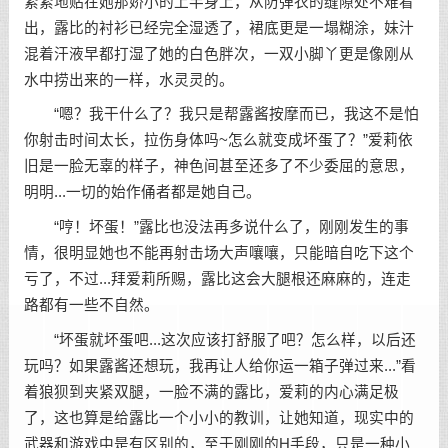
紧紧地贴在她那娇小的上半身上，从防弹衣的缝隙处不难看
出，露比的衬衫已经完全湿透了，裙底更是一塌糊涂，妹汁
混着汗液早都打湿了她的白色胖次，一双小脚丫更是像刚从
水中捞出来的一样，水灵灵的。
“嗯？我干什么了？我只是帮露酱按摩而已，我这不是怕
你射击时间太长，拉伤身体吗~怎么就变成坏蛋了？”爱莉依
旧是一脸无辜的样子，神色间甚至还多了不少委屈的意思，
明明...一切的始作俑者都是她自己。
“哼！坏蛋！”露比也没法再多说什么了，刚刚发生的事
情，很明显她也不能再射击场大声嚷嚷，只能暗自吃下这个
亏了，不过...拜爱莉所赐，露比这会大腿根还麻麻的，连走
路都有一些不自然。
“坏蛋就坏蛋吧...这次应该打舒服了吧？怎么样，以后还
玩吗？如果露酱还想玩，我再让人给你运一箱子弹过来...”看
着狼狈到夹紧双腿，一脸不满的露比，爱莉的内心满足极
了，这也算是给露比一个小小的教训，让她知道，现实中的
武器和游戏中是有区别的，至于刚刚的H手段，只是一种小