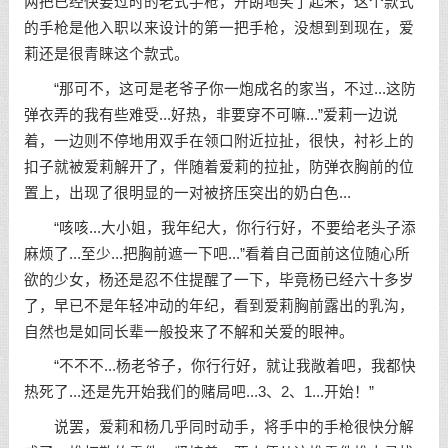
两把已经快要过时的老式手枪，开朗地笑了起来，这个款式
的手枪是他入职以来设计的第一把手枪，没想到到现在，爱
莉还是很青睐这个款式。
“那可不，这可是老爷子你一炮成名的家当，不过...这防
弹衣弄的我有些难受...好热，非要穿不可嘛...”爱莉一边说
着，一边则不停地用双手在领口附近拉扯，很快，衬衫上的
扣子就被爱莉解开了，伴随着爱莉的拉扯，防弹衣胸前的位
置上，出现了很明显的一对被挤压突出的奶白色...
“咳咳...大小姐，我年纪大，你行行好，不要给老头子添
麻烦了...至少...把胸前遮一下吧...”看着自己面前这位随心所
欲的少女，杨还是忍不住提醒了一下，毕竟杨已经六十多岁
了，早已不是年轻冲动的年纪，看到爱莉胸前露出的乳沟，
自然也是如同长辈一般投来了不解和关爱的眼神。
“不不不...杨老爷子，你行行好，就让我敞着吧，我都快
热死了...还是先开始我们的赌局吧...3、2、1...开始！”
说罢，爱莉和杨几乎同时动手，将手中的手枪很快分解