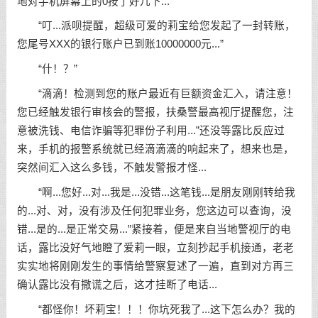
地对手机屏幕上的0按了好几下...
“叮...派呗提醒，超级可爱的莉宝给您发起了一封转账，
您尾号XXX的银行账户已到账10000000元...”
“什！？”
“滴滴！检测到您的账户最近有巨额资金汇入，请注意！
您已经触发银行审核会的警报，扶桑警最高视厅提醒您，注
意被洗钱、电信诈骗等犯罪份子利用...”还没等露比反应过
来，手机的报警系统就已经滴滴滴的响起来了，想来也是，
突然间汇入这么多钱，不触发警报才怪...
“啊...您好...对...我是...没错...这笔钱...是朋友刚刚转给我
的...对、对，没有涉及任何犯罪业务，您这边可以查询，没
错...是的...是正常交易...”紧接着，便是来自当地警视厅的电
话，露比没好气地瞪了爱莉一眼，立刻抄起手机接通，老老
实实地将刚刚发生的事情给警察复述了一遍，直到对方再三
确认露比没有撒谎之后，这才挂断了电话...
“都怪你！坏莉宝！！！你坑死我了...这下怎么办？我的