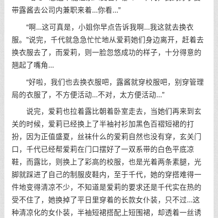
带露酱去公司内兼职来着...你看...”
“啊...这可真是，小姐你早点告诉我啊...我这就去换衣
服。”说完，千代就急急忙忙地从爱莉她们身边离开，赶着去
换衣服去了，而爱莉，则一脸忽悠成功的样子，十分得意的
翘起了嘴角...
“好啦，我们也去换衣服吧，露酱就穿校服吧，别穿管理
局的衣服了，不方便活动...不对，太方便活动...”
说完，爱莉也拉着露比朝着卧室走去，当她们再来到玄
关的时候，爱莉已经换上了半袖衬衫加黑色百褶短裙的打
扮，因为正值盛夏，丝袜什么的爱莉自然也没有穿，玄关门
口，千代已经帮爱莉在门口摆好了一双系带的白色平底凉
鞋，而露比，则换上了彩高的校服，也是光着两条素腿，光
脚就踩进了自己的制服皮鞋内，至于千代，她的穿搭难得一
件地变得清凉不少，不知道是爱莉的要求还是千代实在热的
受不住了，她换掉了平日里穿着的长款女仆装，只不过...这
种清凉化的女仆装，半袖短裙搭配上短围裙，却透着一丝诱