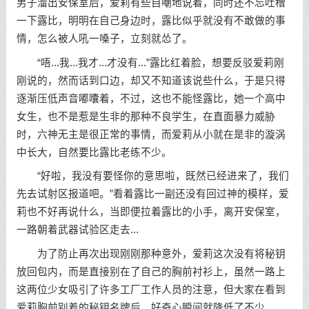
男子溜出安保室后，爱莉有些自嘲地说着，同时还不忘吐槽
一下露比，明明在自己身边时，露比似乎就没有不敢做的事
情，怎么被人吼一嗓子，立刻就怂了。
“唔...我...我才...才没有...”露比红着脸，想要反驳爱莉刚
刚说的，然而话到口边，却又不知道该说些什么，于是只得
逐渐压低声音嘟囔着，不过，这也不能怪露比，她一个高中
女生，也不是惹是生非的那种不良学生，在直面暴力威胁
时，六神无主是很正常的事情，而爱莉从小就在是非的漩涡
中长大，自然要比露比老练不少。
“好啦，我没有要怪你的意思啦，既然已经进来了，我们
先去试射区报道吧。”看着露比一副还没有回过神的模样，爱
莉也不好再说什么，当即便拉着露比的小手，离开安保室，
一路朝着武器试验区走去...
为了防止再次出现刚刚那种意外，爱莉这次没有将秘钥
放回包内，而是直接别在了自己的胸前衬衫上，虽然一路上
这两位少女吸引了许多工厂工作人员的注意，但大家在看到
爱莉胸前别着的秘钥名牌后，好奇心瞬间就降低了不少。