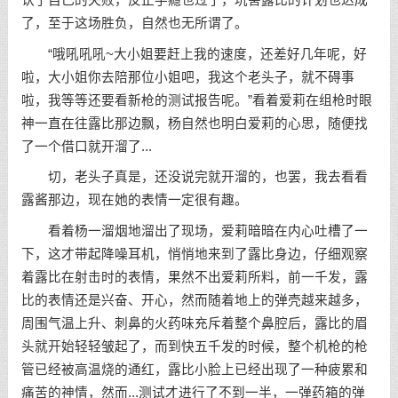
了，至于这场胜负，自然也无所谓了。
“哦吼吼吼~大小姐要赶上我的速度，还差好几年呢，好
啦，大小姐你去陪那位小姐吧，我这个老头子，就不碍事
啦，我等等还要看新枪的测试报告呢。”看着爱莉在组枪时眼
神一直在往露比那边飘，杨自然也明白爱莉的心思，随便找
了一个借口就开溜了...
切，老头子真是，还没说完就开溜的，也罢，我去看看
露酱那边，现在她的表情一定很有趣。
看着杨一溜烟地溜出了现场，爱莉暗暗在内心吐槽了一
下，这才带起降噪耳机，悄悄地来到了露比身边，仔细观察
着露比在射击时的表情，果然不出爱莉所料，前一千发，露
比的表情还是兴奋、开心，然而随着地上的弹壳越来越多，
周围气温上升、刺鼻的火药味充斥着整个鼻腔后，露比的眉
头就开始轻轻皱起了，而到快五千发的时候，整个机枪的枪
管已经被高温烧的通红，露比小脸上已经出现了一种疲累和
痛苦的神情，然而...测试才进行了不到一半，一弹药箱的弹