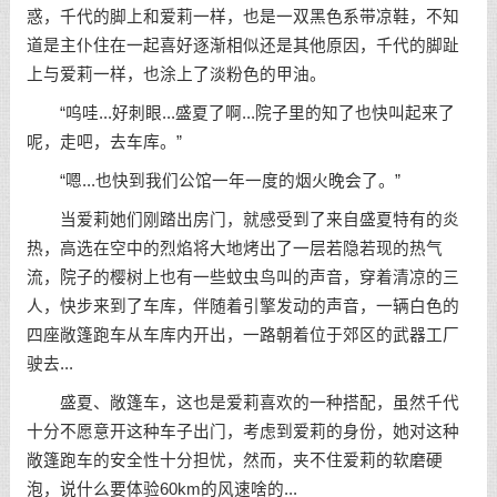
惑，千代的脚上和爱莉一样，也是一双黑色系带凉鞋，不知
道是主仆住在一起喜好逐渐相似还是其他原因，千代的脚趾
上与爱莉一样，也涂上了淡粉色的甲油。
“呜哇...好刺眼...盛夏了啊...院子里的知了也快叫起来了
呢，走吧，去车库。”
“嗯...也快到我们公馆一年一度的烟火晚会了。”
当爱莉她们刚踏出房门，就感受到了来自盛夏特有的炎
热，高选在空中的烈焰将大地烤出了一层若隐若现的热气
流，院子的樱树上也有一些蚊虫鸟叫的声音，穿着清凉的三
人，快步来到了车库，伴随着引擎发动的声音，一辆白色的
四座敞篷跑车从车库内开出，一路朝着位于郊区的武器工厂
驶去...
盛夏、敞篷车，这也是爱莉喜欢的一种搭配，虽然千代
十分不愿意开这种车子出门，考虑到爱莉的身份，她对这种
敞篷跑车的安全性十分担忧，然而，夹不住爱莉的软磨硬
泡，说什么要体验60km的风速啥的...