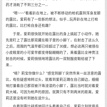
药才消耗了不到三分之一...
“嗯~~~”看着趴在地上，被不断移动的枪机震到浑身发颤
的露比，爱莉有了一些新的想法，似乎...玩弄趴在地上打枪
的露比，比打枪自身还有趣？
于是，爱莉很快就开始在露比的身上搞起了小动作，她
先是盯上了露比那双藏在鞋子里的小脚丫，在射击了这么久
之后，周围的气温早都已经超过了30度，想必这两只被捂在
小皮鞋里的小可爱早都变得黏糊糊的了，乘着露比全神贯注
射击的时候，爱莉悄悄地将露比的一双制服皮鞋给褪了下
来...
“唔？莉宝你做什么？”感觉到脚丫突然传来一丝凉意的露
比，有些疑惑地转过头，就看到爱莉正蹲在自己脚边，细细
地打量着自己那双被汗珠浸湿的小脚丫，露比当时就对着爱
莉大喊，可因为枪声的原因，就算只有不到两米的距离，爱
莉还是没有听到她在说什么。
在看到露比疑惑地回过头看着自己后，爱莉立刻就用手