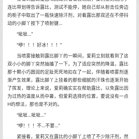
连比带划得告诉露比，测试不能停，她自己却从射击位旁边
的柜子中取出了一瓶快速除汗剂，对着露比那双还在不停抖
动的小脚丫按下了喷射键...
“呲呲...”
“咿！！！好冰！！！”
当喷雾接触到露比脚丫的一瞬间，爱莉立刻就看到了这
双小小的脚丫突然抽搐了一下，为了适应突然的降温，露比
那十颗小巧圆润的足趾死死地扣在了一起，伴随着喷雾剂逐
渐产生效果，露比脚丫上挂着的那些细腻的汗珠也逐渐开始
了挥发，理论上来说，爱莉确实实在帮助露比，以免露比因
为过热的温度从而中暑，但爱莉选择的位置，要说没有一点
H的想法，那也是不对的。
“呲呲...呲呲...”
“咿！！！不...不要...”
紧接着，爱莉又在露比的小脚丫上喷了不少除汗剂，然