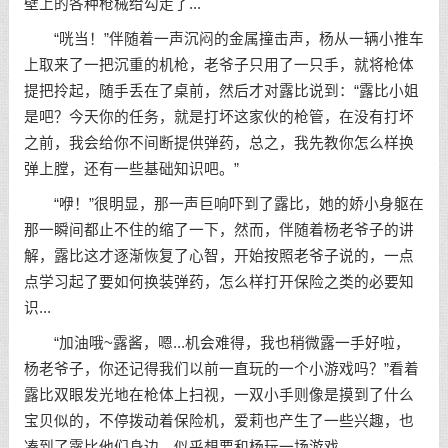
壁上的各种枪械给勾走了...
“咣当！”伴随着一声沉闷的金属撞击声，杨从一辆小推车
上取来了一把沉重的机枪，老爷子只用了一只手，就将枪体
提把拎起，随手丢在了桌前，然后才对露比说到：“露比小姐
是吧？今天你的任务，就是打坏这家伙的枪管，在没有打坏
之前，我会给你不间断提供弹药，总之，我先教你怎么样换
弹上膛，还有一些基础知识吧。”
“咿！”很明显，那一声巨响吓到了露比，她的娇小身躯在
那一瞬间都止不住的缩了一下，然而，伴随着杨老爷子的讲
解，露比这才逐渐恢复了心智，开始按照老爷子说的，一点
点学习起了要如何换装弹药，怎么样打开保险之类的必要知
识...
“加油哦~露酱，嗯...机会难得，我也稍微露一手好啦，
杨老爷子，你还记得我们以前一直玩的一个小游戏吗？”看着
露比双眼发光地在枪体上扫视，一双小手则像是摸到了什么
宝贝似的，不停拨动着保险机，爱莉也产生了一些兴趣，也
凑到了露比他们身边，似乎想要和杨玩一场游戏。