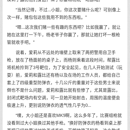
“当然记得，不过...小姐，你这次要赌什么呢？可别像上
次一样，赌包包这些我用不到的东西啦。”
“嗯...这次我们赌一些有趣的东西吧？比如我赢了，就让
她在这里打一下午，杨老爷子你赢了，那就让她打坏一根枪
管就收手吧。”
说着，爱莉从不远处的墙壁上取来了两把警用自卫手
枪，放在了杨面前的桌子上，而杨则乘着这段时间，帮露比
将机枪拎到了3号靶位，为了安全起见，在几人开始测试（玩
耍）前，爱莉和露比还有杨以及在场的工作人员，都给自己
套上了四级重型防弹衣，十几公斤的重量对于这些男士来说
倒也不是什么问题，爱莉和露比就有些惨了，尤其是露比，
封闭式靶场内有空调，可一旦她开始射击，周围的温度便会
极速上升，更别说防弹衣的透气性几乎为0...
“噗，大小姐还是喜欢MK9啊，这么多年了，比赛组枪就
没看到过大小姐换过其他手枪。”换好防弹衣的杨看到桌上那