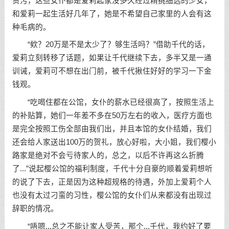
贪污，这些女仆都是爱莉起家没多久经过精挑细选的少女，
和爱莉一起生活好几年了，她是不希望自己家里的人会有这
种毛病的。
“欸？20万是不是太少了？够生活吗？”借助千代的话，
爱莉立刻转移了话题，如果让千代继续下去，多半又是一通
训诫，爱莉可不想在出门前，被千代揪住好好的学习一下金
钱观。
“吃喝住都在公馆，女仆的薪水已经很高了，按照生活上
的补贴算，她们一年差不多在50万左右的收入，医疗方面也
是完全按照工伤全部由我们出，并且本馆的女仆结婚，我们
还会给人家送出100万的贺礼，放心好啦，大小姐，我们樱小
路家是绝对不会亏待家人的，总之，以后不许再这么折腾
了...”说起樱公馆的福利制度，千代十分自豪的顺着爱莉想听
的说了下去，正是因为这种超规格的待遇，外加上爱莉个人
也没有太过刁蛮的习性，樱公馆的女仆们从来都没有出现过
辞职的情况。
“唔嗯...总之不能让家人受苦，那个...千代，我约好了要