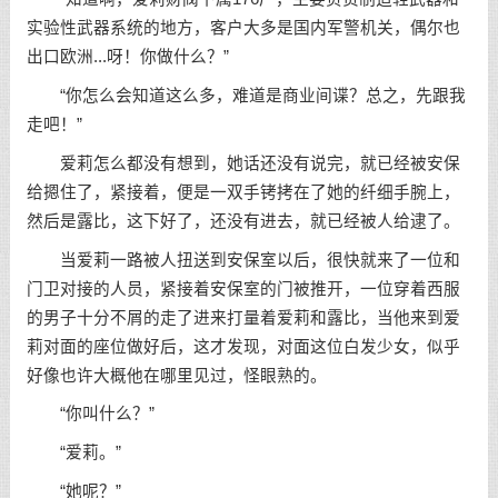
实验性武器系统的地方，客户大多是国内军警机关，偶尔也
出口欧洲...呀！你做什么？”
“你怎么会知道这么多，难道是商业间谍？总之，先跟我
走吧！”
爱莉怎么都没有想到，她话还没有说完，就已经被安保
给摁住了，紧接着，便是一双手铐拷在了她的纤细手腕上，
然后是露比，这下好了，还没有进去，就已经被人给逮了。
当爱莉一路被人扭送到安保室以后，很快就来了一位和
门卫对接的人员，紧接着安保室的门被推开，一位穿着西服
的男子十分不屑的走了进来打量着爱莉和露比，当他来到爱
莉对面的座位做好后，这才发现，对面这位白发少女，似乎
好像也许大概他在哪里见过，怪眼熟的。
“你叫什么？”
“爱莉。”
“她呢？”