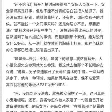
“还不给我们解开？抽时间去给那个安保人员说一下，安
全意识高是好事，但也不能不分青红皂白就把人给抓了，我
还没有拿出秘钥，他就给我拷了，还有你，询问女孩子的时
候，就不能找一个女同事来吗？还是你居心不良，想要揩
油？”爱莉这会已经有些生气了，没想到带露比来玩的时候，
居然遇到了这么尴尬的事情，而且刚刚那个安保，绝对没有
安什么好心，从一进门就在爱莉的胸脯上打量，那种色眯眯
的心思都已经通过眼睛露出来了。
“是是是...是我...不对，是属下的疏忽...我这就解开，大
小姐您想怎么参观就怎么参观，我这就去给那个不长眼的安
保说...”说着，男子快速解开了爱莉和露比的手铐，一溜烟的
逃走了，他有一种预感，如果他再呆在这里，保不准爱莉一
高兴就将他的等级从P31“荣升”到P3...
“呼，没想到还没进去，就先被安保摆了一道，这可真是
小鬼难缠呢，还有，露酱你怎么被人家吼了一句就自己开始
准备脱衣服啦...是痴女吗？是痴女对吧！”在看着那个倒霉的