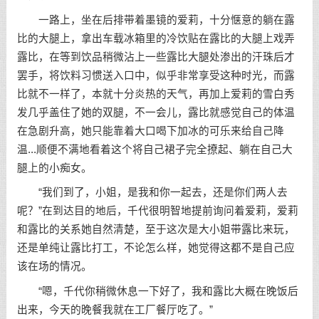
一路上，坐在后排带着墨镜的爱莉，十分惬意的躺在露
比的大腿上，拿出车载冰箱里的冷饮贴在露比的大腿上戏弄
露比，在等到饮品稍微沾上一些露比大腿处渗出的汗珠后才
罢手，将饮料习惯送入口中，似乎非常享受这种时光，而露
比就不一样了，本就十分炎热的天气，再加上爱莉的雪白秀
发几乎盖住了她的双腿，不一会儿，露比就感觉自己的体温
在急剧升高，她只能靠着大口喝下加冰的可乐来给自己降
温...顺便不满地看着这个将自己裙子完全撩起、躺在自己大
腿上的小痴女。
“我们到了，小姐，是我和你一起去，还是你们两人去
呢？”在到达目的地后，千代很明智地提前询问着爱莉，爱莉
和露比的关系她自然清楚，至于这次是大小姐带露比来玩，
还是单纯让露比打工，不论怎么样，她觉得这都不是自己应
该在场的情况。
“嗯，千代你稍微休息一下好了，我和露比大概在晚饭后
出来，今天的晚餐我就在工厂餐厅吃了。”