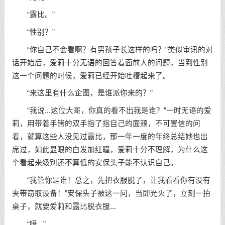
“露比。”
“性别？”
“你自己不会看啊？有男孩子长这样的吗？”类似审讯的对
话开始后，爱莉十分无语的回答着面前人的问题，当到性别
这一个问题的时候，爱莉已经开始吐槽起来了。
“来这里有什么企图，是谁派你来的？”
“我说...这位大哥，你真的看不出我是谁？”一时无语的爱
莉，用带着手铐的双手指了指自己的面颊，不可置信的问
着，就算这些人没见过露比，那一年一度的年终总结她也出
席过，如此显眼的白发加红瞳，爱莉十分不理解，为什么这
个看起来级别还不算低的安保头子能不认识自己。
“我管你是谁！总之，先把衣服脱了，让我看看你有没有
夹带窃取设备！”安保头子被这一问，当即光火了，立刻一拍
桌子，就要爱莉和露比脱衣服...
“唔...”