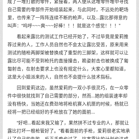
成了一堆打散的零件，紧接着，两人便从这堆零件堆中寻找
自己需要的零部件开始组装起来，与此同时，不远处的靶场
里，也传来了一阵阵连续不断的枪声，以及...露比那得意的
叫声：“呜呼~~~爽~~~好棒！！！就是这个感觉！！！”
看起来露比的测试工作已经开始了，不过毕竟是爱莉推
荐过来的人，工作人员自然也不会太让露比受苦，原来用来
测试的随枪两脚架被替换成了重型的三脚架，这样就可以让
露比尽可能不受到枪托的直接撞击，跪姿射击也被换成了匍
匐射击，在射击要求上也没有规定什么，大家心里都知道，
这是大小姐派来的人，自然也不会提什么技术指标。
回到爱莉这边，虽然爱莉的一双小手很灵巧，在一众零
件中很快就找到了自己需要的部分，然而...她的组装速率却
没有杨快，当她还在费劲地将枪机赛入机匣的时候，杨就已
经将一把已经组好的手枪放在了她的面前...
“好吧...看起来我又输了，果然拼不过专业的人，那就让
露比打坏一根枪管好了。”看着面前的手枪，爱莉很老实地承
认了自己的失败，反正手瘾也过了，坑害露比的计划也达成