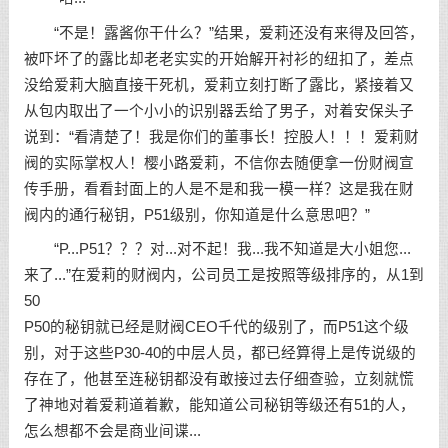
“不是！露酱你干什么？”结果，爱莉还没有来得及回答，
被吓坏了的露比却老老实实的开始解开衬衫的纽扣了，差点
没给爱莉大脑直接干死机，爱莉立刻打断了露比，紧接着又
从包内取出了一个小小的识别器丢给了男子，对着安保头子
说到：“看清楚了！我是你们的董事长！控股人！！！爱莉财
阀的实际掌权人！樱小路爱莉，不信你去随便拿一份财阀宣
传手册，看看封面上的人是不是和我一模一样？这是我在财
阀内的通行秘钥，P51级别，你知道是什么意思吧？”
“P...P51？？？对...对不起！我...我不知道是大小姐您...
来了...”在爱莉的财阀内，公司员工是按照等级排序的，从1到
50
P50的秘钥就已经是财阀CEO千代的级别了，而P51这个级
别，对于这些P30-40的中层人员，都已经算得上是传说级的
存在了，他甚至连秘钥都没有敢接过去仔细查验，立刻就慌
了神地对着爱莉道着歉，能知道公司秘钥等级还有51的人，
怎么想都不会是商业间谍...