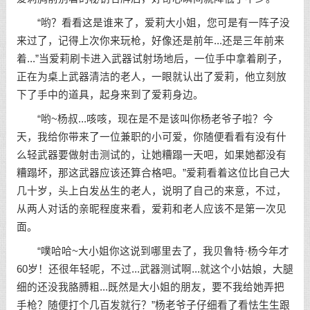
“哟？看看这是谁来了，爱莉大小姐，您可是有一阵子没
来过了，记得上次你来玩枪，好像还是前年...还是三年前来
着...”当爱莉刷卡进入武器试射场地后，一位手中拿着刷子，
正在为桌上武器清洁的老人，一眼就认出了爱莉，他立刻放
下了手中的道具，起身来到了爱莉身边。
“哟~杨叔...咳咳，现在是不是该叫你杨老爷子啦？今
天，我给你带来了一位兼职的小可爱，你随便看看有没有什
么轻武器要做射击测试的，让她糟蹋一天吧，如果她都没有
糟蹋坏，那这武器应该还算合格吧。”爱莉看着这位比自己大
几十岁，头上白发丛生的老人，说明了自己的来意，不过，
从两人对话的亲昵程度来看，爱莉和老人应该不是第一次见
面。
“噗哈哈~大小姐你这说到哪里去了，我贝鲁特·杨今年才
60岁！还很年轻呢，不过...武器测试啊...就这个小姑娘，大腿
细的还没我胳膊粗...既然是大小姐的朋友，要不我给她弄把
手枪？随便打个几百发就行？”杨老爷子仔细看了看怯生生跟