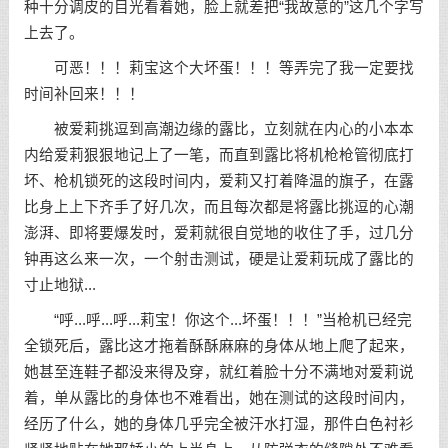
种十分调皮的目光看着她，脸上就差把“我故意的”这几个字写
上去了。
可恶！！！莉宝这个大坏蛋！！！等弄完了我一定要找
时间补回来！！！
被爱莉挑逗到高潮边缘的露比，立刻就在内心的小本本
内给爱莉狠狠地记上了一笔，而直到露比将机枪枪管彻底打
坏、枪机锁死的这段时间内，爱莉又打着降温的旗子，在露
比身上上下齐手了好几次，而且每次都是将露比挑逗的心潮
澎湃、即将要爆发时，爱莉就很自觉地的收住了手，过几分
钟再这么来一次，一个射击测试，硬是让爱莉玩成了露比的
寸止地狱...
“呼...呼...呼...莉宝！你这个...坏蛋！！！”当枪机已经完
全锁死后，露比这才拖着酥酥麻麻的身体从地上爬了起来，
她甚至连鞋子都没来得及穿，就红着脸十分不满地对爱莉说
着，单从露比的身体也不难看出，她在测试的这段时间内，
经历了什么，她的身体几乎完全被汗水打湿，那件白色衬衫