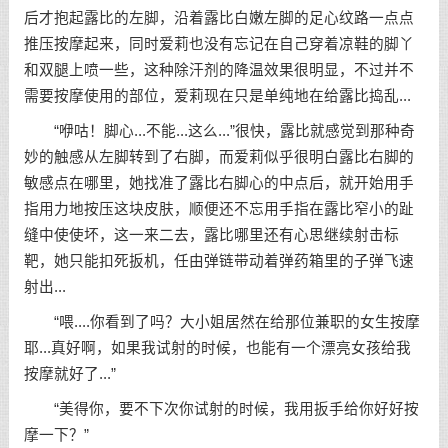
后才抱起露比的左脚，沿着露比白嫩左脚的足心纹路一点点
推压按摩起来，同时爱莉也没有忘记在自己穿着凉鞋的脚丫
和双腿上喷一些，这种除汗剂的降温效果很明显，不过并不
需要按摩使用的部位，爱莉现在只是单纯地在给露比捣乱...
“咿咕！脚心...不能...这么...”很快，露比就感觉到那种奇
妙的触感从左脚转到了右脚，而爱莉似乎很明白露比右脚的
敏感点在哪里，她找准了露比右脚心的中点后，就开始用手
指用力地按压这块皮肤，顺便还不忘用手指在露比窄小的趾
缝中使使坏，这一来二去，露比哪里还有心思继续射击标
靶，她只能扣死扳机，任由弹链带动着弹药箱里的子弹飞速
射出...
“喂....你看到了吗？大小姐居然在给那位兼职的女生按摩
耶...真好啊，如果我试射的时候，也能有一个漂亮女孩给我
按摩就好了...”
“美得你，要不下次你试射的时候，我用扳手给你好好按
摩一下？”