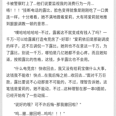
卡被警察盯上了...他们说要监视我的消费行为一月...
唔！！！”挂断电话的露比，脸色变得就像是刚刚吃了一口黄
连一样，十分难看，她不满地蹬着爱莉，大有将爱莉就地推
到狠狠调教一顿的意思...
“噗哈哈哈哈哈~不过，露酱这不就变成有钱人了吗？一
千万~可以给露酱打造电竞房了~好耶！”爱莉依旧是那副调皮
的样子，还不忘调侃一下露比，她到也不在意这一千万，为
了露比，别说一千万，哪怕是几亿她都不会心疼，而且她知
道，按照露比的性格，这钱，多半露比也不会用。
“什么电竞房！快收回去，我又没有给莉宝做什么大事，
这钱我不能收！快点...在我后悔之前...收回去...”面对千万巨
款，露比要说不心动那是不可能的，不过，理智告诉她，这
笔钱是爱莉的，她不能动，不过...这种理智在那一串0面前，
已经开始有了一些动摇...
“说好的哦？可不许后悔~那我撤回啦？”
“呜...撤...撤回吧...呜呜！！！”