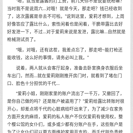
“嗯，就当是露酱的打工费，前几天你不是说要玩枪嘛？
当时我不是说周六...对哦！就是今天，那走吧？钱已经收到
了，这次露酱是非去不可啦。”说到这里，爱莉才想到，上周
好像答应了露比什么，索性闲着也是闲着，干脆带露比去好
好发泄一下，不过...对于爱莉来说是发泄，露比嘛...自然就是
枪械测试员了。
“哦，对哦，还有这茬，我差点忘了，那走吧~能打枪还
能收钱，这么好的事情，请务必叫上我。”
说着，两人就从会客厅起身，准备去卧室换身衣服后坐
车出门，然而...就在爱莉刚刚推开房门时，就看到了堵在门
口、脸色十分担忧的千代...
“爱莉小姐，刚刚家里的账户流出了一千万，又撤回了，
是你自己做的吗？还是账户被盗用了？”爱莉给露比转账时很
开心，却差点将千代的心脏病给吓出来了，为了减少在家务
方面开支的麻烦，爱莉的私人账户不仅仅爱莉有使用权，整
个樱公馆的女仆们，或多或少都有分账户在手，这些账户是
为了让女仆们可以更方面维护家用开支的，而千代则负责统