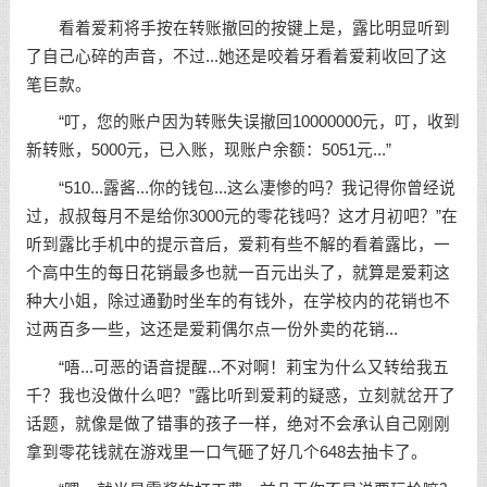
看着爱莉将手按在转账撤回的按键上是，露比明显听到
了自己心碎的声音，不过...她还是咬着牙看着爱莉收回了这
笔巨款。
“叮，您的账户因为转账失误撤回10000000元，叮，收到
新转账，5000元，已入账，现账户余额：5051元...”
“510...露酱...你的钱包...这么凄惨的吗？我记得你曾经说
过，叔叔每月不是给你3000元的零花钱吗？这才月初吧？”在
听到露比手机中的提示音后，爱莉有些不解的看着露比，一
个高中生的每日花销最多也就一百元出头了，就算是爱莉这
种大小姐，除过通勤时坐车的有钱外，在学校内的花销也不
过两百多一些，这还是爱莉偶尔点一份外卖的花销...
“唔...可恶的语音提醒...不对啊！莉宝为什么又转给我五
千？我也没做什么吧？”露比听到爱莉的疑惑，立刻就岔开了
话题，就像是做了错事的孩子一样，绝对不会承认自己刚刚
拿到零花钱就在游戏里一口气砸了好几个648去抽卡了。