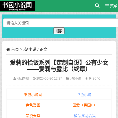
菜单
搜索
首页
>
p站小说
/ 正文
爱莉的恰饭系列【定制自设】公有少女
——爱莉与露比（终章）
[db:作者]
2025-06-30 12:37
p站小说
9490 ℃
书包小说网
7色小说
色色漫画
囚爱（民国H）
禁漫天堂
极品淫乱合集