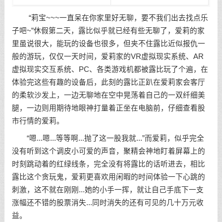
“莉宝~~~一直呆在你家里好无聊，要不我们出去找点乐
子吧~”休假第二天，露比似乎就已经有些无聊了，爱莉的家
里虽说很大，能玩的设备也很多，但夹不住露比近似报仇一
般的游玩，仅仅一天时间，爱莉家的VR虚拟现实系统、AR
虚拟现实交互系统、PC、各类游戏机都被露比玩了个遍，在
体验完这些有趣的设备后，此刻的露比正趴在爱莉家会客厅
的柔软沙发上，一边无聊地在空中晃荡着自己的一双纤细美
腿，一边则用期待地眼神打量着正坐在电脑前，仔细查看股
市行情的爱莉。
“嗯...嗯...等等啊...抛了这一股我就...”而爱莉，似乎完全
没有听到这个调皮小可爱的声音，聚精会神地盯着屏幕上的
时刻跳动着的红绿线条，完全没有将露比的话听进去，相比
露比这个贪玩鬼，爱莉更喜欢用闲暇的时间体验一下心跳的
刺激，这不就在刚刚...她的小手一挥，就让自己手底下一支
涨幅还不错的股票消失...同时消失的还有可见的几十万元收
益。