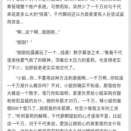
筹管理整个账户系统，可想而知，突然少了一千万对与千代
来说是多么大的“惊喜”，千代瞬间还以为是家里有人在尝试盗
用资金...
“啊...这个啊...我刚刚...”
“刚刚？”
“刚刚给露酱玩了一个...钱遁！数字暴涨之术...”看着千代
逐渐快要气疯了的眼神，顶着巨大压力的爱莉，也变得老实
了不少，当即就老老实实地交代了。
“小姐...你...不要用这种方法刺激我啊...一千万啊...你知道
一千万是什么概念吗？不对，小姐你确实不知道，那我给你
大概说一个数字，雪乃你知道吧，家里负责给小姐采购衣服
和修剪盆栽的女仆，她的年薪才20万，一千万，够小姐你雇
佣500个雪乃了...按照我的年薪算，也至少够我五年的工资
了...”听到爱莉的解释，千代那颗提起的心才逐渐平复，比起
这一千万，对于千代来说，更加让她担心的是家里的女仆有