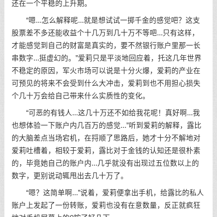
还在一个平稳的上升期。
“嗯...怎么解释呢...就是想试试一掷千金的感觉吧？这支
股票差不多还能收益个十几万到几十万不等吧...只有这样，
才能感觉到自己的财富是真实的，要不然银行账户里那一长
串数字...挺虚幻的。”爱莉只是平淡地回应着，托这几年世界
不稳定的原因，军火市场可以说是十分火爆，爱莉的产业在
可预见的将来不会受到什么大冲击，爱莉到也不用担心损失
个几十万会给自己带来什么实质性的变化。
“可恶的有钱人...这几十万还不如给我花呢！真好啊...我
也想体验一下账户内几百万的感觉...”听到爱莉的解释，露比
的大脑差点当场宕机，在捋顺了思路后，她才十分不解地对
爱莉吐槽着，相较于爱莉，露比对于金钱的认知还是很朴素
的，毕竟她自己的账户内...几乎就没有出现过五位数以上的
数字，更别说动辄甩出去几十万了。
“嗯？这简单啊...”说着，爱莉便拿出手机，给露比的私人
账户上发起了一份转账，爱莉也没有在意数量，反正就疯狂