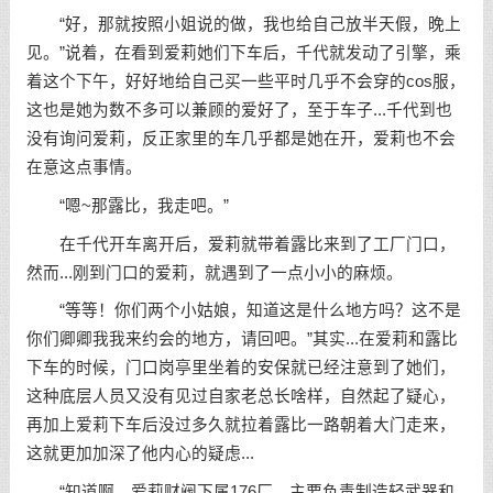
“好，那就按照小姐说的做，我也给自己放半天假，晚上
见。”说着，在看到爱莉她们下车后，千代就发动了引擎，乘
着这个下午，好好地给自己买一些平时几乎不会穿的cos服，
这也是她为数不多可以兼顾的爱好了，至于车子...千代到也
没有询问爱莉，反正家里的车几乎都是她在开，爱莉也不会
在意这点事情。
“嗯~那露比，我走吧。”
在千代开车离开后，爱莉就带着露比来到了工厂门口，
然而...刚到门口的爱莉，就遇到了一点小小的麻烦。
“等等！你们两个小姑娘，知道这是什么地方吗？这不是
你们卿卿我我来约会的地方，请回吧。”其实...在爱莉和露比
下车的时候，门口岗亭里坐着的安保就已经注意到了她们，
这种底层人员又没有见过自家老总长啥样，自然起了疑心，
再加上爱莉下车后没过多久就拉着露比一路朝着大门走来，
这就更加加深了他内心的疑虑...
“知道啊，爱莉财阀下属176厂，主要负责制造轻武器和