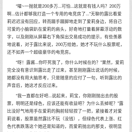
“嚯~一抛就是200多万...可怕...这就是有钱人吗？200万
啊...估计都够我打造一个专用的电竞房了...”无聊的露比看爱
莉迟迟没有回应，转而蹑手蹑脚地走到了爱莉身边，将自己
可爱的小脑袋趴在爱莉的肩头，好奇地打量着屏幕浮动的数
字，以及刚刚从屏幕右下角探出交易成功的提示，有些羡慕
地说着，对于露比来说，200万给她，她才不玩什么股票呢，
还不如弄一个超级豪华的电竞房。
“呀！露酱...你吓死我了，你什么时候在的？”果然，爱莉
完全没有意识到露比走了过来，甚至刚刚露比说话的时候，
她都没有用大脑思考，只是随意的应付了一句，听到露比的
声音后，她这才反应过来。
“我一直都在好吧...说起来，莉宝，你刚刚抛出去的股
票，明明还是绿色，应该还能有收益吧？为什么丢掉呢？”露
比没好气地用手在爱莉的胸前轻轻捏了一把，紧接着才对爱
莉说着，股票虽然露比不玩（没钱），但绿色代表上涨、红
色代表跌落这个她还是知道的，而爱莉抛出的那支，很明显