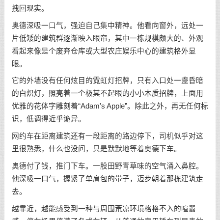
拽回现实。
奥德深吸一口气，强迫自己集中精神。他看向窗外，远处一
片低矮的建筑群逐渐映入眼帘，其中一栋规模颇大的、外观
看起来像是个废弃仓库或大型农庄娱乐中心的建筑格外显
眼。
它的外墙没有任何炫目的霓虹灯招牌，只有入口处一盏昏暗
的白炽灯，照亮着一个极其不起眼的小小木质招牌，上面用
优雅的花体字雕刻着“Adam's Apple”。除此之外，再无任何标
识，低调得近乎诡异。
网约车在距离建筑还有一段距离的路边停下，司机似乎对这
里很熟悉，什么也没问，只是默默地等着奥德下车。
奥德付了钱，推门下车。一股田野青草味的空气涌入鼻腔。
他深吸一口气，握紧了单肩包的带子，迈步朝着那栋建筑走
去。
越靠近，越能感受到一种与周围荒凉环境格格不入的喧嚣