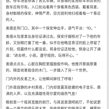
感。停车场里停满了各式车辆，从普通的家用轿车到昂贵的
跑车应有尽有。入口处站着两个穿着黑色西装、戴着耳麦、
身材魁梧的保安，神情严肃，目光锐利地扫视着每一个靠近
的人。
奥德走到门口，其中一个保安伸出手，语气平淡：“ID。”
奥德从包里拿出身份证递过去。保安仔细核对了一下他的年
龄，又抬眼打量了他一番，似乎在他略显青涩的脸上停留了
片刻，但最终什么都没说，将身份证还给他，侧身让开了通
道：“进去吧，小孩。遵守规则，玩得开心。”
奥德点点头，心脏在胸腔里擂鼓般作响。他推开那扇厚重
的、隔音效果极佳的木门，一步踏入了另一个世界。
门内外的反差之大，让他瞬间屏住了呼吸！
门外是寂静的乡村黑夜，门内却是震耳欲聋的电子音乐、鼎
沸的人声、以及充满雄性荷尔蒙的燥热气息！
眼前是一个极其宽敞的前厅。与其说是酒吧前厅，不如说更
像一个豪华的俱乐部大堂。装修是粗犷的暗调元素，裸露的