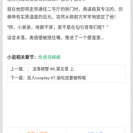
就在他即将走到通往二号厅的拱门时，两道极其专注的、仿
佛带有实质温度的目光，突然从侧前方牢牢地锁定了他！
“呀，小弟弟，啥都不穿，是不是在勾引哥哥们呢？”
话音未落，奥德便被捂住嘴，推进了一个壁龛里...
小说相关章节：
性感母蟑螂
上一篇：：
淫落艳警 #6,第五章 上
下一篇：
双人cosplay #7,偷吃就要被榨哦