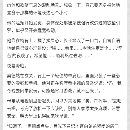
肉体和欲望气息的混乱场景。想象一下，自己要赤身裸体地
置身于那样的环境长达七个小时……
他的脸颊开始发烫，身体深处那被系统强行改造过的欲望引
擎，似乎又开始蠢蠢欲动。
他靠在椅背上，揉了揉眉心，长长地叹了一口气，自言自语
地给自己做心理建设：“唉……看来……今晚注定是个……‘辛
苦’的夜晚了。希望能……顺利熬过去吧……”
夜幕降临。
奥德站在玄关，背上一个轻便的单肩包，里面只装了一些必
要的零钱和手机。他对正在客厅看电视的母亲说道：“妈，我
今晚去同学家玩，可能通宵打游戏，就不回来了。”
母亲从电视剧里抬起头，习以为常地笑了笑，挥挥手：“去吧
去吧，考完了放松一下应该的。别给人家添太多麻烦，注意
安全，明天早上记得回来吃早饭。”
“知道了。”奥德点点头，目光下意识地瞥向弟弟紧闭的房门。