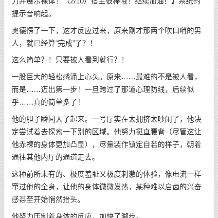
力并展示裸体！（2/10）宿主很棒哦！继续加油！】系统的
提示音响起。
奥德愣了一下，这才反应过来，原来刚才那两个吹口哨的男
人，就已经算“完成”了？！
这么简单？！只要被人看到就行？！
一股巨大的轻松感涌上心头。原来……最难的不是被人看，
而是……迈出第一步！一旦跨过了那道心理防线，后续似
乎……真的简单多了！
他的胆子瞬间大了起来。一号厅实在太拥挤太吵闹了，他决
定尝试着去探索一下别的区域。他努力挺直腰背（尽管这让
他赤裸的身体更加凸显），尽量装作镇定自若的样子，朝着
通往其他内厅的通道走去。
这种前所未有的、极度羞耻又极度刺激的体验，像电流一样
窜过他的全身，让他的身体微微发热，某种难以启齿的兴奋
感甚至开始悄然抬头。
他努力压制着身体的反应，加快了脚步。