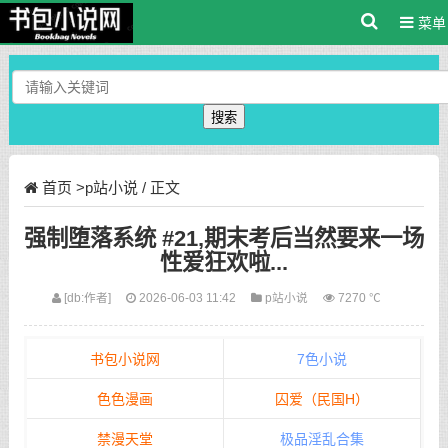
菜单
搜索
首页
>
p站小说
/ 正文
强制堕落系统 #21,期末考后当然要来一场
性爱狂欢啦...
[db:作者]
2026-06-03 11:42
p站小说
7270 ℃
书包小说网
7色小说
色色漫画
囚爱（民国H）
禁漫天堂
极品淫乱合集