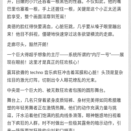
开，白嫩的小穴还吞着一根黑色的性器。不仅如此，他的嘴
巴里也塞着一根，手上还握住一根，关键是这个小正太还满
脸享受，整个画面淫靡到荒诞！
奥德的脸红得快要滴血，心脏狂跳，几乎要从嗓子眼里蹦出
来！他目不斜视，僵硬地快速穿过这条欲望横流的走廊。
走廊尽头，豁然开朗！
一个巨大得超乎想象的主厅——系统所谓的“内厅一号”——展
现在眼前！这里才是真正的狂欢核心！
震耳欲聋的 techno 音乐疯狂冲击着耳膜和心脏！头顶是复杂
炫目的激光灯阵，切割出令人眼花缭乱的光束。
中央是一个巨大的、被无数狂欢者包围的圆形舞台。
舞台上，几名只穿着紧身皮质短裤、身材完美得如同希腊雕
塑的年轻男舞者正在激情热舞。他们的动作充满力量与挑
逗，汗水沿着他们饱满的肌肉线条滑落，眼神魅惑地扫视着
台下疯狂的人群，时不时做出一些极其露骨的暗示动作，引
来一阵阵更加狂热的尖叫和口哨声！