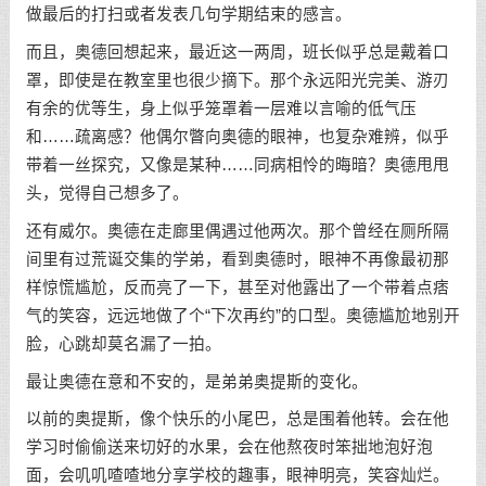
做最后的打扫或者发表几句学期结束的感言。
而且，奥德回想起来，最近这一两周，班长似乎总是戴着口
罩，即使是在教室里也很少摘下。那个永远阳光完美、游刃
有余的优等生，身上似乎笼罩着一层难以言喻的低气压
和……疏离感？他偶尔瞥向奥德的眼神，也复杂难辨，似乎
带着一丝探究，又像是某种……同病相怜的晦暗？奥德甩甩
头，觉得自己想多了。
还有威尔。奥德在走廊里偶遇过他两次。那个曾经在厕所隔
间里有过荒诞交集的学弟，看到奥德时，眼神不再像最初那
样惊慌尴尬，反而亮了一下，甚至对他露出了一个带着点痞
气的笑容，远远地做了个“下次再约”的口型。奥德尴尬地别开
脸，心跳却莫名漏了一拍。
最让奥德在意和不安的，是弟弟奥提斯的变化。
以前的奥提斯，像个快乐的小尾巴，总是围着他转。会在他
学习时偷偷送来切好的水果，会在他熬夜时笨拙地泡好泡
面，会叽叽喳喳地分享学校的趣事，眼神明亮，笑容灿烂。