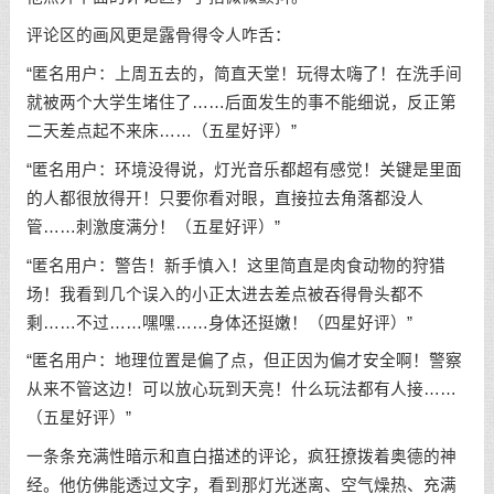
评论区的画风更是露骨得令人咋舌：
“匿名用户：上周五去的，简直天堂！玩得太嗨了！在洗手间
就被两个大学生堵住了……后面发生的事不能细说，反正第
二天差点起不来床……（五星好评）”
“匿名用户：环境没得说，灯光音乐都超有感觉！关键是里面
的人都很放得开！只要你看对眼，直接拉去角落都没人
管……刺激度满分！（五星好评）”
“匿名用户：警告！新手慎入！这里简直是肉食动物的狩猎
场！我看到几个误入的小正太进去差点被吞得骨头都不
剩……不过……嘿嘿……身体还挺嫩！（四星好评）”
“匿名用户：地理位置是偏了点，但正因为偏才安全啊！警察
从来不管这边！可以放心玩到天亮！什么玩法都有人接……
（五星好评）”
一条条充满性暗示和直白描述的评论，疯狂撩拨着奥德的神
经。他仿佛能透过文字，看到那灯光迷离、空气燥热、充满