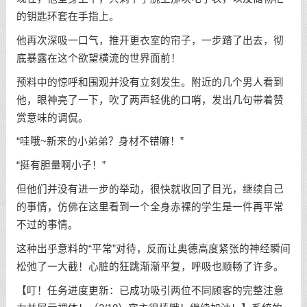
的钥匙环套在手指上。
他再次深吸一口气，推开更衣室的帘子，一步踏了出去，彻
底暴露在这个欲望横流的世界面前！
预料中的惊呼和围观并没有立刻发生。附近的几个男人看到
他，眼神亮了一下，吹了两声轻佻的口哨，发出几句带着赞
赏意味的调侃。
“哇哦~新来的小弟弟？身材不错嘛！”
“挺有胆量啊小子！”
但他们并没有进一步的举动，很快就收回了目光，继续自己
的事情，仿佛在这里看到一个全身赤裸的学生是一件再平常
不过的事情。
这种出乎意料的“平常”对待，反而让奥德高度紧张的神经瞬间
松弛了一大截！心脏的狂跳渐渐平复，呼吸也顺畅了许多。
【叮！任务进度更新：已成功吸引两位不同顾客的完整注意