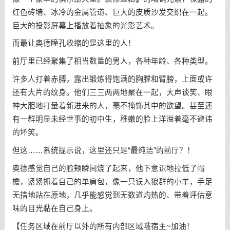
红色砖墙、冰冷的金属管道、巨大的皮质沙发交织在一起。
巨大的投影屏幕上播放着抽象的光影艺术。
而最让奥德瞳孔收缩的是这里的人！
前厅里已经聚集了相当数量的男人，各种年龄、各种类型。
许多人打着赤膊，露出锻炼得饱满的胸膛和臂膀，上面或许
还有大片的纹身。他们三三两两地聚在一起，大声谈笑、眼
神大胆地打量着新进来的人，毫不掩饰其中的欲望。甚至还
有一群明显未经世事的初中生，稚嫩的脸上洋溢着毫不避讳
的坏笑。
但这……系统提示说，这里还只是“最纯洁”的前厅？！
奥德感觉自己的脸颊瞬间烧了起来，他下意识地拉低了帽
檐，紧紧抓着自己的单肩包，像一只误入狼群的小羊，手足
无措地站在原地，几乎能感觉到无数道灼热的、带着评估意
味的目光黏在自己身上。
【任务区域在前厅以外的所有内部区域哦宿主~加油！