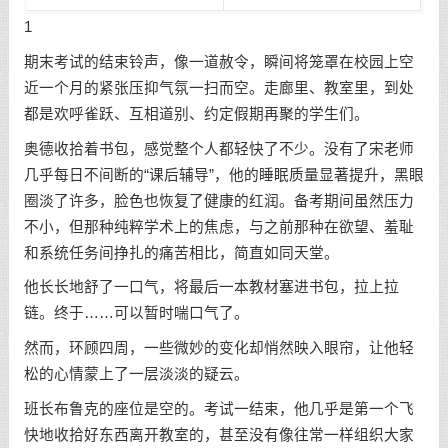
1
期末考试的结束铃声，像一道赦令，瞬间将笼罩在校园上空
近一个月的紧张压抑气氛一扫而空。走廊里、教室里，到处
都是欢呼雀跃、互相道别、约定假期再聚的学生们。
奥德收拾着书包，感觉整个人都轻快了不少。没有了宋老师
几乎每日不间断的“课后辅导”，他的睡眠质量显著提升，黑眼
圈淡了许多，脸色也恢复了健康的红润。备考期间虽然压力
不小，但那种纯粹学术上的焦虑，与之前那种在欲望、羞耻
和系统任务间挣扎的痛苦相比，简直如同天堂。
他长长地舒了一口气，将最后一本教材塞进书包，拉上拉
链。终于……可以暂时喘口气了。
然而，环顾四周，一些微妙的变化却悄然映入眼帘，让他轻
松的心情蒙上了一层淡淡的疑云。
班长布鲁克的座位是空的。考试一结束，他几乎是第一个飞
快地收拾好东西离开教室的，甚至没有像往常一样组织大家