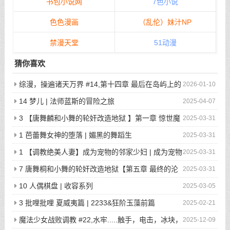
书包小说网
7色小说
色色漫画
（乱伦）妹汁NP
禁漫天堂
51动漫
猜你喜欢
综漫，操遍诸天万界 #14,第十四章 最后在岛屿上的
2026-01-10
狂欢派对
14 梦儿 | 法师蓝斯的冒险之旅
2025-04-07
3 【唐舞麟和小舞的轮奸改造地狱 】第一章 惊世魔
2025-03-31
王现身 | 斗罗大陆同人
1 芭蕾舞女神的堕落 | 媚黑的舞蹈生
2025-03-31
1 【调教绝美人妻】成为宠物的邻家少妇 | 成为宠物
2025-03-31
的邻家少妇
7 唐舞桐和小舞的轮奸改造地狱【第五章 最终的沦
2025-03-31
陷】 | 斗罗大陆同人
10 人偶棋盘 | 收容系列
2025-03-05
3 批哩批哩 夏威夷篇 | 2233&狂阶玉藻前篇
2025-02-21
魔法少女战败调教 #22,水牢.....触手，电击，冰块，
2025-12-09