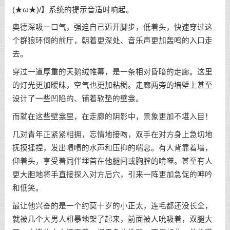
(★ω★)/】系统的提示音适时响起。
奥德深吸一口气，强迫自己迈开脚步，低着头，快速穿过这
个群狼环伺的前厅，朝着更深处、音乐声更加轰鸣的入口走
去。
穿过一道厚重的天鹅绒帷幕，是一条相对昏暗的走廊。这里
的灯光更加暧昧，空气也更加粘稠。走廊两旁的墙壁上甚至
设计了一些凹陷的、铺着软垫的壁龛。
而就在这些壁龛里，在走廊的阴影中，景象更加不堪入目！
几对青年正紧紧相拥，忘情地接吻，双手在对方身上急切地
抚摸揉捏，发出啧啧的水声和压抑的喘息。有人背靠着墙，
仰着头，享受着同伴埋首在他腿间或胸膛的啃噬。甚至有人
更大胆地将手直接探入对方后穴，引来一阵更加急促的呻吟
和低笑。
最让他兴奋的是一个约莫十岁的小正太，连毛都还没长全，
就被几个大男人粗暴地架了起来，前面被人吮吸着，双腿大