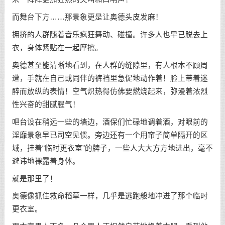
而舞台下方……那景象更是让奥德头皮发麻！
拥挤的人群随着音乐疯狂舞动、碰撞。许多人也早已脱去上
衣，身体紧贴在一起摩擦。
奥德甚至能清晰地看到，在人群的缝隙里，有人根本不顾周
遭，手就在自己或同伴的裤裆里急促地动作着！脸上带着迷
醉而放纵的表情！空气炽热得仿佛要燃烧起来，弥漫着浓烈
性兴奋的甜腻腥气！
吧台设在稍远一些的墙边，酒保们忙碌地调着酒，对眼前的
淫靡景象早已司空见惯。旁边还有一个用帘子简单隔开的区
域，挂着“临时更衣室”的牌子，一些人大大方方地进出，毫不
避讳地裸露着身体。
就是那里了！
奥德像抓住救命稻草一样，几乎是逃跑般地冲进了那个临时
更衣室。