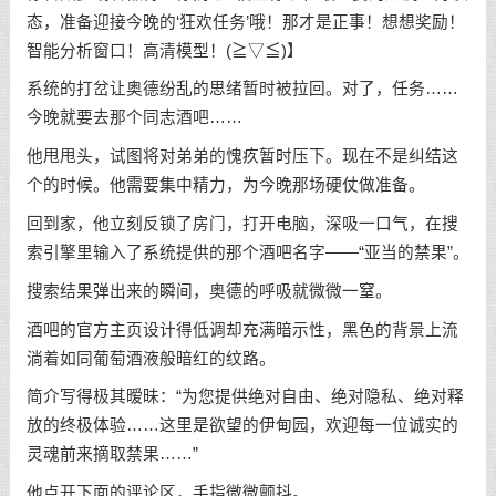
态，准备迎接今晚的‘狂欢任务’哦！那才是正事！想想奖励！
智能分析窗口！高清模型！(≧▽≦)】
系统的打岔让奥德纷乱的思绪暂时被拉回。对了，任务……
今晚就要去那个同志酒吧……
他甩甩头，试图将对弟弟的愧疚暂时压下。现在不是纠结这
个的时候。他需要集中精力，为今晚那场硬仗做准备。
回到家，他立刻反锁了房门，打开电脑，深吸一口气，在搜
索引擎里输入了系统提供的那个酒吧名字——“亚当的禁果”。
搜索结果弹出来的瞬间，奥德的呼吸就微微一窒。
酒吧的官方主页设计得低调却充满暗示性，黑色的背景上流
淌着如同葡萄酒液般暗红的纹路。
简介写得极其暧昧：“为您提供绝对自由、绝对隐私、绝对释
放的终极体验……这里是欲望的伊甸园，欢迎每一位诚实的
灵魂前来摘取禁果……”
他点开下面的评论区，手指微微颤抖。