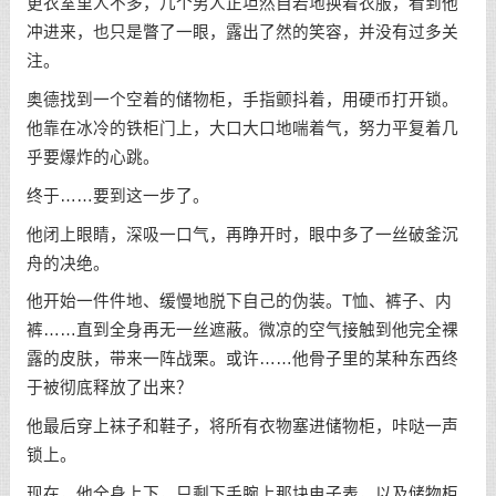
更衣室里人不多，几个男人正坦然自若地换着衣服，看到他
冲进来，也只是瞥了一眼，露出了然的笑容，并没有过多关
注。
奥德找到一个空着的储物柜，手指颤抖着，用硬币打开锁。
他靠在冰冷的铁柜门上，大口大口地喘着气，努力平复着几
乎要爆炸的心跳。
终于……要到这一步了。
他闭上眼睛，深吸一口气，再睁开时，眼中多了一丝破釜沉
舟的决绝。
他开始一件件地、缓慢地脱下自己的伪装。T恤、裤子、内
裤……直到全身再无一丝遮蔽。微凉的空气接触到他完全裸
露的皮肤，带来一阵战栗。或许……他骨子里的某种东西终
于被彻底释放了出来？
他最后穿上袜子和鞋子，将所有衣物塞进储物柜，咔哒一声
锁上。
现在，他全身上下，只剩下手腕上那块电子表，以及储物柜