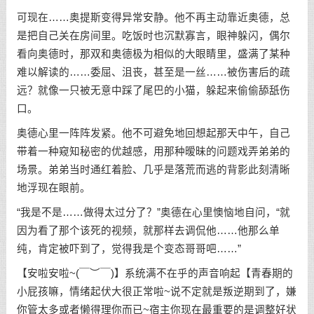
可现在……奥提斯变得异常安静。他不再主动靠近奥德，总
是把自己关在房间里。吃饭时也沉默寡言，眼神躲闪，偶尔
看向奥德时，那双和奥德极为相似的大眼睛里，盛满了某种
难以解读的……委屈、沮丧，甚至是一丝……被伤害后的疏
远？就像一只被无意中踩了尾巴的小猫，躲起来偷偷舔舐伤
口。
奥德心里一阵阵发紧。他不可避免地回想起那天中午，自己
带着一种窥知秘密的优越感，用那种暧昧的问题戏弄弟弟的
场景。弟弟当时通红着脸、几乎是落荒而逃的背影此刻清晰
地浮现在眼前。
“我是不是……做得太过分了？”奥德在心里懊恼地自问，“就
因为看了那个该死的视频，就那样去调侃他……他那么单
纯，肯定被吓到了，觉得我是个变态哥哥吧……”
【安啦安啦~(￣︶￣)】系统满不在乎的声音响起【青春期的
小屁孩嘛，情绪起伏大很正常啦~说不定就是叛逆期到了，嫌
你管太多或者懒得理你而已~宿主你现在最重要的是调整好状