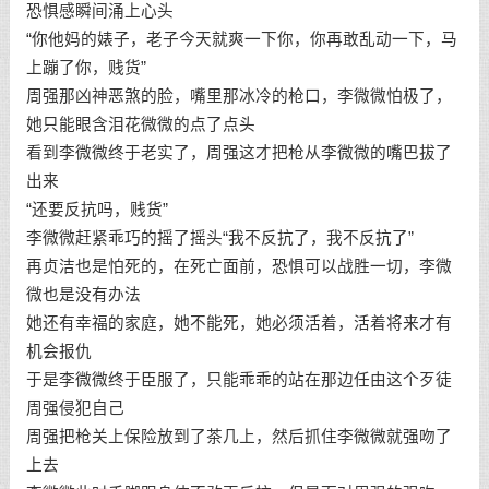
恐惧感瞬间涌上心头
“你他妈的婊子，老子今天就爽一下你，你再敢乱动一下，马
上蹦了你，贱货”
周强那凶神恶煞的脸，嘴里那冰冷的枪口，李微微怕极了，
她只能眼含泪花微微的点了点头
看到李微微终于老实了，周强这才把枪从李微微的嘴巴拔了
出来
“还要反抗吗，贱货”
李微微赶紧乖巧的摇了摇头“我不反抗了，我不反抗了”
再贞洁也是怕死的，在死亡面前，恐惧可以战胜一切，李微
微也是没有办法
她还有幸福的家庭，她不能死，她必须活着，活着将来才有
机会报仇
于是李微微终于臣服了，只能乖乖的站在那边任由这个歹徒
周强侵犯自己
周强把枪关上保险放到了茶几上，然后抓住李微微就强吻了
上去