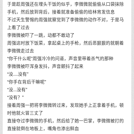
于是趁周强还在埋头干饭的似乎，李微微就偷偷从口袋抹除
手机，然后放到背后，接着就准备偷偷的给林宵发信息
不过天生警惕的周强就察觉到了李微微的动作不对，于是马
上看了过去
李微微被吓了一跳，动都不敢动了
周强这时放下饭菜，拿起桌上的手枪，然后恶狠狠的就朝着
李微微走过去
“你干什么呢”周强冷冷的问道，声音里带着杀气的那种
李微微被吓浑身发抖，声音颤抖了起来
“没....没有”
“你手在背后干嘛呢”
“没...没有”
“没有？”
接着周强一把将李微微转过来，发现她手上正拿着手机，顿
时他就火冒三丈了
直接夺过李微微的手机，然后给了她一巴掌，李微微被打的
直接就倒在地板上，嘴角也渗出鲜血