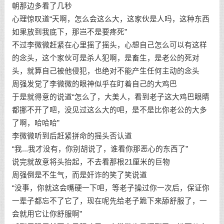
朝那边多看了几秒
心理惊叹道“天啊，怎么会这么大，这家伙是人吗，这种东西
如果放到我底下，那岂不是要疼死”
不过李微微赶紧在心里摇了摇头，心想自己怎么可以有这样
的念头，这个家伙可是杀人犯啊，是畜生，是老公的死对
头，就算自己被他侵犯，也绝对不能产生任何主动的念头
周强发觉了李微微的眼神似乎在盯着自己的大鸡巴
于是就得意的说道“怎么了，大美人，看到老子这大鸡巴眼睛
都挪不开了吧，没见过这么大的吧，是不是比你老公的大多
了啊，哈哈哈”
李微微听到后赶紧拼命的摇头否认道
“我...我才没有，你别胡说了，谁看你那恶心的东西了”
说完就故意将头抬起，不去看那根21厘米的巨物
周强倒是不生气，而是奸诈的笑了笑说道
“没事，你就这会嘴硬一下吧，等老子操过你一次后，保证你
一辈子都忘不了它了，现在呢先给老子跪下来舔舒服了，一
会就用它让你舒服啊”