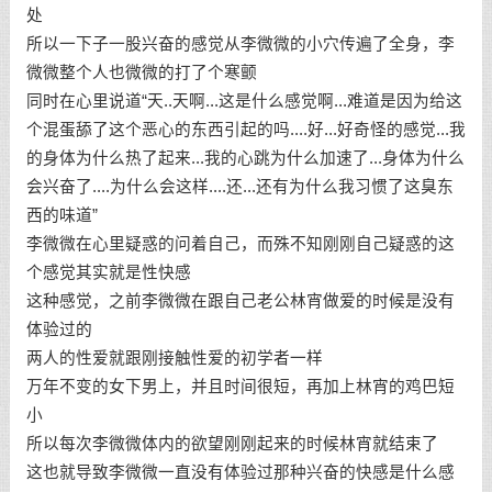
处
所以一下子一股兴奋的感觉从李微微的小穴传遍了全身，李
微微整个人也微微的打了个寒颤
同时在心里说道“天..天啊...这是什么感觉啊...难道是因为给这
个混蛋舔了这个恶心的东西引起的吗....好...好奇怪的感觉...我
的身体为什么热了起来...我的心跳为什么加速了...身体为什么
会兴奋了....为什么会这样....还...还有为什么我习惯了这臭东
西的味道”
李微微在心里疑惑的问着自己，而殊不知刚刚自己疑惑的这
个感觉其实就是性快感
这种感觉，之前李微微在跟自己老公林宵做爱的时候是没有
体验过的
两人的性爱就跟刚接触性爱的初学者一样
万年不变的女下男上，并且时间很短，再加上林宵的鸡巴短
小
所以每次李微微体内的欲望刚刚起来的时候林宵就结束了
这也就导致李微微一直没有体验过那种兴奋的快感是什么感