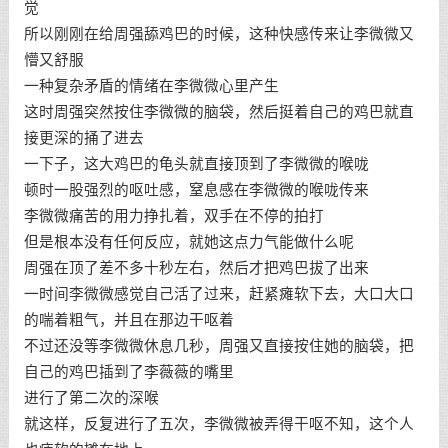
觉
所以刚刚在给周强舔鸡巴的时候，这种快感传来让李微微又
懵又舒服
一种复杂矛盾的情绪在李微微心里产生
这时周强突然按住李微微的脑袋，然后挺着自己的鸡巴就直
接更深的捅了进去
一下子，这大鸡巴的龟头就直接顶到了李微微的喉咙
顿时一股强烈的呕吐感，窒息感在李微微的喉咙传来
李微微痛苦的用力挣扎着，双手在不停的拍打
但是根本没有任何反应，就她这点力气能做什么呢
周强在顶了差不多十秒左右，然后才把鸡巴拔了出来
一时间李微微感觉自己活了过来，赶紧瘫软下去，大口大口
的喘着粗气，并且在那边干呕着
不过还没等李微微休息几秒，周强又直接按住她的脑袋，把
自己的鸡巴插到了李薇薇的嘴里
进行了第二次的深喉
就这样，反复进行了五次，李微微被弄得干呕不知，这个人