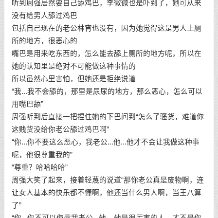
听到周强居然要自己舔鸡巴，李微微也是吓到了，她可从来
没有给男人舔过鸡巴
包括自己现在的老公林宵也没有，因为她觉得这是男人上厕
所的地方，很恶心的
嘴巴是用来吃东西的，怎么能去舔上厕所的地方呢，所以在
她的认知里是绝对不可能做这种事情的
所以虽然心里害怕，但她还是拒绝说道
“我...我不会舔的，那里是尿尿的地方，那么恶心，怎么可以
用嘴巴舔”
周强听到后直接一把捏住她的下巴问到“怎么了骚货，难道你
这贱货没给你老公舔过鸡巴啊”
“你...你不要这么恶心，我老公...他...他才不会让我做这种事
呢，他很尊重我的”
“尊重？哈哈哈哈”
周强大笑了起来，接着轻蔑的说道“那你老公真是废物啊，连
让女人基本的快乐都不懂啊，他还当什么男人啊，当王八算
了”
“你...你不可以侮辱我老公...他....他是很厉害的人，才不是你