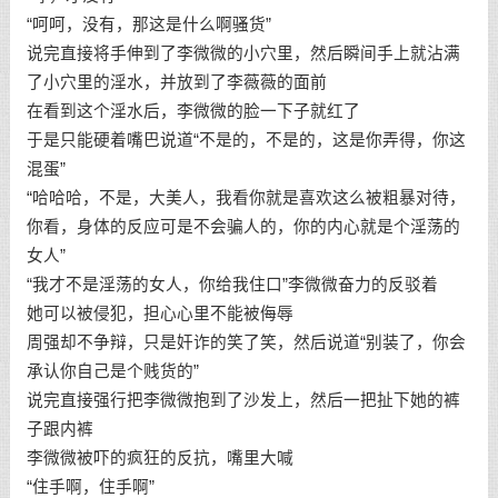
“呵呵，没有，那这是什么啊骚货”
说完直接将手伸到了李微微的小穴里，然后瞬间手上就沾满
了小穴里的淫水，并放到了李薇薇的面前
在看到这个淫水后，李微微的脸一下子就红了
于是只能硬着嘴巴说道“不是的，不是的，这是你弄得，你这
混蛋”
“哈哈哈，不是，大美人，我看你就是喜欢这么被粗暴对待，
你看，身体的反应可是不会骗人的，你的内心就是个淫荡的
女人”
“我才不是淫荡的女人，你给我住口”李微微奋力的反驳着
她可以被侵犯，担心心里不能被侮辱
周强却不争辩，只是奸诈的笑了笑，然后说道“别装了，你会
承认你自己是个贱货的”
说完直接强行把李微微抱到了沙发上，然后一把扯下她的裤
子跟内裤
李微微被吓的疯狂的反抗，嘴里大喊
“住手啊，住手啊”