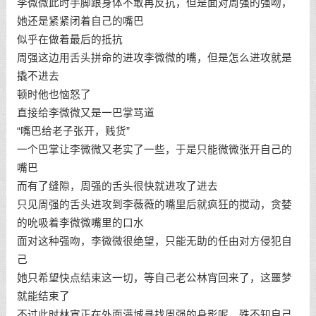
李微微此时手脚跟身体不敢再反抗，但是面对周强的强吻，
她还是紧紧闭着自己的嘴巴
似乎在做着最后的抵抗
周强这边用舌头拼命的进攻李微微的嘴，但是怎么进攻就是
撬不进去
顿时他也恼怒了
直接给李微微又是一巴掌骂道
“嘴巴给老子张开，贱货”
一个巴掌让李微微又老实了一些，于是只能微微张开自己的
嘴巴
而有了缝隙，周强的舌头很快就进攻了进去
只见周强的舌头进攻到李薇薇的嘴里后就疯狂的搅动，贪婪
的吮吸着李微微嘴里的口水
面对这种强吻，李微微很绝望，只能无助的任由对方侵犯自
己
她只希望快点结束这一切，等自己老公林宵回来了，这噩梦
就能结束了
不过此时林宵正在外面满城寻找周强的身影呢，殊不知自己