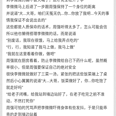
李微微马上后退了一步跟周强保持了一个身位的距离
并说道“大...大哥，咱们无冤无仇...你...你放了我吧...今天的事
情我保证不会说出去的”
这些都是人质保命的话术，周强听得太多了，怎么可能会信
所以他也懒得搭理李微微的话，而是说道
“别废话，我现在很饿，马上给我弄点吃的”
“行，行，我知道了我马上做，我马上做”
“我就在这里看着你做，做吧”
周强就在厨房看着，防止李微微给自己下药什么呢，虽然概
率很小，但是周强要保证自己的绝对安全
很快李微微就做好了三菜一汤，紧张的把这些饭菜端上了桌
然后小心翼翼的说道“大...大哥，饭菜做好了，你...你吃饱了
就走好吗”
“给老子闭嘴，给我站到墙边站好了，在老子吃完之前不准
动，不然打死你”
周强可怕的咒骂声把李微微吓得身体有些发抖，于是只能乖
乖的走到墙边站着