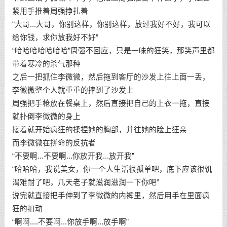
紧用手推着周强挣扎着
“大哥...大哥，你别这样，你别这样，放过我好不好，我可以
给你钱，求你放我好不好”
“哈哈哈哈哈哈哈”周强不回应，只是一味的狂笑，那笑声里都
带着寒冷的杀气那种
之后一把抓住李微微，然后拖到客厅的沙发上往上面一丢，
李微微整个人就重重的摔到了沙发上
周强把手枪放在餐桌上，然后直接把自己的上衣一拖，直接
就扑倒李微微的身上
接着就开始疯狂的揉捏她的胸部，并往她的脸上狂亲
而李微微在拼命的反抗者
“不要啊...不要啊...你放开我...放开我”
“哈哈哈，我说美女，你一个人生活很孤单吧，底下应该很饥
渴难耐了吧，几天老子就滋润滋润一下你吧”
说完就直接把手伸到了李微微的内裤里，然后用手在里面疯
狂的扣动
“啊啊....不要啊...你放手啊...放手啊”