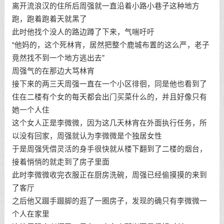
离开流浪汉的住所后周强就一直沿着小路小巷子这种地方
跑，跑着跑着天就黑了
此时他找个没人的路边蹲了下来，气喘吁吁
“他妈的，这个死林宵，居然把整个鹿城布置的这么严，老子
竟然找不到一个地方逃出去”
周强气的在那边大骂林宵
接下来的两三天周强一直在一个小区徘徊，同是他也看到了
住在二楼有个女的每天都会出门买菜什么的，并且好像只有
她一个人住
这个女人正是李微微，因为这几天林宵在外面执行任务，所
以没有回家，周强就认为李微微是个独居女性
于是周强凭借灵活的身手很快就从楼下翻到了二楼的烟台，
接着悄悄的就走到了房子里面
此时李微微收完衣服正在厨房洗碗，周强已经偷摸摸的来到
了客厅
之后他又蹑手蹑脚的逛了一圈房子，发现的确只有李微微一
个人在家里