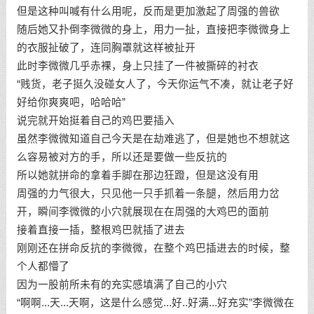
但是这种叫喊有什么用呢，反而是更加激起了周强的兽欲
随后她又扑倒李微微的身上，用力一扯，直接把李微微身上
的衣服扯破了，连同胸罩就这样被扯开
此时李微微几乎赤裸，身上只挂了一件被撕碎的衬衣
“贱货，老子挺久没碰女人了，今天你运气不凑，就让老子好
好给你爽爽吧，哈哈哈”
说完就开始挺着自己的鸡巴要插入
虽然李微微知道自己今天是在劫难逃了，但是她也不想就这
么容易被对方的手，所以还是要做一些反抗的
所以她就拼命的拿着手脚在那边狂蹬，但是这没有用
周强的力气很大，只见他一只手抓着一条腿，然后用力岔
开，瞬间李微微的小穴就展现在在周强的大鸡巴的面前
接着直接一插，整根鸡巴就插了进去
刚刚还在拼命反抗的李微微，在整个鸡巴插进去的时候，整
个人都懵了
因为一股前所未有的充实感填满了自己的小穴
“啊啊...天...天啊，这是什么感觉...好..好满...好充实”李微微在