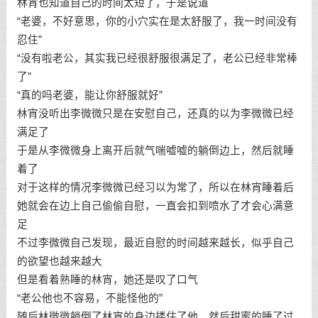
林宵也知道自己的时间太短了，于是说道
“老婆，不好意思，你的小穴实在是太舒服了，我一时间没有
忍住”
“没有啦老公，其实我已经很舒服很满足了，老公已经非常棒
了”
“真的吗老婆，能让你舒服就好”
林宵没听出李微微只是在安慰自己，还真的以为李微微已经
满足了
于是从李微微身上离开后就气喘嘘嘘的躺倒边上，然后就睡
着了
对于这样的情况李微微已经习以为常了，所以在林宵睡着后
她就会在边上自己偷偷自慰，一直会扣到喷水了才会心满意
足
不过李微微自己发现，最近自慰的时间越来越长，似乎自己
的欲望也越来越大
但是看着熟睡的林宵，她还是叹了口气
“老公他也不容易，不能怪他的”
随后林微微躺倒了林宵的身边搂住了他，然后甜蜜的睡了过