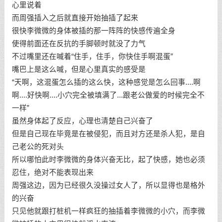
心里说着
而周强插入之后就直接开始抽插了起来
很快李微微的身体被插的那一阵阵的快感传遍全身
使得前面还在反抗的手脚顿时就没了力气
不过嘴里还在喊着“住手，住手，你快住手啊混蛋”
嘴巴上是这么喊，但是心里真实的感受是
“天啊，这混蛋怎么插的这么快，这种感觉是怎么回事....啊
啊....好快啊....小穴完全被填满了...跟老公做爱的时候完全不
一样”
虽然身体起了反应，心理也清楚自己兴奋了
但是自己现在毕竟是在被侵犯，而且对方还是杀人犯，是自
己老公的死对头
所以哪怕此时李微微的身体兴奋无比，起了快感，她也必须
忍住，绝对不能表现出来
周强这边，因为已经很久没操过女人了，所以显得也是格外
的兴奋
只见他就跟打桩机一样疯狂的抽插着李微微的小穴，而李微