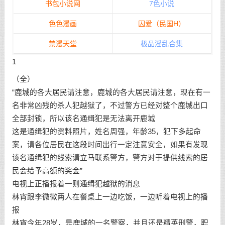
书包小说网
7色小说
色色漫画
囚爱（民国H）
禁漫天堂
极品淫乱合集
1
（全）
“鹿城的各大居民请注意，鹿城的各大居民请注意，现在有一
名非常凶残的杀人犯越狱了，不过警方已经对整个鹿城出口
全部封锁，所以该名通缉犯是无法离开鹿城
这是通缉犯的资料照片，姓名周强，年龄35，犯下多起命
案，请各位居民在这段时间出行一定注意安全，如果有发现
该名通缉犯的线索请立马联系警方，警方对于提供线索的居
民会给予高额的奖金”
电视上正播报着一则通缉犯越狱的消息
林宵跟李微微两人在餐桌上一边吃饭，一边听着电视上的播
报
林宵今年28岁，是鹿城的一名警察，并且还是精英刑警，职