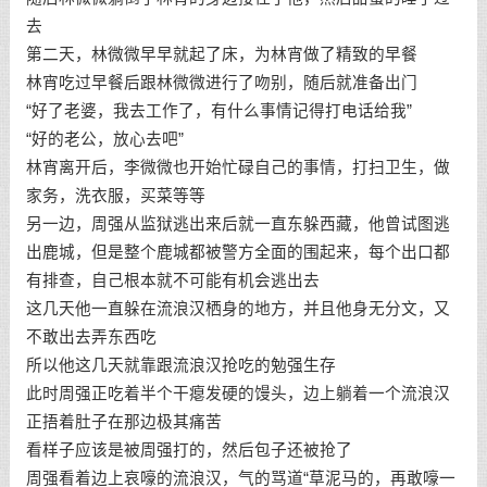
去
第二天，林微微早早就起了床，为林宵做了精致的早餐
林宵吃过早餐后跟林微微进行了吻别，随后就准备出门
“好了老婆，我去工作了，有什么事情记得打电话给我”
“好的老公，放心去吧”
林宵离开后，李微微也开始忙碌自己的事情，打扫卫生，做
家务，洗衣服，买菜等等
另一边，周强从监狱逃出来后就一直东躲西藏，他曾试图逃
出鹿城，但是整个鹿城都被警方全面的围起来，每个出口都
有排查，自己根本就不可能有机会逃出去
这几天他一直躲在流浪汉栖身的地方，并且他身无分文，又
不敢出去弄东西吃
所以他这几天就靠跟流浪汉抢吃的勉强生存
此时周强正吃着半个干瘪发硬的馒头，边上躺着一个流浪汉
正捂着肚子在那边极其痛苦
看样子应该是被周强打的，然后包子还被抢了
周强看着边上哀嚎的流浪汉，气的骂道“草泥马的，再敢嚎一