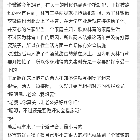
李微微今年24岁，在大一的时候遇到两个抢劫犯，正好被路
过的林宵看到，林宵三拳两脚就把抢劫犯制服，救了林微微
李微微也因此爱上了林宵，在大学毕业后就直接嫁给了他，
并安心的在家里当一个家庭主妇，照顾林宵的家庭生活
不过因为林宵工作的原因，所以两人结婚这两年并没有打算
要孩子，所以在性生活方面一直都做有安全措施
吃过饭后两人洗了个澡就甜蜜的躺在床上，因为明天林宵就
要开始忙了，所以今晚难得的夫妻时光是一定要好好享受一
下的
于是躺在床上抱着的两人不知不觉就互相吻了起来
很快，两人一边接吻，一边就开始互相把对方的衣服脱光
“嗯嗯嗯...老公...我想要”
“老婆...你真美...让老公好好疼你吧”
“嗯嗯，不过还是要做好安全措施哦”
“好”
随后就拿来了一个避孕套，最小号的
林宵戴好后摸了摸自己那不是很大的鸡巴就插到了李微微的