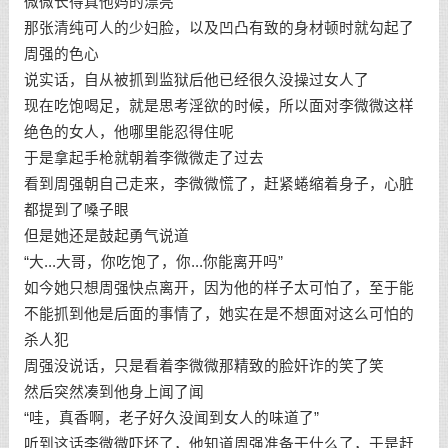
微微长得真他妈的漂亮
那张清纯可人的少妇脸，以及凹凸有致的身材顿时就勾起了
周强的色心
说实话，自从被抓到监狱后他已经很久没操过女人了
现在吃饱喝足，就是思考淫欲的时候，所以面对李微微这样
绝色的女人，他哪里能忍得住呢
于是拿起手枪就朝着李微微走了过去
看到周强朝自己走来，李微微慌了，赶紧蜷缩着身子，心脏
都提到了嗓子眼
但是她还是鼓起勇气说道
“大...大哥，你吃饱了，你...你能离开吗”
如今她只想周强快点离开，因为他的样子太可怕了，至于能
不能抓到他是后面的事情了，她实在是不想面对这么可怕的
杀人犯
周强没说话，只是看着李微微那精致的脸奸诈的笑了笑
然后突然凑到他身上闻了闻
“哇，真香啊，老子好久没闻到女人的味道了”
听到这话李微微吓坏了，他知道周强准备干什么了，于是赶