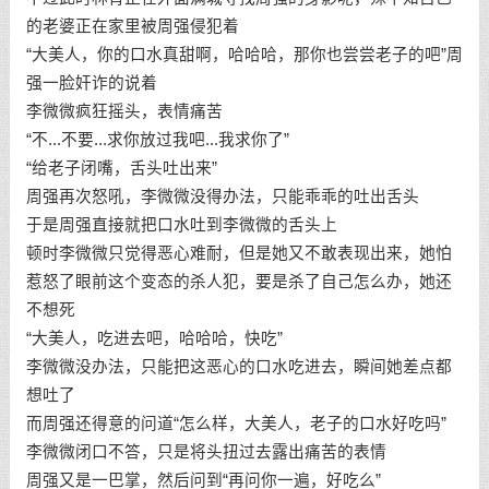
的老婆正在家里被周强侵犯着
“大美人，你的口水真甜啊，哈哈哈，那你也尝尝老子的吧”周
强一脸奸诈的说着
李微微疯狂摇头，表情痛苦
“不...不要...求你放过我吧...我求你了”
“给老子闭嘴，舌头吐出来”
周强再次怒吼，李微微没得办法，只能乖乖的吐出舌头
于是周强直接就把口水吐到李微微的舌头上
顿时李微微只觉得恶心难耐，但是她又不敢表现出来，她怕
惹怒了眼前这个变态的杀人犯，要是杀了自己怎么办，她还
不想死
“大美人，吃进去吧，哈哈哈，快吃”
李微微没办法，只能把这恶心的口水吃进去，瞬间她差点都
想吐了
而周强还得意的问道“怎么样，大美人，老子的口水好吃吗”
李微微闭口不答，只是将头扭过去露出痛苦的表情
周强又是一巴掌，然后问到“再问你一遍，好吃么”