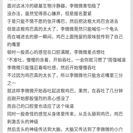
面对这冰冷的碳基生物冷静器，李微微害怕极了
没办法，虽然觉得恶心嫌弃，但是报名要紧
于是只能不情不愿的张开嘴巴，然后把这根大鸡巴含进去
但是这根鸡巴真的太大了，李微微竟然只能喊住一个龟头
而在喊进去的那一瞬间，鸡巴上面残留的尿味就传到了自己
的嘴里
顿时一股恶心的感觉在口腔满眼，李微微差点想吐
“不准吐，慢慢的含着，开始吞吐，一会你就习惯了”周强喊道
李微微只能强忍着呕吐感，然后开始慢慢吞吐
不过因为鸡巴真的太长了，所以李微微也只能含近嘴里三分
之一
就这样李微微开始吞吐起这根鸡巴，果然，在吞吐了几分钟
后刚开始那股强烈的恶心感没了
而自己的口腔里也适应了这个味道
同时一股奇怪的感觉从身体里传来，从舌头舔到鸡巴，鸡巴
刺激舌头的神级
然后舌头的神级传达到大脑，大脑又传达到了李微微的小穴