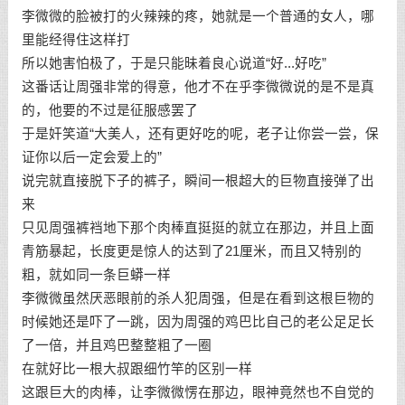
李微微的脸被打的火辣辣的疼，她就是一个普通的女人，哪
里能经得住这样打
所以她害怕极了，于是只能昧着良心说道“好...好吃”
这番话让周强非常的得意，他才不在乎李微微说的是不是真
的，他要的不过是征服感罢了
于是奸笑道“大美人，还有更好吃的呢，老子让你尝一尝，保
证你以后一定会爱上的”
说完就直接脱下子的裤子，瞬间一根超大的巨物直接弹了出
来
只见周强裤裆地下那个肉棒直挺挺的就立在那边，并且上面
青筋暴起，长度更是惊人的达到了21厘米，而且又特别的
粗，就如同一条巨蟒一样
李微微虽然厌恶眼前的杀人犯周强，但是在看到这根巨物的
时候她还是吓了一跳，因为周强的鸡巴比自己的老公足足长
了一倍，并且鸡巴整整粗了一圈
在就好比一根大叔跟细竹竿的区别一样
这跟巨大的肉棒，让李微微愣在那边，眼神竟然也不自觉的