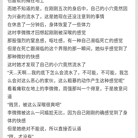
也疲软的摊在地上
而她不知道的是，在刚刚五次的身后中，自己的小穴竟然因
为兴奋的流水了，这是她现在还没注意到的事情
在休息了一分钟后，身体恢复了一些体力
这时李微微才回想起刚刚被深喉的感觉
那股强烈的窒息感，呕吐感，有一种自己濒临死亡的感觉
但是在死亡跟濒临的这个界限的那一瞬间，她似乎感觉到了
那种微妙的快感
这时她才发现了自己的小穴竟然流水了
“天...天啊....我的底下怎么会流水了，不可能，不可能，我怎
么会对这么恶心的家伙，这么粗暴的动作产生这种感觉呢”
看着瘫软在地上的李微微，周强那叫一个得意，于是故意问
道
“贱货，被这么深喉很爽吧”
李微微被这么一问尴尬无比，因为自己刚刚的确感觉到了身
体的快感
但是她绝对不能说，所以直接否认道
“哼，才没有”