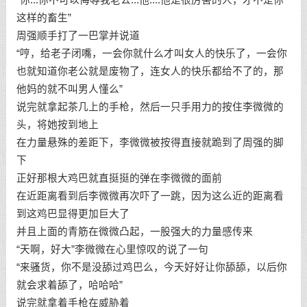
这样的畜生”
周强顺手打了一巴掌并说道
“哼，给老子闭嘴，一会你就什么才叫女人的快乐了，一会你
也就知道你老公就是废物了，连女人的快乐都给不了的，那
他妈的就不叫男人懂么”
说完就拿起茶几上的手枪，然后一只手用力的按住李微微的
头，将她按到地上
在力量悬殊的差距下，李微微被按得直接就跪到了周强的脚
下
正好那根大鸡巴就直挺挺的弹在李微微的面前
在近距离看到后李微微再次吓了一跳，因为这么近的距离看
到这鸡巴显得更加巨大了
并且上面的青筋在微微凸起，一股强大的力量感传来
“天啊，好大”李微微在心里惊叹的说了一句
“来骚货，你不是没舔过鸡巴么，今天好好让你舔舔，以后你
就会求着舔了，哈哈哈”
说完就拿着手枪在威胁着