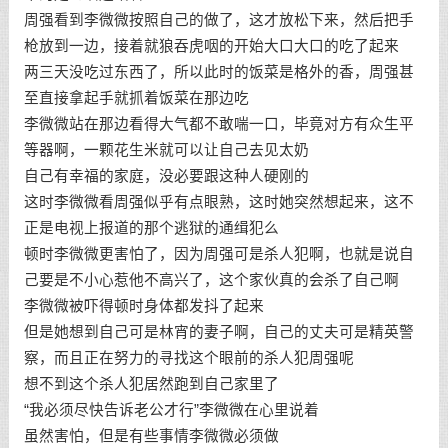
周强看到李微微按照自己的做了，这才放松下来，然后把手
枪放到一边，接着就狼吞虎咽的开始大口大口的吃了起来
两三天没吃过东西了，所以此时的饭菜是格外的香，周强甚
至直接拿起手就抓着饭菜在那边吃
李微微站在那边看得大气都不敢喘一口，毕竟对方有众生平
等器啊，一颗花生米就可以让自己去见太奶
自己有幸福的家庭，没必要跟这种人硬刚的
这时李微微看周强似乎有点眼熟，这时她突然想起来，这不
正是电视上报道的那个逃狱的通缉犯么
顿时李微微更害怕了，因为周强可是杀人犯啊，也就是说自
己要是不小心惹他不高兴了，这个家伙真的会杀了自己啊
李微微被吓得顿时身体都发抖了起来
但是她想到自己可是林宵的妻子啊，自己的丈夫可是精英警
察，而且正在努力的寻找这个眼前的杀人犯周强呢
想不到这个杀人犯居然跑到自己家里了
“我必须尽快告诉老公才行”李微微在心里说着
虽然害怕，但是有些事情李微微必须做