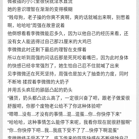
微被插的小穴里很快就淫水直流
她的意识理智在渐渐的变得模糊
“贱母狗，老子操的你爽不爽啊，爽的话就喊出来啊，别憋着
啊，哈哈哈”周强在故意说着
他倒想看看李微微能忍多久，因为以他自己的经历来看，还
没有女人能逃得过自己那21厘米的大鸡巴
李微微此时还剩下最后的理智在支撑着
所以在听到周强的问话后那是死死咬着嘴巴，因为此时身体
的快感已经非常强烈了，她生怕自己忍不住就喊了出来
见李微微还在死死坚持，周强也是加大了抽查的力度，同时
不断地 揉捏着李微微的大奶子
并用舌头疯狂的舔舐凸起的奶头
“骚货，奶头都凸这么高了，一定很兴奋了吧，跟老子做爱很
舒服吧，你那个废物老公给不了你这种体验吧”
“嗯嗯...没有...才没有的事情...混...混蛋...你...你快停下来”
“哈哈哈，这种事情怎么能停下来呢，我看你现在就很舒服啊”
“你...你快停下吧...我...我底下受不了了...快停下啊混蛋”
李微微终于受不了了，底下传来的阵阵快感在不断侵蚀自己