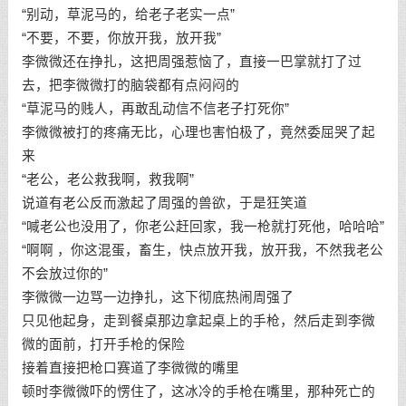
“别动，草泥马的，给老子老实一点”
“不要，不要，你放开我，放开我”
李微微还在挣扎，这把周强惹恼了，直接一巴掌就打了过
去，把李微微打的脑袋都有点闷闷的
“草泥马的贱人，再敢乱动信不信老子打死你”
李微微被打的疼痛无比，心理也害怕极了，竟然委屈哭了起
来
“老公，老公救我啊，救我啊”
说道有老公反而激起了周强的兽欲，于是狂笑道
“喊老公也没用了，你老公赶回家，我一枪就打死他，哈哈哈”
“啊啊 ，你这混蛋，畜生，快点放开我，放开我，不然我老公
不会放过你的”
李微微一边骂一边挣扎，这下彻底热闹周强了
只见他起身，走到餐桌那边拿起桌上的手枪，然后走到李微
微的面前，打开手枪的保险
接着直接把枪口赛道了李微微的嘴里
顿时李微微吓的愣住了，这冰冷的手枪在嘴里，那种死亡的