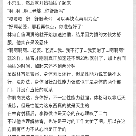
小穴里，然后就开始抽插了起来
“啊..啊...啊...老婆...你舒服吗”
“嗯嗯嗯...舒...舒服老公...可以再快点再用力点”
“好啊老婆，那我再快点，你准备好了”
林宵自信满满的就开始加速抽插，结果因为插的太快太舒
服，他实在是没忍住
“啊啊啊啊....老婆...老婆...我...我不行了...我要射了...啊啊啊”
就这样，林宵才刚刚真正加速还不到20秒就射了，加上前面
抽插的时间，加起来还不到两分钟
虽然林宵是警察，身体素质还行，但是性能力说实话不太
行，没办法，身体强壮跟性能力强这似乎是身体的两个部
门，并没有直接的联系
你肌肉发达，身体好，不一定性能力就强，体格可以靠后天
锻炼，但是性能力这东西真的就是天生的
在林宵射精后，李微微也是无奈的在心理叹了口气
不过他也理解林宵，也许是平时的工作太忙了吧，所以在这
方面有些力不从心也是正常的