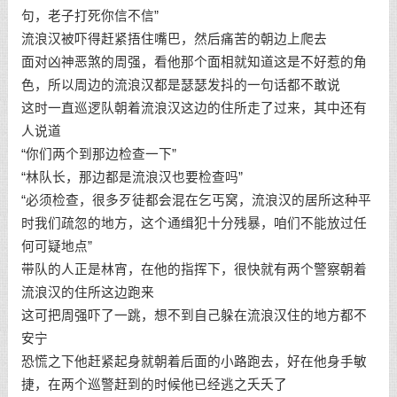
句，老子打死你信不信”
流浪汉被吓得赶紧捂住嘴巴，然后痛苦的朝边上爬去
面对凶神恶煞的周强，看他那个面相就知道这是不好惹的角
色，所以周边的流浪汉都是瑟瑟发抖的一句话都不敢说
这时一直巡逻队朝着流浪汉这边的住所走了过来，其中还有
人说道
“你们两个到那边检查一下”
“林队长，那边都是流浪汉也要检查吗”
“必须检查，很多歹徒都会混在乞丐窝，流浪汉的居所这种平
时我们疏忽的地方，这个通缉犯十分残暴，咱们不能放过任
何可疑地点”
带队的人正是林宵，在他的指挥下，很快就有两个警察朝着
流浪汉的住所这边跑来
这可把周强吓了一跳，想不到自己躲在流浪汉住的地方都不
安宁
恐慌之下他赶紧起身就朝着后面的小路跑去，好在他身手敏
捷，在两个巡警赶到的时候他已经逃之夭夭了