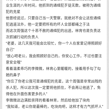
业生涯的八年时间，他抓到的通缉犯歹徒无数，被称为通缉
犯的克星
他曾经说过，只要自己当一天警察，就绝对不会让这些通缉
犯逍遥法外，他一定要把所有的坏人全部都绳之于法
而这次周强这个十恶不赦的通缉犯的出逃，林宵也是负责这
次抓捕行动的负责人
“老婆，这几天我可能会比较忙，你一个人在家里记得照顾好
自己”
“放心吧老公，我会照顾好自己的，你安心工作，不过也要注
意安全哦”
看着温柔乖巧的李微微，林宵心里暖暖的，接着用手勾了勾
她的鼻子
“你忘了你老公我可是通缉犯的克星，这个周强是非常凶残的
杀人犯，所以这次我一定要将他抓住，不会再让他逃了，免
得他在外面伤害更多的人”
李微微这边满脸崇拜的看着林宵，然后给他加了块肉
“我知道，老公你是最棒的，吃块肉吧，这样才有力气抓坏人”