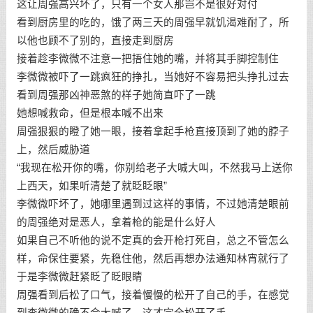
这让周强高兴坏了，只有一个女人那岂不是很好对付
看到厨房里的吃的，饿了两三天的周强早就饥渴难耐了，所
以他也顾不了别的，直接走到厨房
接着趁李微微不注意一把捂住她的嘴，并将其手脚控制住
李微微被吓了一跳疯狂的挣扎，当她好不容易把头挣扎过去
看到周强那凶神恶煞的样子她简直吓了一跳
她想喊救命，但是根本喊不出来
周强狠狠的瞪了她一眼，接着拿起手枪直接顶到了她的脖子
上，然后威胁道
“我现在松开你的嘴，你别给老子大喊大叫，不然我马上送你
上西天，如果听清楚了就眨眨眼”
李微微吓坏了，她哪里遇到过这样的事情，不过她清楚眼前
的周强绝对是恶人，拿着枪的能是什么好人
如果自己不听他的说不定真的会开枪打死自，总之不管怎么
样，命保住要紧，先稳住他，然后再想办法通知林宵就行了
于是李微微赶紧眨了眨眼睛
周强看到后松了口气，接着慢慢的松开了自己的手，在感觉
到李微微的确不会大喊了，这才完全松开了手