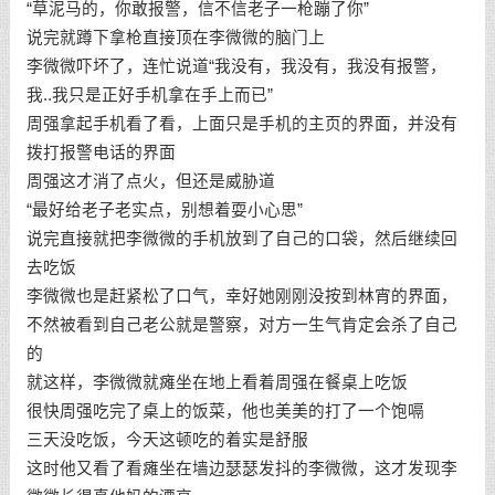
“草泥马的，你敢报警，信不信老子一枪蹦了你”
说完就蹲下拿枪直接顶在李微微的脑门上
李微微吓坏了，连忙说道“我没有，我没有，我没有报警，
我..我只是正好手机拿在手上而已”
周强拿起手机看了看，上面只是手机的主页的界面，并没有
拨打报警电话的界面
周强这才消了点火，但还是威胁道
“最好给老子老实点，别想着耍小心思”
说完直接就把李微微的手机放到了自己的口袋，然后继续回
去吃饭
李微微也是赶紧松了口气，幸好她刚刚没按到林宵的界面，
不然被看到自己老公就是警察，对方一生气肯定会杀了自己
的
就这样，李微微就瘫坐在地上看着周强在餐桌上吃饭
很快周强吃完了桌上的饭菜，他也美美的打了一个饱嗝
三天没吃饭，今天这顿吃的着实是舒服
这时他又看了看瘫坐在墙边瑟瑟发抖的李微微，这才发现李