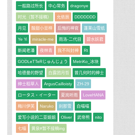
一般路过所长
中心常务
dragonye
时光（暂不接稿）
允依辰
DDDDDDD
月见
酸甜小豆梓
后悔的神官
蓬莱山雪纸
激
Ye Yi
miracle-me
雨洛-二代目
碧水妖君
新闻老潘
夜林青
我不叫封神
Rt
GODLeTTeRじゅんじょう
MetriKo_冰块
哈德曼的野望
白露团月哲
曾几何时的绅士
不
绅士稻草人
ArgusCailloisty
ZH-29
ロータス・イーター
夏岚听雨
LoveHANA
梅川伊芙
Naruko
刹那雪
白喵喵
桶
爱写小说的二亚姐姐
Oliver
武帝熊
nito
七喵
黄泉#暂不接稿ing