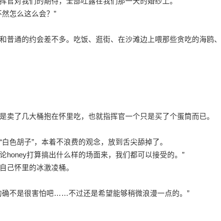
挥官对我们的期待，全部吐露在我们那一天的婚纱上。”
然怎么这么会？”
和普通的约会差不多。吃饭、逛街、在沙滩边上喂那些贪吃的海鸥
是卖了几大桶抱在怀里吃，也就指挥官一个只是买了个蛋筒而已。
“白色胡子”，本着不浪费的观念，放到舌尖舔掉了。
论honey打算搞出什么样的场面来，我们都可以接受的。”
自己怀里的冰激凌桶。
的确不是很害怕吧……不过还是希望能够稍微浪漫一点的。”