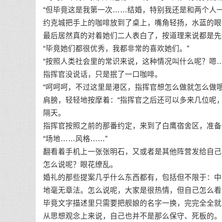
“但毕竟这是我第一次……结婚，特别我还是和两个人
约克城把手上的咖啡放到了桌上，嘴角轻扬，水蓝的眼
最后居然真的对着她们二人表白了，按道理来说都是先
“毕竟她们都很优秀，我都非常的喜欢她们。”
“按照人类社会里的常识来说，这种情况叫什么呢？嗯…
指挥官没说话，只是抿了一口咖啡。
“呵呵呵，不过这里是港区，指挥官想怎么做就怎么做
肩膀，轻轻地按摩着：“指挥官之后还可以多来几位呢
隔天。
指挥官按照之前的那番约定，来到了白鹰宿舍区，准备
“场地……风格……”
翻看着手机上一张张明石，又或者是其他阵营发给自己
怎么说呢？眼花缭乱。
婚礼的那些提案几乎什么东西都有，包括但不限于：中
地毫无章法。怎么说呢，大家是很热情，但自己怎么看
毕竟文字描述里只需要把舰娘的名字一换，完完全全就
从思想观念上来说，自己也并不是那么保守、死板的。