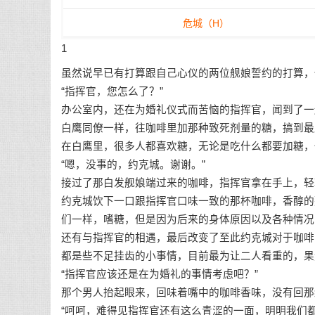
危城（H）
1
虽然说早已有打算跟自己心仪的两位舰娘誓约的打算，
“指挥官，您怎么了？”
办公室内，还在为婚礼仪式而苦恼的指挥官，闻到了一
白鹰同僚一样，往咖啡里加那种致死剂量的糖，搞到最
在白鹰里，很多人都喜欢糖，无论是吃什么都要加糖，
“嗯，没事的，约克城。谢谢。”
接过了那白发舰娘端过来的咖啡，指挥官拿在手上，轻
约克城饮下一口跟指挥官口味一致的那杯咖啡，香醇的
们一样，嗜糖，但是因为后来的身体原因以及各种情况
还有与指挥官的相遇，最后改变了至此约克城对于咖啡
都是些不足挂齿的小事情，目前最为让二人看重的，果
“指挥官应该还是在为婚礼的事情考虑吧？”
那个男人抬起眼来，回味着嘴中的咖啡香味，没有回那
“呵呵，难得见指挥官还有这么青涩的一面，明明我们