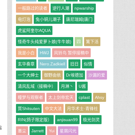
一般路过的读者
逆行人潮
npwarship
电灯泡
兔小铜儿潮子
唐尼瑞姆|唐门
虎鲨阿奎尔AQUA
怪奇牛头纯爱萝卜娘(牛牛娘)
四
篱下活
我是小白
HWJ
风铃鸟 暂停接稿中
玄华奏章
Nero.Zadkiell
旧日
似情
一个大绅士
御野由依
Dr埃德加
沙漏的爱
清风乱域（接稿中）
月淋丶
U酱
瞳梦与观察者
太上剑帝宏天
cplast
Ahsy
質Shitsuten
中文大法
月华术士·青锋社
RIN(鸽子限定版）
anjisuan99
极光剑灵
指
墨尘
Jarrett
Yui
星屑闪光