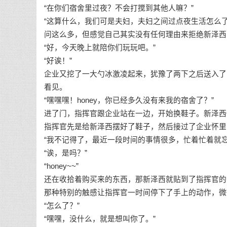
“在你们宿舍里过夜？不会打搅到其他人嘛？”
“这算什么，我们可是夫妇，夫妇之间过点夜生活怎么
问这么多，但感觉自己其实没有任何理由来拒绝新泽西
“好，今天晚上就陪你们玩玩吧。”
“好诶！”
企业又挖了一大勺冰激凌起来，犹豫了两下之后送入了
看见。
“嘿嘿嘿！honey，你已经多久没有来我的宿舍了？”
进了门，指挥官跟企业站在一边，开始换鞋子。新泽西
指挥官先是给新泽西摆好了鞋子，然后接过了企业怀里
“我不记得了，最近一段时间的事情很多，忙着忙着就忘
“诶，是吗？”
“honey~~”
还在收拾着购买来的东西，那新泽西就贴到了指挥官的
那种特别的触感让指挥官一时间停下了手上的动作，微
“怎么了？”
“嘿嘿，没什么，就是想叫你了。”