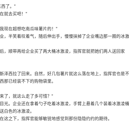
西了。”
现在就去买吧！”
得我现在超想吃南瓜味薯片的！”
业，半笑着叹着气，随后伸出手，慢慢抹掉了企业嘴边那一圈的冰
后，顺带再给企业买了两大桶冰激凌，指挥官就把她们两人送回家
新泽西拉了回来。自然，好几包薯片就这么落在地上，指挥官也是
西那已经装不下的购物袋里。
都来了，就这么走了多可惜？”
目光。企业还在拿着勺子吃着冰激凌，手臂上悬着几个装着冰激凌
送白色的冰激凌。
在这之下，指挥官能够敏锐地感觉到那份隐隐约约的期待。