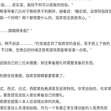
一起……老实说，我找不到可以借鉴的经验。”
眸里带着几分对于眼前男子的期待，接着说：“确实呢，没想到指挥
挑一个的吧？两个都想要什么的，指挥官还真是贪心。”
……脚踏两条船？”
哦，倒不如说…………”约克城走到了指挥官的身后，双手搭上了他的
，不过嘛，您表白的时候还是希望场景能够浪漫一点呢。”
迎接自己的二位未婚妻，前往筹备婚礼所需要准备的东西。
的那些效果图，指挥官眼睛都要看累了。
式、西式、日式、西欧黑色格调甚至说哥特风。非常自由的，也非
，都是感觉这些人是在筹备自己的婚礼。
是那些提案人本人应该搞出来的风格。
港区里这么多漂亮姑娘，作为一个有着正常生理功能的人类男性而