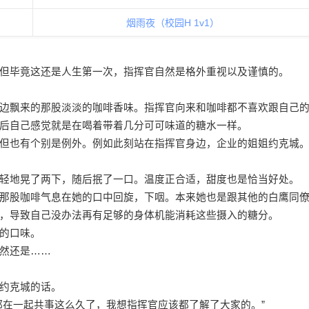
烟雨夜（校园H 1v1）
但毕竟这还是人生第一次，指挥官自然是格外重视以及谨慎的。
边飘来的那股淡淡的咖啡香味。指挥官向来和咖啡都不喜欢跟自己
后自己感觉就是在喝着带着几分可可味道的糖水一样。
但也有个别是例外。例如此刻站在指挥官身边，企业的姐姐约克城
轻地晃了两下，随后抿了一口。温度正合适，甜度也是恰当好处。
那股咖啡气息在她的口中回旋，下咽。本来她也是跟其他的白鹰同
，导致自己没办法再有足够的身体机能消耗这些摄入的糖分。
的口味。
然还是……
约克城的话。
都在一起共事这么久了，我想指挥官应该都了解了大家的。”