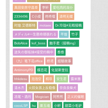
真田安房守昌幸
李轩
爱吃肉的龙仆
2334496
C小皮
咚咚噹
清明无蝶
时煌.艾德斯特
motaee
Dr.玲珑#无暇接稿
メディル#一生懸命頑張れる
芊煌
竹子
下
BobAlice
kof_boss
触手君（接稿ing）
迷失の御坂妹#接受约稿中
叁叁
就
（九）笔下花office
桥鸢
經驗故事
AntimonyPD
蝶恋花
化鼠斯奎拉
hhkdesu
泡泡空
桐菲
安生君
露米雅
清水杰
火控女孩上反稳像
奈良良柴犬
凉尾丶酒月
Mogician
阿熊熊
正义的催眠
cocoLSP
hu
墨玉魂
小轩
甜菜小毛驴