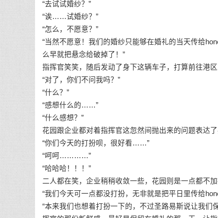
“去试试婚纱？”
“诶……试婚纱？”
“怎么，不愿意？”
“当然不愿意！我们的婚纱只能够在婚礼的当天传给hon
么早就把悬念给破掉了！”
指挥官笑笑，随后发动了身下这辆车子，打算前往港区
“对了，你们不问我吗？”
“什么？”
“感想什么的……”
“什么感想？”
花园跟企业都对着指挥官这忽然间抛出来的问题表达了
“你们今天的打扮呗，很好看……”
“呵呵…………”
“哈哈哈！！！”
二人都在笑，企业稍稍收敛一些，花园则是一点都不加
“我们今天可一点都没打扮，无非就是把平日里传给hone
“本来我们也想着打扮一下的，不过圣路易斯说让我们