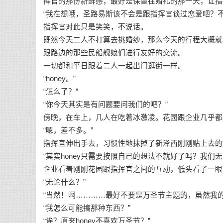
挥官的那份新鲜感，最好是保留在婚礼的那一天，让指
“我在想哦，圣路易斯该不会是跟指挥官谈过恋爱吧？不
指挥官对此只是笑笑，不说话。
既然今天二人不打算去挑婚纱，那么今天的行程大概就
跟路边的那些民船舰娘们进行友好的交流。
一切都和平日跟着二人一起出门逛街一样。
“honey。”
“怎么了？”
“你今天其实是有问题要问我们的吧？”
傍晚，在车上，几人在吃着冰激凌。花园跟企业几乎都
“嗯，差不多。”
指挥官伸出手去，习惯性地抹掉了新泽西刚刚贴上去的
“其实honey只需要按照自己的想法不就好了吗？我们无
企业看着刚刚花园跟指挥官之间的互动，低头看了一眼
“无论什么？”
“当然！啊…………最好不要是万圣节主题的，虽然我
“我怎么可能搞那种东西？”
“诶？原来honey不喜欢万圣节？”