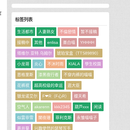
官
标签列表
生活都市
人妻熟女
不倫戀情
暂不接稿
接稿中
其他
enlisa
墨白喵
YHHHH
塔维尔.亚特.乌姆尔
琥珀宝盒（TTS89890）
小龙哥
炎心
不沐时雨
KIALA
學生校園
恩格里斯
漆黑夜行者
不穿内裤的喵喵
花裤衩
超高校级的幸运
逛大臣
银龙诺艾尔
F❤R（F心R）
蝶天希
常
空气人
akarenn
kkk2345
葫芦xxx
闲读
似雲非雪
闌夜珊
菲利克斯
永雏喵喵子
蒼井葵
兴趣使然的瑟琴写手