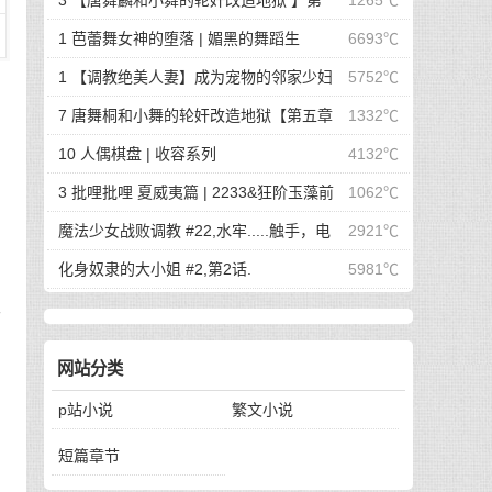
3 【唐舞麟和小舞的轮奸改造地狱 】第
1265℃
一章 惊世魔王现身 | 斗罗大陆同人
1 芭蕾舞女神的堕落 | 媚黑的舞蹈生
6693℃
1 【调教绝美人妻】成为宠物的邻家少妇
5752℃
| 成为宠物的邻家少妇
7 唐舞桐和小舞的轮奸改造地狱【第五章
1332℃
最终的沦陷】 | 斗罗大陆同人
10 人偶棋盘 | 收容系列
4132℃
的
3 批哩批哩 夏威夷篇 | 2233&狂阶玉藻前
1062℃
。
篇
魔法少女战败调教 #22,水牢.....触手，电
2921℃
击，冰块，高潮寸止.....我在干什么啊我
化身奴隶的大小姐 #2,第2话.
5981℃
僚
网站分类
p站小说
繁文小说
短篇章节