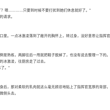
了？嗯…………只要到时候不要打扰到她们休息就好了。”
的请求。
口里。一点冰激凌落到了敞开的胸怀上，转过身，没好意思让指挥
倒是熟练，两脚往后一甩就把鞋子脱掉了，也没有说去整理一下的
的冰激凌，往厨房走了过去。
了。”
身后，那对柔软的乳肉就这么毫无顾忌地贴上了指挥官宽厚的背部
微侧头去。