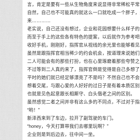
言，肯定是要有一些从生物角度来说显得非常稀松平常
自然，自己也不可能真的就这么一口就吃成一个胖子，
来…………
老实说，自己还没有想过，企业和花园想要什么样子的
而至于手上的这些各有特色的提案，以后就作为参考吧
收好手机，刚刚好，指挥官从视线的余光里也能够看见
虽然是跟指挥官相当稀少的约会机会，按道理来说她们
二人可能会有的那些打扮，也在心里琢磨着那些夸赞之
不过等到二人真的来了，指挥官倒是觉得是自己多想了
平时的她们就已经足够漂亮了不是吗？不然自己也不会
想着交尾，与跟心爱的人好好的过日子是有着本质区别
也就是见色起意跟长相厮守、白头偕老之间的区别。
虽然感觉二者之间并非有这么多的不同点，不过对于指
“哟！”
新泽西来到了车边，拉开了副驾驶的车门。
“honey，今天打算带我们去哪里玩啊？”
企业则是到后边去，往中间一坐。