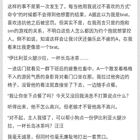
这样的事不是第一次发生了，每当他用我说过不喜欢的方式”
命令“的时候都不会得到他想要的结果，A据此以为我是brat，
喜欢违抗他之后被惩罚。但其实不是，在我而言只是约炮和
sm的游戏的关系，不明白这些人怎么都因为约个炮就想掌控
人。倒不如说，知道这样会让我讨厌还偏乐此不疲的A，在我
看来比我更像是一个brat。
“伊比利亚火腿沙拉，一杯长岛冰茶……
一进店门就看见一群下班后的疲惫社畜中，A一个散发着格格
不入的游民气质的身影背对着门口坐在那。我拉过他旁边的
椅子，没管他的看法就直接坐了下去，一边随手点餐。
“我让你坐下点餐了吗？今天又没回我消息不打算说点什么？
听得出来，他不怎么高兴。但老娘才不管他高不高兴。
“对不起，主人我错了，可以帮小狗点一份伊比利亚火腿沙
拉，一杯长岛冰茶吗？汪汪
我毫无诚意，但同时也毫无廉耻地打出一套贯口。