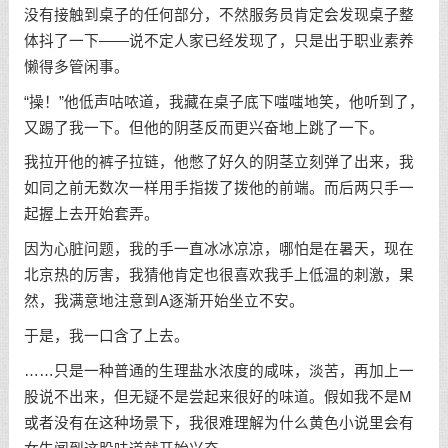
没有接触到桌子的任何部分，不然服务员肯定会发现桌子整
体抖了一下——说不定人家已经发现了，只是出于职业素养
懒得多管闲事。
“操！”他低声咕哝道，我藏在桌子底下嗤嗤地笑，他听到了，
又踢了我一下。但他的阴茎反而更兴奋地上跳了一下。
我拉开他的裤子拉链，他憋了好久的阴茎立刻弹了出来，我
如同之前无数次一样用手指拨了拨他的前端。而后两只手一
起握上去开始套弄。
因为心脏问题，我的手一直冰冰凉凉，哪怕是在暑天，现在
北京热的厉害，我猜他肯定也很喜欢我手上低温的刺激，果
然，我满意地注意到A逐渐开始坐立不安。
于是，我一口含了上去。
……只是一种普通的生理盐水浓度的咸味，淡苦，再加上一
股说不出来，但无疑不是尝起来很好的味道。假如我不是M
或者没有在这种场景下，我很难理解为什么黄色小说里会有