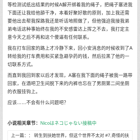
等检测试纸出结果的时候A解开绑着我的绳子，把绳子塞进我
下面还让我给他舔干净，本着好聚好散的原则，加上我还需
要他出去帮我探路我还是听话地照做了，但他强迫我接我弟
弟电话这种事始终在我的不安感雷达上挥之不去，我打定主
意今天之后不再和这个傻逼有任何联系。
我在打车回家的路上才冷静下来，回小安消息的时候收到了A
转给我的打车费用和买紧急避孕药的钱，然后拉黑了他的一
切联系方式。
而直到我回到家以后才发现，A塞在我下面的绳子被我一路带
回家，在酒吧卫生间脱下来的内裤也忘在了男厕第二间坐厕
的衣服挂钩上。
应该……不会有什么问题吧？
小说相关章节：
Nicoはネコじゃない接稿中
上一篇：：
转生到扶她世界，但这个世界不太对 #7,奇怪的扶