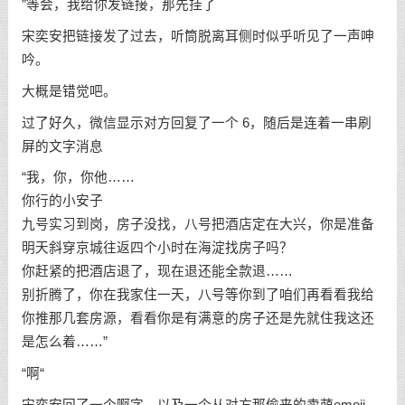
”等会，我给你发链接，那先挂了
宋奕安把链接发了过去，听筒脱离耳侧时似乎听见了一声呻
吟。
大概是错觉吧。
过了好久，微信显示对方回复了一个 6，随后是连着一串刷
屏的文字消息
“我，你，你他……
你行的小安子
九号实习到岗，房子没找，八号把酒店定在大兴，你是准备
明天斜穿京城往返四个小时在海淀找房子吗？
你赶紧的把酒店退了，现在退还能全款退……
别折腾了，你在我家住一天，八号等你到了咱们再看看我给
你推那几套房源，看看你是有满意的房子还是先就住我这还
是怎么着……”
“啊“
宋奕安回了一个啊字，以及一个从对方那偷来的卖萌emoji，