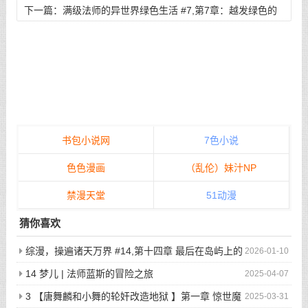
她世界05 妈妈把我当肉棒用了？
下一篇：
满级法师的异世界绿色生活 #7,第7章：越发绿色的
展开
书包小说网
7色小说
色色漫画
（乱伦）妹汁NP
禁漫天堂
51动漫
猜你喜欢
综漫，操遍诸天万界 #14,第十四章 最后在岛屿上的
2026-01-10
狂欢派对
14 梦儿 | 法师蓝斯的冒险之旅
2025-04-07
3 【唐舞麟和小舞的轮奸改造地狱 】第一章 惊世魔
2025-03-31