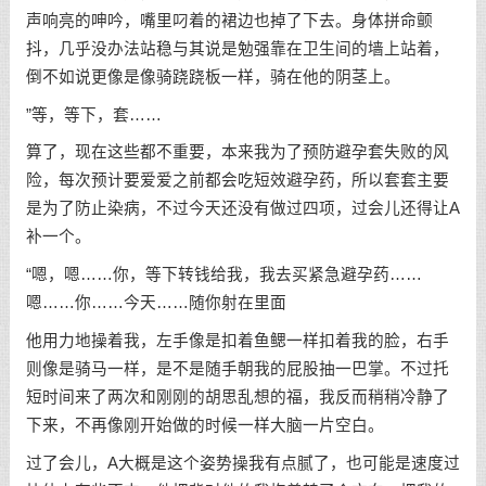
声响亮的呻吟，嘴里叼着的裙边也掉了下去。身体拼命颤
抖，几乎没办法站稳与其说是勉强靠在卫生间的墙上站着，
倒不如说更像是像骑跷跷板一样，骑在他的阴茎上。
”等，等下，套……
算了，现在这些都不重要，本来我为了预防避孕套失败的风
险，每次预计要爱爱之前都会吃短效避孕药，所以套套主要
是为了防止染病，不过今天还没有做过四项，过会儿还得让A
补一个。
“嗯，嗯……你，等下转钱给我，我去买紧急避孕药……
嗯……你……今天……随你射在里面
他用力地操着我，左手像是扣着鱼鳃一样扣着我的脸，右手
则像是骑马一样，是不是随手朝我的屁股抽一巴掌。不过托
短时间来了两次和刚刚的胡思乱想的福，我反而稍稍冷静了
下来，不再像刚开始做的时候一样大脑一片空白。
过了会儿，A大概是这个姿势操我有点腻了，也可能是速度过