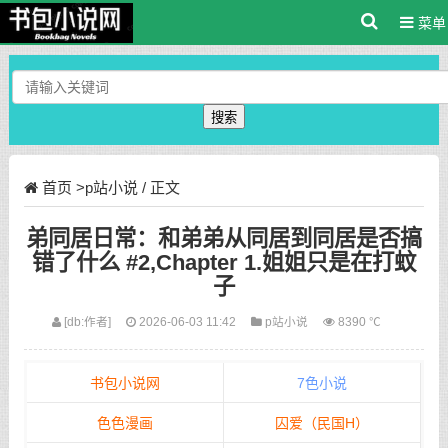
菜单
搜索
首页
>
p站小说
/ 正文
弟同居日常：和弟弟从同居到同居是否搞
错了什么 #2,Chapter 1.姐姐只是在打蚊
子
[db:作者]
2026-06-03 11:42
p站小说
8390 ℃
书包小说网
7色小说
色色漫画
囚爱（民国H）