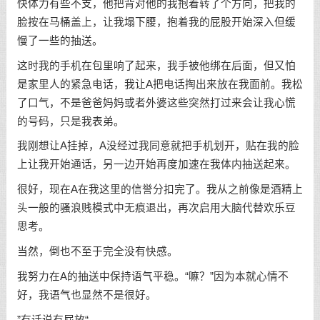
快体力有些不支，他把背对他的我抱着转了个方向，把我的
脸按在马桶盖上，让我塌下腰，抱着我的屁股开始深入但缓
慢了一些的抽送。
这时我的手机在包里响了起来，我手被他绑在后面，但又怕
是家里人的紧急电话，我让A把电话掏出来放在我面前。我松
了口气，不是爸爸妈妈或者外婆这些突然打过来会让我心慌
的号码，只是我表弟。
我刚想让A挂掉，A没经过我同意就把手机划开，贴在我的脸
上让我开始通话，另一边开始再度加速在我体内抽送起来。
很好，现在A在我这里的信誉分扣完了。我从之前像是酒精上
头一般的骚浪贱模式中无痕退出，再次启用大脑代替欢乐豆
思考。
当然，倒也不至于完全没有快感。
我努力在A的抽送中保持语气平稳。“嘛？”因为本就心情不
好，我语气也显然不是很好。
”有话说有屁放“