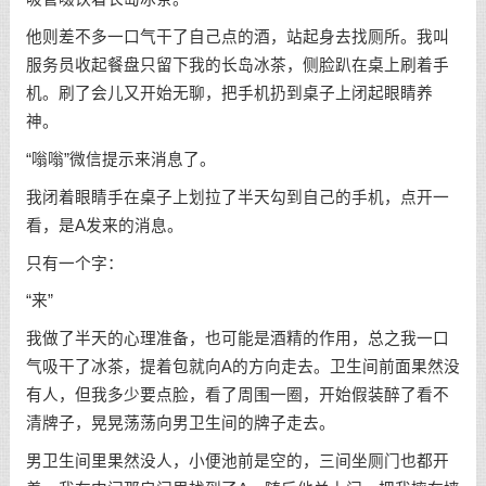
他则差不多一口气干了自己点的酒，站起身去找厕所。我叫
服务员收起餐盘只留下我的长岛冰茶，侧脸趴在桌上刷着手
机。刷了会儿又开始无聊，把手机扔到桌子上闭起眼睛养
神。
“嗡嗡”微信提示来消息了。
我闭着眼睛手在桌子上划拉了半天勾到自己的手机，点开一
看，是A发来的消息。
只有一个字：
“来”
我做了半天的心理准备，也可能是酒精的作用，总之我一口
气吸干了冰茶，提着包就向A的方向走去。卫生间前面果然没
有人，但我多少要点脸，看了周围一圈，开始假装醉了看不
清牌子，晃晃荡荡向男卫生间的牌子走去。
男卫生间里果然没人，小便池前是空的，三间坐厕门也都开