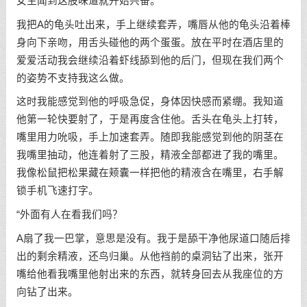
女生闻到这股味道就开始兴奋。
我把A的龟头吐出来，手上继续套弄，嘴唇从他的龟头沿着棒
身向下亲吻，用舌头碰他的两个蛋蛋。放在平时在酒店里的
爱爱活动我会继续沿着虾线舔到他的后门，但现在我们两个
的姿势不支持我这么做。
这时我能感觉到他的呼吸急促，身体因快感而紧绷。我知道
他第一轮快要射了，于是再度含住他。舌头在龟头上打转，
嘴里用力吮吸，手上加速套弄。随即我能感觉到他的阴茎在
我嘴里抽动，他连着射了三股，精液全部都进了我的嘴里。
我像松鼠把松果藏在颊囊一样把他的精液含在嘴里，右手解
锁手机飞速打字。
“外面有人在看我们吗？
A扇了我一巴掌，意思是没有。我于是舔干净他尿道口随后排
出的剩余精液，还鸟归巢。从他裆前的桌洞钻了出来，张开
嘴给他看我嘴里他射出来的东西，就转身回去从我座位的方
向钻了出来。