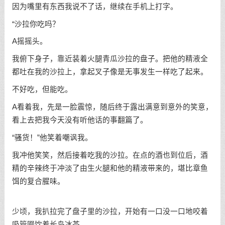
因为嘴里有东西我说不了话，继续在手机上打字。
“沙拉你吃吗？
A摇摇头。
我俯下身子，靠近装着火腿青瓜沙拉的盘子。把他的精液全
都吐在我的沙拉上，拿起叉子像是无事发生一样吃了起来。
不好吃，但能吃。
A看着我，先是一脸震惊，随后终于露出满意到意外的笑意，
看上去把我今天没有听他话的事翻篇了。
“骚货！”他笑着嘲讽我。
我冲他笑笑，然后接着吃我的沙拉。在点的酒也到位后，酒
精的辛辣终于冲淡了由生火腿和他的精液带来的，堪比章鱼
饵的复合腥味。
少顷，我扒拉完了盘子里的沙拉，开始有一口没一口地咬着
吸管啜饮着长岛冰茶。