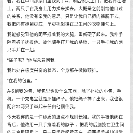
着，我在中间那扇门里找到了A，随后他关上门，把我摔在墙
上，两只手在我身上用力揉来揉去。大概是之前刚给他口过
的关系，他没有亲我的意思。只是让我自己把内裤脱下去。
我把内裤褪到脚底，单脚挑起挂在卫生间的衣物挂勾上。
我能感觉到他的阴茎抵着我的大腿，重新硬了起来。我伸手
隔着裤子抚摸他。被他随手打开我的胳膊，一只手把我的两
只手并在一起。
“绳子呢？”他喘息着问我。
我也处在极度兴奋的状态，全身都在微微颤抖。
“在我的包里。“
A找到我的包，我包里也没什么东西，除了补妆的小包，手
机，一个充电宝就是那捆绳子。他把绳子抻了出来，我也很
配合地两只手举起来任由他捆住我。
今天我穿的是一件纱质的波点不规则长裙。我的手被他绑在
背后，他改用一只手掐着我的脖子 ，把我的后脑按在卫生间
的三合板隔板上，另一只手掀起裙子在，把两根手指伸进我