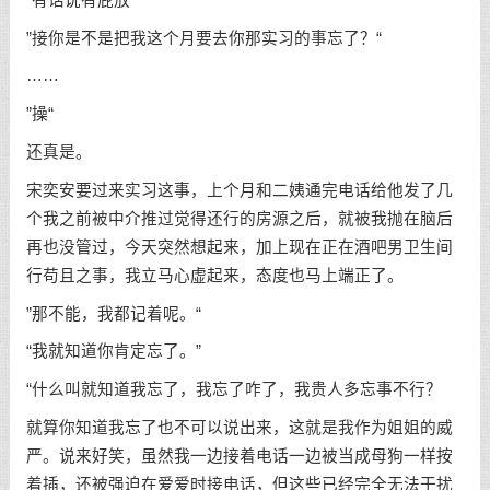
”接你是不是把我这个月要去你那实习的事忘了？“
……
”操“
还真是。
宋奕安要过来实习这事，上个月和二姨通完电话给他发了几
个我之前被中介推过觉得还行的房源之后，就被我抛在脑后
再也没管过，今天突然想起来，加上现在正在酒吧男卫生间
行苟且之事，我立马心虚起来，态度也马上端正了。
”那不能，我都记着呢。“
“我就知道你肯定忘了。”
“什么叫就知道我忘了，我忘了咋了，我贵人多忘事不行？
就算你知道我忘了也不可以说出来，这就是我作为姐姐的威
严。说来好笑，虽然我一边接着电话一边被当成母狗一样按
着插，还被强迫在爱爱时接电话，但这些已经完全无法干扰