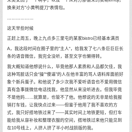
换来对方”小黄鸭提刀“表情包。
………………
这天早些时候
正赶上周五，晚上九点多三里屯的某家bistro已经基本满员
A，我这段时间在圈子里的”主人“，给我发了七八条巨巨巨长
条的语音微信，我完全没听，甚至文字也懒得转。
我大概知道他想说什么，毕竟他那人素质和人品都欠佳，我
这种骂脏话只会“操”“傻逼”的人在他丰富的骂人语料库面前好
象个新兵蛋子。和他说了多少次我不爱听语音也不爱用微信
真有急事拨微信电话找我，他显然从来没听进去。但我毕竟
不是他妈……就算是，也管不了他。他想说的无非是给我报
销打车钱，让我快点过来——但鉴于他用了我不喜欢的方
式，我只好搭地铁过来了——其实时间上地铁更短，但打车
能给我从容补妆和整理衣服的空间，搭地铁过来他只能见到
在10号线上，人挤人挤了半小时战损版的我。