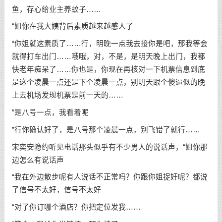
鱼，存心给业主养蚊子……
“姐你在我大姨背后素质越来越感人了
“你姐就这素质了……行，明晚一点我去接你是吧，那我等会
就得打车出门……哦哦，对，不是，是明天晚上出门，我都
快老年痴呆了……你也是，你现在再核对一下机票信息到底
是这个凌晨一点还是下个凌晨一点，别明天跟个傻逼似的晚
上去机场发现机票是前一天的……
”是八号一点，我看着呢
”行你确认好了，是八号那个凌晨一点，别飞错了就行……
宋奕安隐约听见电话那头似乎有不少男人的说话声，“姐你那
边怎么有说话声
“我在外边散步呢有人说话不正常吗？你跟你姐捉奸呢？都说
了信号不太好，信号不太好
“对了你订哪个酒店？你把定位发我……