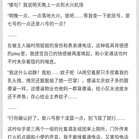
”哪句？我说明天晚上一点到大兴机场
“明晚一点，一点落地大兴，是吧……等我查一下航班号，是
七号的一点还是八号的一点？
……
在被主人操时用姐姐的身份和表弟通电话，这种极具背德感
的play里，我感觉自己的快感被再度唤起，和小安通话也时
不时夹杂着隐约的喘息。
“我这什么动静？我拍……蚊子呢（A用空着那只手捏着我的
乳头拽，拽完还狠狠扇了她一巴掌），傻逼北京蚊子多的跟
傻逼一样，这傻逼物业也他妈一群臭傻逼，给小区水池放水
还不养鱼，存心给业主养蚊子……
……
”行你确认好了，是八号那个凌晨一点，别飞错了就行……
这时似乎是三两个一组的社畜酒友组团来上厕所，门外传来
打火机点烟和小便的声音，我不敢接着通电话，又害怕电话