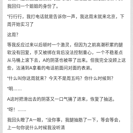
我回归一个姐姐的身份了。
”行行行，我打电话就是告诉你一声，我这周末就来北京，下
周开始实习了
这周？
等我反应过来以后顿时一个激灵，但因为之前高潮积累的腿
软没有回复，手又被绑在背后没法控制重心，一个不稳差点
从马桶上滚下去，A的阴茎也被带了出来。但我完全没顾上这
些，沽涌到A拿着的电话前面问对面的表弟。
“什么叫你这周就来？今天不是周五吗？你什么时候到？
“明……
A这时把滑出去的阴茎又一口气捅了进来，恢复了抽送。
“呀！……
我回头瞪了A一眼，”没你事，我腿抽筋了一下，等会等会，
上一句你说什么时候我没听清