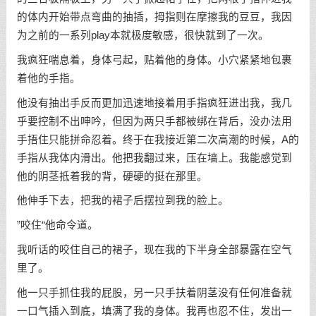
的体内开始带点弯曲的抽插，拇指则在摩擦我的豆豆，我因
为之前的一系列play本就极度敏感，很快就到了一次。
我疯狂喘息着，身体弓起，贴着他的身体。小穴紧紧地包裹
着他的手指。
他没有抽出手反而更加迅速地接着用手指疯狂进出我，我几
乎要控制不出呻吟，但因为两只手都被绑在背后，没办法用
手捂住只能拼命忍着。终于在我接近第二次高潮的时候，A的
手指从我体内滑出。他把我翻过来，压在墙上。我能感觉到
他的阴茎抵着我的背，硬硬的挺在那里。
他伸手下去，把我的裙子后摆拉到我的脸上。
”咬住“他命令道。
我听话的咬住自己的裙子，现在我的下半身全部暴露在空气
里了。
他一只手抓住我的屁股，另一只手扶着阴茎没有任何准备就
一口气插入到底，填满了我的身体。我再也忍不住，发出一