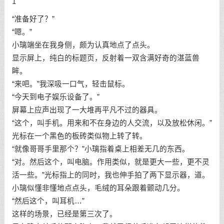
1
“准备好了？”
“嗯。”
小璃端坐在我身侧，颇为认真地点了点头。
显示屏上，纯白的标题页，反射着一双含满好奇的湛蓝兽
眸。
“来吧。”我深吸一口气，轻击鼠标。
“今天到电子娱乐设备了。”
屏幕上应声出现了一大堆再平凡不过的器具。
“这个，叫手机。用来和不在身边的人交流，以及放松休闲。”
光标在一个黑色的板砖类似物上转了转。
“就像哥哥手里那个？”小璃指着桌上相差无几的东西。
“对。然后这个，叫电脑。作用类似，就是更大一些，更不灵
活一些。”光标指上的同时，我也伸手拍了两下显示器，道。
小璃似懂非懂地点点头，毛绒的耳朵跟着颤动几分。
“然后这个，叫耳机…”
这样的场景，已经是第三次了。