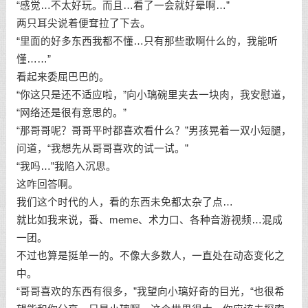
“感觉…不太好玩。而且…看了一会就好晕啊…”
两只耳尖说着便耷拉了下去。
“里面的好多东西我都不懂…只有那些歌啊什么的，我能听
懂……”
看起来委屈巴巴的。
“你这只是还不适应啦，”向小璃碗里夹去一块肉，我安慰道，
“网络还是很有意思的。”
“那哥哥呢？哥哥平时都喜欢看什么？”男孩晃着一双小短腿，
问道，“我想先从哥哥喜欢的试一试。”
“我吗…”我陷入沉思。
这咋回答啊。
我们这个时代的人，看的东西未免都太杂了点…
就比如我来说，番、meme、术力口、各种音游视频…混成
一团。
不过也算是挺单一的。不像大多数人，一直处在动态变化之
中。
“哥哥喜欢的东西有很多，”我望向小璃好奇的目光，“也很希