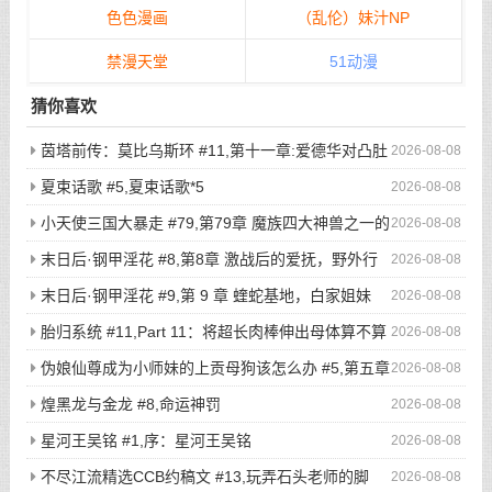
色色漫画
（乱伦）妹汁NP
禁漫天堂
51动漫
猜你喜欢
茵塔前传：莫比乌斯环 #11,第十一章:爱德华对凸肚
2026-08-08
脐的温情玩弄，新的冒险启程
夏束话歌 #5,夏束话歌*5
2026-08-08
小天使三国大暴走 #79,第79章 魔族四大神兽之一的
2026-08-08
不死鸟登场，奇葩猎鸡小队被吓的屁滚尿流
末日后·钢甲淫花 #8,第8章 激战后的爱抚，野外行
2026-08-08
走与寸止高潮（2）
末日后·钢甲淫花 #9,第 9 章 蝰蛇基地，白家姐妹
2026-08-08
（1）
胎归系统 #11,Part 11：将超长肉棒伸出母体算不算
2026-08-08
是一种扶她化？
伪娘仙尊成为小师妹的上贡母狗该怎么办 #5,第五章
2026-08-08
驯兽大阵！被刻下奴隶烙印的话，就再也没有翻盘的希望了吧？
煌黑龙与金龙 #8,命运神罚
2026-08-08
星河王吴铭 #1,序：星河王吴铭
2026-08-08
不尽江流精选CCB约稿文 #13,玩弄石头老师的脚
2026-08-08