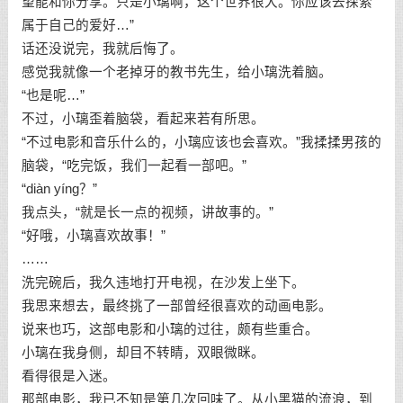
望能和你分享。只是小璃啊，这个世界很大。你应该去探索
属于自己的爱好…”
话还没说完，我就后悔了。
感觉我就像一个老掉牙的教书先生，给小璃洗着脑。
“也是呢…”
不过，小璃歪着脑袋，看起来若有所思。
“不过电影和音乐什么的，小璃应该也会喜欢。”我揉揉男孩的
脑袋，“吃完饭，我们一起看一部吧。”
“diàn yíng？”
我点头，“就是长一点的视频，讲故事的。”
“好哦，小璃喜欢故事！”
……
洗完碗后，我久违地打开电视，在沙发上坐下。
我思来想去，最终挑了一部曾经很喜欢的动画电影。
说来也巧，这部电影和小璃的过往，颇有些重合。
小璃在我身侧，却目不转睛，双眼微眯。
看得很是入迷。
那部电影，我已不知是第几次回味了。从小黑猫的流浪，到