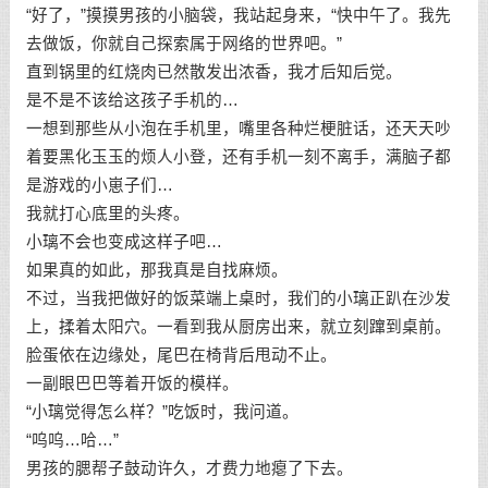
“好了，”摸摸男孩的小脑袋，我站起身来，“快中午了。我先
去做饭，你就自己探索属于网络的世界吧。”
直到锅里的红烧肉已然散发出浓香，我才后知后觉。
是不是不该给这孩子手机的…
一想到那些从小泡在手机里，嘴里各种烂梗脏话，还天天吵
着要黑化玉玉的烦人小登，还有手机一刻不离手，满脑子都
是游戏的小崽子们…
我就打心底里的头疼。
小璃不会也变成这样子吧…
如果真的如此，那我真是自找麻烦。
不过，当我把做好的饭菜端上桌时，我们的小璃正趴在沙发
上，揉着太阳穴。一看到我从厨房出来，就立刻蹿到桌前。
脸蛋依在边缘处，尾巴在椅背后甩动不止。
一副眼巴巴等着开饭的模样。
“小璃觉得怎么样？”吃饭时，我问道。
“呜呜…哈…”
男孩的腮帮子鼓动许久，才费力地瘪了下去。