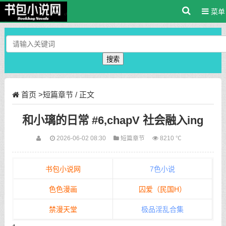
菜单
搜索
首页
>
短篇章节
/ 正文
和小璃的日常 #6,chapV 社会融入ing
2026-06-02 08:30
短篇章节
8210 ℃
书包小说网
7色小说
色色漫画
囚爱（民国H）
禁漫天堂
极品淫乱合集