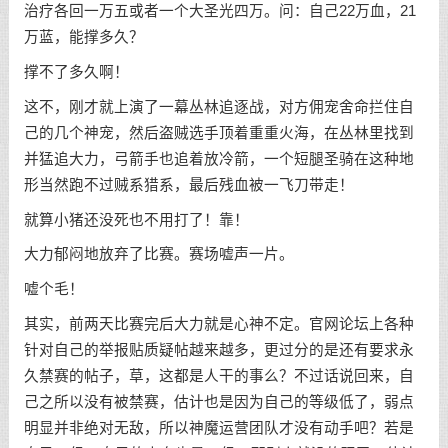
治疗各回一万五或者一个大圣光四万。问：自己22万血，21
万蓝，能撑多久？
撑不了多久啊！
这不，刚才就上演了一幕丛林追逐战，对方佣宠舍命拦住自
己的几个神宠，然后盗贼选手顶着重重火海，在丛林里找到
并猛追大力，弓箭手也追着放冷箭，一个短腿圣骑在这种地
形当然跑不过贼系猎系，最后残血被一飞刀带走！
就算小猪还没死也不用打了！靠！
大力郁闷地放弃了比赛。赛场嘘声一片。
嘘个毛！
其实，前两天比赛完后大力就是心神不定。官网论坛上各种
针对自己的举报贴质疑帖越来越多，更过分的是还有要求永
久禁赛的帖子，草，这都是人干的事么？不过话说回来，自
己之所以没有被禁赛，估计也是因为自己的等级低了，弱点
明显并非绝对无敌，所以神魔运营团队才没有动手吧？若是