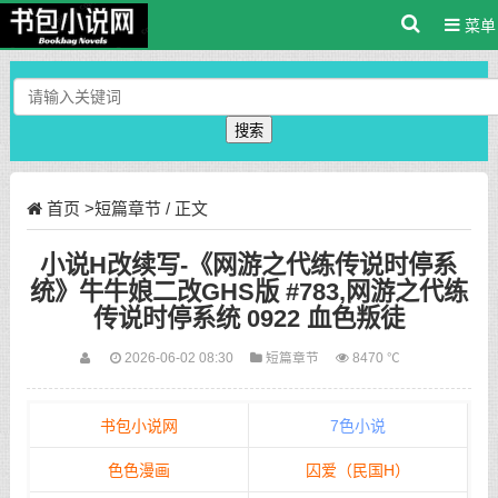
菜单
搜索
首页
>
短篇章节
/ 正文
小说H改续写-《网游之代练传说时停系
统》牛牛娘二改GHS版 #783,网游之代练
传说时停系统 0922 血色叛徒
2026-06-02 08:30
短篇章节
8470 ℃
书包小说网
7色小说
色色漫画
囚爱（民国H）