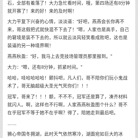
石，全部有着落了！大力急忙看时间，哦，第四场还有8分钟
就开赛了！来的好！来的及时啊！
大力平复下兴奋的心情，淡淡道：“好吧，燕燕会长你再不
来，哥这假把式就快混不下去了！”嗯，人家也是高手，自己
的窘境是装不下去的，所以就云淡风轻笑看成败吧，这也是
装逼的另一种境界啊！
燕燕秋盈：“好，我马上去竞技场管理员那里报到。”
大力：“嗯，还有8分钟，抓紧时间。”
哈哈，哇哈哈哈哈！颤抖吧，凡人们，哥不陪你们玩小鬼战
术了，哥无脑超级大圣光气死你们！！！
冠军，哥来了！！！额，不不不，冠军还是算了，凑齐材料
就闪人。啊，这样也不行啊，人家燕燕秋盈图个什么？哥不
在乎冠军不等于她不在乎啊？得了，陪她走到最后吧。
……
狮心帝国冬拥湖，此时天气依然寒冷，湖面宛如巨大的冰