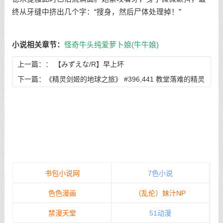
终从牙缝中挤出几个字：“搜身，然后尸体处理掉！”
小说相关章节：
怪奇牛头纯爱萝卜娘(牛牛娘)
上一篇：：
【みずえな/R】早上坏
下一篇：
《精灵剑姬的地球之旅》 #396,441 教堂落难的精灵
花嫁
书包小说网
7色小说
色色漫画
（乱伦）妹汁NP
禁漫天堂
51动漫