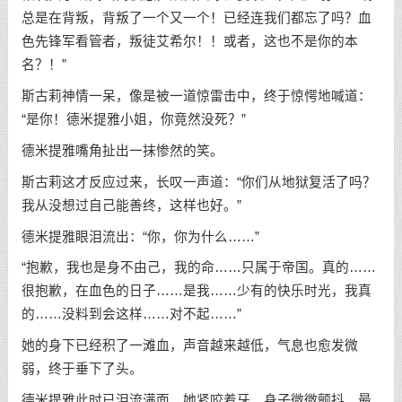
总是在背叛，背叛了一个又一个！已经连我们都忘了吗？血
色先锋军看管者，叛徒艾希尔！！或者，这也不是你的本
名？！”
斯古莉神情一呆，像是被一道惊雷击中，终于惊愕地喊道：
“是你！德米提雅小姐，你竟然没死？”
德米提雅嘴角扯出一抹惨然的笑。
斯古莉这才反应过来，长叹一声道：“你们从地狱复活了吗？
我从没想过自己能善终，这样也好。”
德米提雅眼泪流出：“你，你为什么……”
“抱歉，我也是身不由己，我的命……只属于帝国。真的……
很抱歉，在血色的日子……是我……少有的快乐时光，我真
的……没料到会这样……对不起……”
她的身下已经积了一滩血，声音越来越低，气息也愈发微
弱，终于垂下了头。
德米提雅此时已泪流满面。她紧咬着牙，身子微微颤抖，最