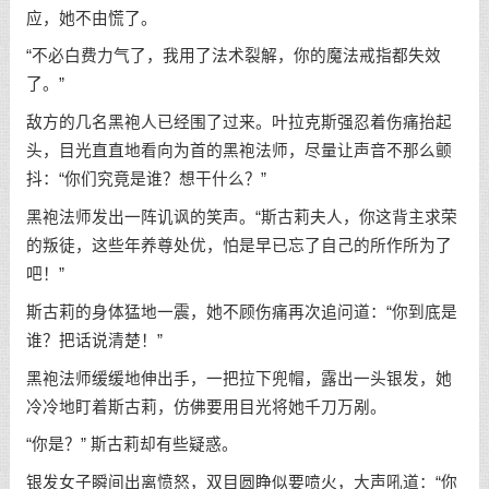
应，她不由慌了。
“不必白费力气了，我用了法术裂解，你的魔法戒指都失效
了。”
敌方的几名黑袍人已经围了过来。叶拉克斯强忍着伤痛抬起
头，目光直直地看向为首的黑袍法师，尽量让声音不那么颤
抖：“你们究竟是谁？想干什么？”
黑袍法师发出一阵讥讽的笑声。“斯古莉夫人，你这背主求荣
的叛徒，这些年养尊处优，怕是早已忘了自己的所作所为了
吧！”
斯古莉的身体猛地一震，她不顾伤痛再次追问道：“你到底是
谁？把话说清楚！”
黑袍法师缓缓地伸出手，一把拉下兜帽，露出一头银发，她
冷冷地盯着斯古莉，仿佛要用目光将她千刀万剐。
“你是？” 斯古莉却有些疑惑。
银发女子瞬间出离愤怒，双目圆睁似要喷火，大声吼道：“你