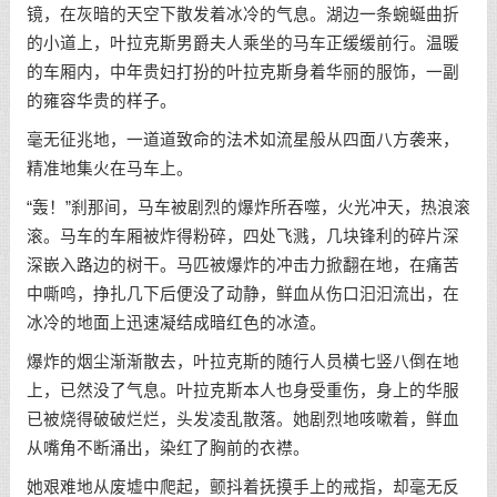
镜，在灰暗的天空下散发着冰冷的气息。湖边一条蜿蜒曲折
的小道上，叶拉克斯男爵夫人乘坐的马车正缓缓前行。温暖
的车厢内，中年贵妇打扮的叶拉克斯身着华丽的服饰，一副
的雍容华贵的样子。
毫无征兆地，一道道致命的法术如流星般从四面八方袭来，
精准地集火在马车上。
“轰！”刹那间，马车被剧烈的爆炸所吞噬，火光冲天，热浪滚
滚。马车的车厢被炸得粉碎，四处飞溅，几块锋利的碎片深
深嵌入路边的树干。马匹被爆炸的冲击力掀翻在地，在痛苦
中嘶鸣，挣扎几下后便没了动静，鲜血从伤口汩汩流出，在
冰冷的地面上迅速凝结成暗红色的冰渣。
爆炸的烟尘渐渐散去，叶拉克斯的随行人员横七竖八倒在地
上，已然没了气息。叶拉克斯本人也身受重伤，身上的华服
已被烧得破破烂烂，头发凌乱散落。她剧烈地咳嗽着，鲜血
从嘴角不断涌出，染红了胸前的衣襟。
她艰难地从废墟中爬起，颤抖着抚摸手上的戒指，却毫无反