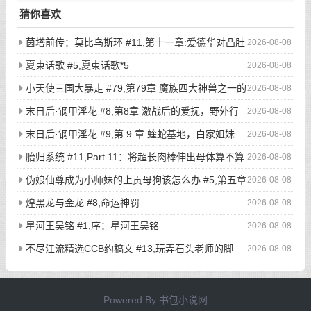
猜你喜欢
茵塔前传：莫比乌斯环 #11,第十一章:爱德华对凸肚
2026-08-08
脐的温情玩弄，新的冒险启程
夏束话歌 #5,夏束话歌*5
2026-08-08
小天使三国大暴走 #79,第79章 魔族四大神兽之一的
2026-08-08
不死鸟登场，奇葩猎鸡小队被吓的屁滚尿流
末日后·钢甲淫花 #8,第8章 激战后的爱抚，野外行
2026-08-08
走与寸止高潮（2）
末日后·钢甲淫花 #9,第 9 章 蝰蛇基地，白家姐妹
2026-08-08
（1）
胎归系统 #11,Part 11：将超长肉棒伸出母体算不算
2026-08-08
是一种扶她化？
伪娘仙尊成为小师妹的上贡母狗该怎么办 #5,第五章
2026-08-08
驯兽大阵！被刻下奴隶烙印的话，就再也没有翻盘的希望了吧？
煌黑龙与金龙 #8,命运神罚
2026-08-08
星河王吴铭 #1,序：星河王吴铭
2026-08-08
不尽江流精选CCB约稿文 #13,玩弄石头老师的脚
2026-08-08
爪，然后在黑丝爪穴与小穴里面各来一发吧（无偿）
Powered By
书包小说网