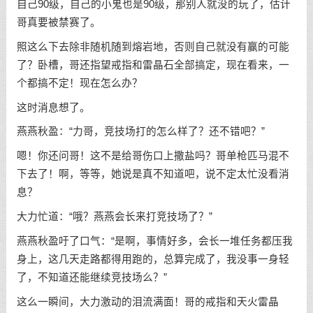
自己90级，自己的小鬼也是90级，那别人就没的玩了，估计
哥真要被禁赛了。
照这么下去除非随机随到熔岩地，否则自己就没有赢的可能
了？卧槽，哥还指望戒指和雷晶石全部搞定，现在看来，一
个都搞不定！现在怎么办？
这时消息想了。
燕燕秋盈：“力哥，竞技场打的怎么样了？还不错吧？”
嗯！你还问哥！这不是给哥伤口上撒盐吗？哥单枪匹马混不
下去了！啊，等等，她说是真不知道吧，说不定太忙没看消
息？
大力忙道：“哦？燕燕会长来打竞技场了？”
燕燕秋盈吁了口气：“是啊，事情好多，会长一堆任务都压我
身上，这几天走路都得用跑的，总算完成了，我没事一身轻
了，不知道还能继续竞技场么？”
这么一瞬间，大力激动的泪流满面！哥的戒指和天火雷晶