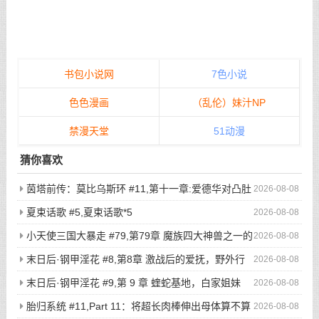
书包小说网
7色小说
色色漫画
（乱伦）妹汁NP
禁漫天堂
51动漫
猜你喜欢
茵塔前传：莫比乌斯环 #11,第十一章:爱德华对凸肚
2026-08-08
脐的温情玩弄，新的冒险启程
夏束话歌 #5,夏束话歌*5
2026-08-08
小天使三国大暴走 #79,第79章 魔族四大神兽之一的
2026-08-08
不死鸟登场，奇葩猎鸡小队被吓的屁滚尿流
末日后·钢甲淫花 #8,第8章 激战后的爱抚，野外行
2026-08-08
走与寸止高潮（2）
末日后·钢甲淫花 #9,第 9 章 蝰蛇基地，白家姐妹
2026-08-08
（1）
胎归系统 #11,Part 11：将超长肉棒伸出母体算不算
2026-08-08