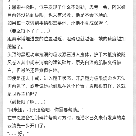
宁恩眼神微眯，似乎发现了什么不对劲，思考一会，阿米娅
目前还没达到极限，也未有求救，他是不会下场的。
如果每一次遇到事情都需要他，那他不真成保姆了。
（要坚持不了了……）
距离牢博埋进去的位置越近，阻碍也就越强，她的速度越加
缓慢了。
头顶的黑冠功率拉满的吸收源石进入身体，护甲术抵抗被飓
风卷入其中尚未消磨的建筑碎片，原先白湛的肌肤变得惨
白，但最终还是瘫倒在地。
即使是褪去十戒，进入魔王状态，开启魔力极限烧命也无法
再前进了，或者说她能到现在这个位置宁恩都很奇怪，这就
是世界主角吗？
（到极限了啊……）
“阿米娅，打开通道吧，你需要帮助。”
在宁恩准备控制碎片帮助对方时，是潜水已久未有发声的素
云涛先一步开口了。
“……好。”