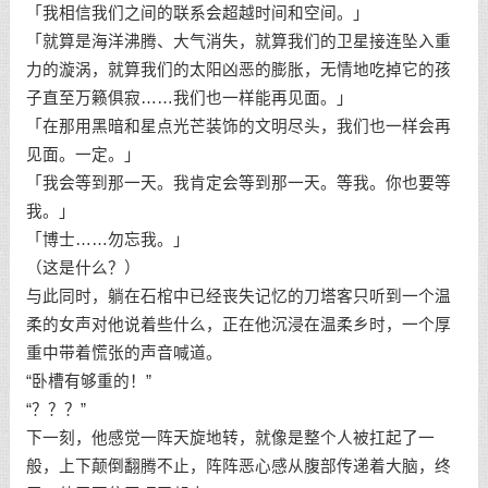
「我相信我们之间的联系会超越时间和空间。」
「就算是海洋沸腾、大气消失，就算我们的卫星接连坠入重
力的漩涡，就算我们的太阳凶恶的膨胀，无情地吃掉它的孩
子直至万籁俱寂……我们也一样能再见面。」
「在那用黑暗和星点光芒装饰的文明尽头，我们也一样会再
见面。一定。」
「我会等到那一天。我肯定会等到那一天。等我。你也要等
我。」
「博士……勿忘我。」
（这是什么？）
与此同时，躺在石棺中已经丧失记忆的刀塔客只听到一个温
柔的女声对他说着些什么，正在他沉浸在温柔乡时，一个厚
重中带着慌张的声音喊道。
“卧槽有够重的！”
“？？？”
下一刻，他感觉一阵天旋地转，就像是整个人被扛起了一
般，上下颠倒翻腾不止，阵阵恶心感从腹部传递着大脑，终