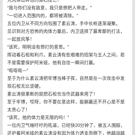
“我与你们没有敌意，我只是想把人带走。”
“一切进入范围内的，都将被清除。”
五位内卫从不同方向包围了素云涛，手中长枪逐渐凝聚。
见识到对方恐怖的肉体力量后，内卫选择了最卑鄙的打法，
一起放风筝！
“该死，明明没有想打的意思。”
挥动着石棺和利爪，素云涛有些艰难的招架与五人之间，若
不是需要保护阿米娅，他有自信一瞬间打赢。
“呕呕呕—”
至于为什么素云涛把牢博当棒子挥，自然是在一次攻击中发
现石棺无比坚硬。
素云涛很果断的就把石棺也当作武器来用了！
至于牢博，哎呀，你不要在意这样，能躺赢还不开心是不是
太贪心了！
“该死，他的体力是无限的吗！”
一位内卫气喘吁吁的吼道，已经快20分钟了，被五人围殴，
还护着阿米娅的素云涛没有因为体力透支而倒下，他越战越