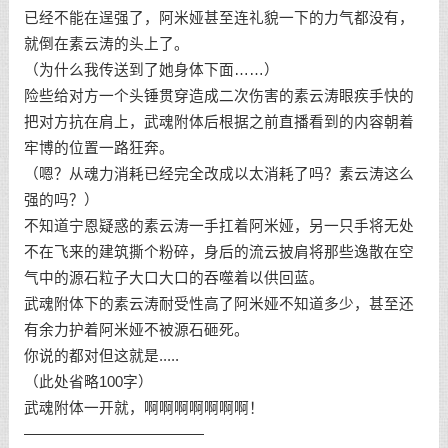
已经不能在逞强了，阿米娅甚至连礼貌一下的力气都没有，
就倒在素云涛的头上了。
（为什么我传送到了她身体下面……）
险些给对方一个头锤贯穿造成二次伤害的素云涛眼疾手快的
把对方抗在肩上，武魂附体后根据之前直播看到的内容朝着
牢博的位置一路狂奔。
（嗯？从魂力消耗已经完全改成以太消耗了吗？素云涛这么
强的吗？）
不知道宁恩疑惑的素云涛一手扛着阿米娅，另一只手将无处
不在飞来的建筑撕个粉碎，身后的流云披肩将那些逸散在空
气中的源石粒子大口大口的吞噬着以供回蓝。
武魂附体下的素云涛耐受性高了阿米娅不知道多少，甚至还
有余力护着阿米娅不被源石砸死。
你说的都对但这就是.....
（此处省略100字）
武魂附体一开就，啊啊啊啊啊啊啊！
————————————