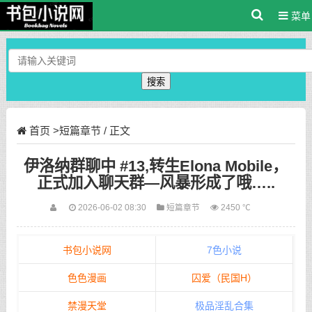
菜单
搜索
首页
>
短篇章节
/ 正文
伊洛纳群聊中 #13,转生Elona Mobile，
正式加入聊天群—风暴形成了哦…..
2026-06-02 08:30
短篇章节
2450 ℃
书包小说网
7色小说
色色漫画
囚爱（民国H）
禁漫天堂
极品淫乱合集