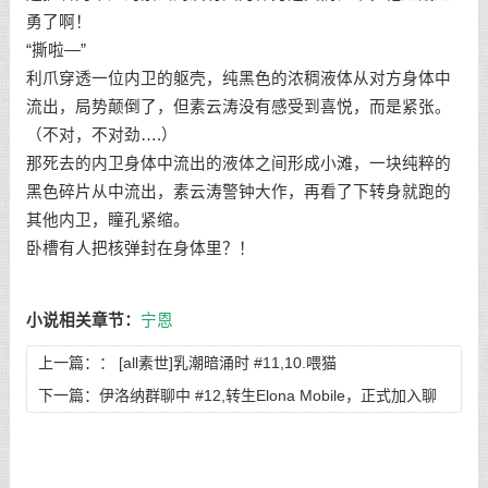
勇了啊！
“撕啦—”
利爪穿透一位内卫的躯壳，纯黑色的浓稠液体从对方身体中
流出，局势颠倒了，但素云涛没有感受到喜悦，而是紧张。
（不对，不对劲….）
那死去的内卫身体中流出的液体之间形成小滩，一块纯粹的
黑色碎片从中流出，素云涛警钟大作，再看了下转身就跑的
其他内卫，瞳孔紧缩。
卧槽有人把核弹封在身体里？！
小说相关章节：
宁恩
上一篇：：
[all素世]乳潮暗涌时 #11,10.喂猫
下一篇：
伊洛纳群聊中 #12,转生Elona Mobile，正式加入聊
天群—切尔诺伯格