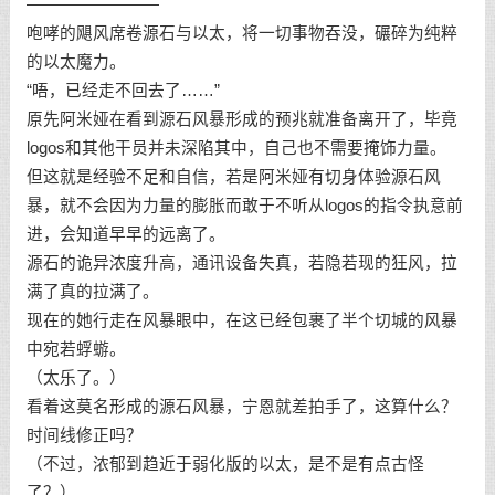
————————
咆哮的飓风席卷源石与以太，将一切事物吞没，碾碎为纯粹
的以太魔力。
“唔，已经走不回去了……”
原先阿米娅在看到源石风暴形成的预兆就准备离开了，毕竟
logos和其他干员并未深陷其中，自己也不需要掩饰力量。
但这就是经验不足和自信，若是阿米娅有切身体验源石风
暴，就不会因为力量的膨胀而敢于不听从logos的指令执意前
进，会知道早早的远离了。
源石的诡异浓度升高，通讯设备失真，若隐若现的狂风，拉
满了真的拉满了。
现在的她行走在风暴眼中，在这已经包裹了半个切城的风暴
中宛若蜉蝣。
（太乐了。）
看着这莫名形成的源石风暴，宁恩就差拍手了，这算什么？
时间线修正吗？
（不过，浓郁到趋近于弱化版的以太，是不是有点古怪
了？）