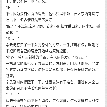
于，他忍不住干呕了起来。
“呕——”
不过因为没有进食的缘故，他也只是干呕，什么东西都没有
吐出来，但表情显然是不太好。
“醒了？不过还这么虚弱，看来不能把你丢出来，阿米娅，抓
紧我。”
“嗯……”
素云涛感知了一下对方身体的亏空，一手扛着石棺，嘱咐阿
米娅抓紧自己的腰后开始朝着原路返回。
“小心正后方三刻钟的位置，有人向你发起了攻击。”
一把漆黑的长枪朝着素云涛的后方刺来，因为所处环境导致
的感知力极度下滑，使他只是觉得那是什么被卷进来的残垣
断壁。
宁恩及时的提醒了一下，让素云涛有了准备，回过身来空出
来的那只爪子将长枪硬生生劈断！
“！！！”
从暗处偷袭的内卫瞳孔紧缩，怎么可能，怎么可能有人能仅
凭肉体击碎他的源石技艺？