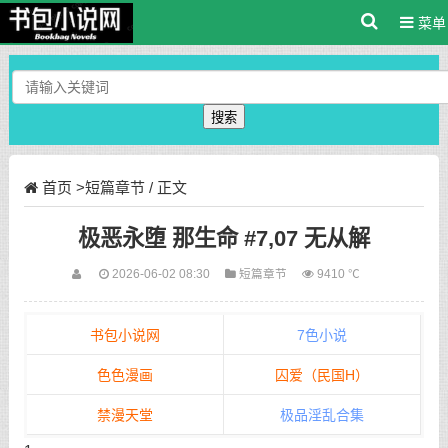
菜单
搜索
首页
>
短篇章节
/ 正文
极恶永堕 那生命 #7,07 无从解
2026-06-02 08:30
短篇章节
9410 ℃
书包小说网
7色小说
色色漫画
囚爱（民国H）
禁漫天堂
极品淫乱合集