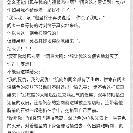
怎么还能出现在我的内视状态中啊？”阔炎这才意识到：“你这
伤如果我不给你治，是好不了了。”
“我认栽，咳..”迦呈终于再次说话：“你杀了我吧。”
阔炎一直等待的时刻终于真实地来临。
他以为这一刻会很解气的！
但结果却，莫名其妙地突然就结束了。
结束了！？！
“要死你就死去啊！”阔炎大吼：“想让我这么便宜地就灭了
你？！妄想！”
不能就这样结束？！
“我的复仇，我的复仇！”肌肉如同全都有了生命，拼命在阔炎
深棕色的皮肤下鼓动时不时透出些微光亮：“绝不会这样草草
结束！”发疯般的大吼后就是充满狂气的怪笑，双手转眼掐进
迦呈的双肩，连接胸部的筋肉就这样被直接切断，连带着他
胸前的石锁一起抱掐在手中，抱掐到自己面前。
“操死你！”阔炎鸡巴翘得老高，深蓝色的龟头又覆上一层黄色
的火光，对着迦呈的下身强硬地捅进去，传出鲜难听到，诡