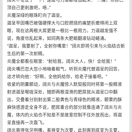
顶自己更刺激吧，唔..”
炎魔深绿的眼珠盯向了迦呈。
迦呈早因嘴巴被强硬撑大与口腔燃烧的痛楚折磨得闭上双
眼，现在这两根大屌更是一根比一根用力，力道越发强不
说，角度也乱起来，如同两条大肥蛆翻滚钻动蜷涌。
“迦呈，我要射了，全射你嘴里！”阔炎即将引来与火焰结合新
生后的第一次射精。
炎魔全都看在眼里：“射给我，阔炎大人，快！全给我！”
阔炎嘴巴忽大忽小地喘着粗气，听到炎魔代替迦呈的回答，
这才转向他：“好啊，全他妈给你，给老子接着吧。”
收紧的阴囊颤动，阔炎与炎魔惊人默契般同时将第一股精液
射进迦呈喉咙深处，随即两根湿滑的肥屌就从迦呈口中翻
出，交叠着分别射出第二股黄色与青绿色的精液，颤栗的酥
麻快感游走全身不说，肥屌重合的部分就像连通了阔炎与炎
魔，体内的火焰也不知是不是故意控制不住外放而出，将迦
呈直接再一次轰飞。
阔炎爽得张牙咧嘴，羞辱变为次要，此刻爽到底变为主要，