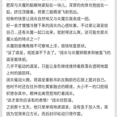
肥屌与炎魔的黏糊地紧贴在一块儿，浑厚的肉体也抱拢在一
起，挤压顶撞着，将第三股精液飞射而出。
彻骨的快意让阔炎自然地又与炎魔忘我亲成一团。
好一会才慢慢冷静下来的阔炎内心感叹着，不过是让迦呈给
自己…还有炎魔一起口出来，就射得这么爽，这可能也是炎
魔火焰的特点之一？
炎魔则是嘴角微不可察地上浮，很快恢复原状。
“没了迦呈，戏就演不下去了。”阔炎与炎魔转眼来到被轰飞的
迦呈躯体前。
几乎不能动的迦呈，只能让身形继续维持着跌落在透明地面
上时的狼狈样。
阔炎催动火圈，将迦呈重新吊趴在胸前的石锁上面对自己。
他时不时还在往外喷吐黄紫融合的精液，大小不一的口腔组
织掺杂其中，眼神出离愤怒地盯着阔炎。
“这才是你应该有的表情！”阔炎欣慰道。
之前那十五天，他只是单纯地虐迦呈，没有急于加入性，是
因为觉得来日方长，而后封印松动只得作罢。