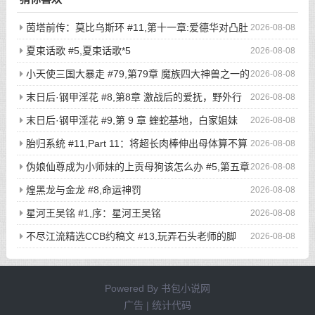
茵塔前传：莫比乌斯环 #11,第十一章:爱德华对凸肚
2026-08-08
脐的温情玩弄，新的冒险启程
夏束话歌 #5,夏束话歌*5
2026-08-08
小天使三国大暴走 #79,第79章 魔族四大神兽之一的
2026-08-08
不死鸟登场，奇葩猎鸡小队被吓的屁滚尿流
末日后·钢甲淫花 #8,第8章 激战后的爱抚，野外行
2026-08-08
走与寸止高潮（2）
末日后·钢甲淫花 #9,第 9 章 蝰蛇基地，白家姐妹
2026-08-08
（1）
胎归系统 #11,Part 11：将超长肉棒伸出母体算不算
2026-08-08
是一种扶她化？
伪娘仙尊成为小师妹的上贡母狗该怎么办 #5,第五章
2026-08-08
驯兽大阵！被刻下奴隶烙印的话，就再也没有翻盘的希望了吧？
煌黑龙与金龙 #8,命运神罚
2026-08-08
星河王吴铭 #1,序：星河王吴铭
2026-08-08
不尽江流精选CCB约稿文 #13,玩弄石头老师的脚
2026-08-08
爪，然后在黑丝爪穴与小穴里面各来一发吧（无偿）
Powered By
书包小说网
广告 | 统计代码