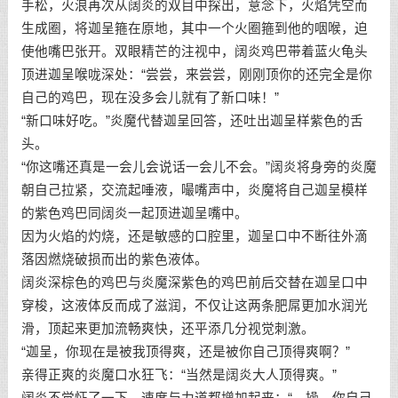
手松，火浪再次从阔炎的双目中探出，意念下，火焰凭空而
生成圈，将迦呈箍在原地，其中一个火圈箍到他的咽喉，迫
使他嘴巴张开。双眼精芒的注视中，阔炎鸡巴带着蓝火龟头
顶进迦呈喉咙深处：“尝尝，来尝尝，刚刚顶你的还完全是你
自己的鸡巴，现在没多会儿就有了新口味！”
“新口味好吃。”炎魔代替迦呈回答，还吐出迦呈样紫色的舌
头。
“你这嘴还真是一会儿会说话一会儿不会。”阔炎将身旁的炎魔
朝自己拉紧，交流起唾液，嘬嘴声中，炎魔将自己迦呈模样
的紫色鸡巴同阔炎一起顶进迦呈嘴中。
因为火焰的灼烧，还是敏感的口腔里，迦呈口中不断往外滴
落因燃烧破损而出的紫色液体。
阔炎深棕色的鸡巴与炎魔深紫色的鸡巴前后交替在迦呈口中
穿梭，这液体反而成了滋润，不仅让这两条肥屌更加水润光
滑，顶起来更加流畅爽快，还平添几分视觉刺激。
“迦呈，你现在是被我顶得爽，还是被你自己顶得爽啊？”
亲得正爽的炎魔口水狂飞：“当然是阔炎大人顶得爽。”
阔炎不觉怔了一下，速度与力道都增加起来：“…操，你自己