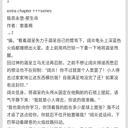
1
extra chapter +++series
极恶永堕-那生命
作者：索墨褐
→7
“操。”看着迦呈失力于迦呈自己的臂弯下，阔炎龟头上深蓝色
火焰都爆燃出火星。走上前用鸡巴轻一下重一下地将迦呈甩
醒。
回过神的迦呈立马无法再忍耐，之前不想让阔炎得逞而憋忍
的想法也不在抑制：“阔炎！你不过就是个人类罢了！小人得
志过家家地让这东西模仿我？自我满足地没完了还？如果没
有这封印..”
阔炎低身，将迦呈的头颅从固定在他胸前的石锁上提起，语
气平静下来：“我就是小人得志，你说的很准确。”
“我也是向你学习，你顶着我的脸在多少星球上嚣张？我不过
才返了这点给你，你就忍不住开始置喙我？”阔炎说话间，下
巴带动着肆意的火焰纹路抖动。