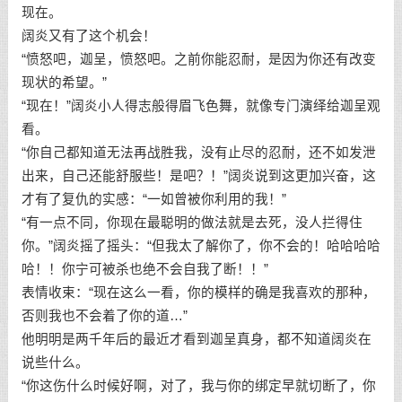
现在。
阔炎又有了这个机会！
“愤怒吧，迦呈，愤怒吧。之前你能忍耐，是因为你还有改变
现状的希望。”
“现在！”阔炎小人得志般得眉飞色舞，就像专门演绎给迦呈观
看。
“你自己都知道无法再战胜我，没有止尽的忍耐，还不如发泄
出来，自己还能舒服些！是吧？！”阔炎说到这更加兴奋，这
才有了复仇的实感：“一如曾被你利用的我！”
“有一点不同，你现在最聪明的做法就是去死，没人拦得住
你。”阔炎摇了摇头：“但我太了解你了，你不会的！哈哈哈哈
哈！！你宁可被杀也绝不会自我了断！！”
表情收束：“现在这么一看，你的模样的确是我喜欢的那种，
否则我也不会着了你的道…”
他明明是两千年后的最近才看到迦呈真身，都不知道阔炎在
说些什么。
“你这伤什么时候好啊，对了，我与你的绑定早就切断了，你