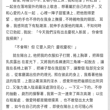
飯後, 時候也不早, 安頓小孩上床 , 我和他拿了杯紅酒 ，
一起坐在落地窗外的陽台上歇息 , 想著屬於自己的房子 , 又
和心愛的人在一起 , 心裡一陣子甜蜜湧上 , 把他抱得更
緊 , 他的手也不停的在我身上撫摸 , 不時親吻我的頸部、 耳
垂 , 我感到底下有點潮濕 , 就伸手去摸他的陽具 , 不知何時
它已勃起 , 我說：「今天我們沒有出去慶祝入新居 ， 你會怪
我掃興？」
「不會啊！但 它要入洞穴 慶祝慶祝！」
就在陽台上, 他把我的衣服扣子打開 , 捲上胸罩 ，把兩個
乳房露出 在星光下 , 又將我的長褲連同三角褲一起脫去 , 讓
我在長椅上躺下 , 把褲子墊在我屁股下 , 讓整個 陰部完全突
出 , 從客廳漏出些許的燈光, 照在彼此的身上 , 我看著他抽
送的陰莖 , 上面沾著濕濕的淫水 , 感覺到他把龜頭拉出到洞
口 , 又強力進入陰道最深處頂住花心 ，一下又一下的，不停
的抽動 、劇烈的撞擊著 , 我第一次一連來了兩次高潮 ; 以往
在租屋處 , 做愛時都是關燈摸黑 , 也不敢發出太大聲
響 , 如今在自己的房子裡 , 即使在陽台上也可隨心所