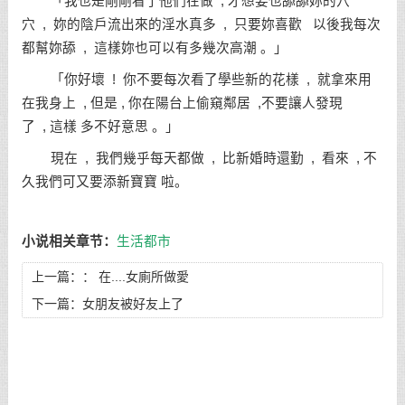
「我也是剛剛看了他們在做 , 才想要也舔舔妳的穴
穴 , 妳的陰戶流出來的淫水真多 , 只要妳喜歡 以後我每次
都幫妳舔 , 這樣妳也可以有多幾次高潮 。」
「你好壞 ! 你不要每次看了學些新的花樣 , 就拿來用
在我身上 , 但是 , 你在陽台上偷窺鄰居 ,不要讓人發現
了 , 這樣 多不好意思 。」
現在 , 我們幾乎每天都做 , 比新婚時還勤 , 看來 , 不
久我們可又要添新寶寶 啦。
小说相关章节：
生活都市
上一篇：：
在....女廁所做愛
下一篇：
女朋友被好友上了