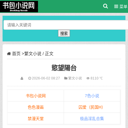
菜单
搜索
首页
>
繁文小说
/ 正文
慾望陽台
2026-06-02 08:27
繁文小说
8110 ℃
书包小说网
7色小说
色色漫画
囚爱（民国H）
禁漫天堂
极品淫乱合集