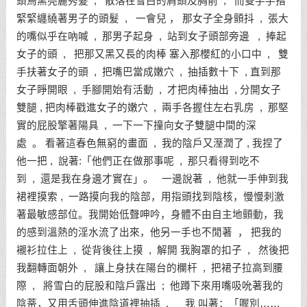
頭烏黑亮麗秀髮 , 散落在雪白的肩頭及胸前 , 而雙手手指
緊緊纏繞著男子的頭髮 , 一會兒 ， 那女子全身顫抖 , 張大
的嘴似乎在吶喊 , 那男子起身 , 站到女子頭部旁邊 , 捧起
女子的頭 , 把那又黑又長的肉棒 塞入那櫻紅的小口中 , 雙
手扶著女子的頭 , 把嘴巴當成嫩穴 , 抽插數十下 , 直到那
女子睜開眼 , 手腳開始有活動 , 才把肉棒抽出 , 分開女子
雙腿 , 把肉棒戳進女子的嫩穴 , 兩手各握住左右乳房 , 那堅
實的屁股擎著陽具 , 一下一下撞向女子雙腿中間的深
處 。 看著這春色無窮的畫面 , 我的陰戶又溼潤了 , 我捏了
他一把 , 說著:「他們正在做那事呢 , 那只看得到吃不
到 , 還是我在身邊才實在」。 一邊說著 , 他就一手伸到我
裙裡摸索 , 一路摸向我的陰部，用指頭找到陰核，慢慢刺激
著最敏感部位。我開始低聲呻吟，身體不由自主地顫動，我
的感到溫熱的淫水流了出來，他另一手也不閒著 ， 把我的
襯衫拉住上 , 從背後往上摸 , 解開 我胸罩的扣子 , 然後把
我翻轉面朝外 , 讓上身扶在陽台的欄杆 , 把裙子拉高到腰
際 , 將雪白的屁股和陰戶露出 ; 他蹲下來用嘴吸吮著我的
陰蒂，又用舌頭伸進陰道裡抽插 . 我 叫著：「喔別……