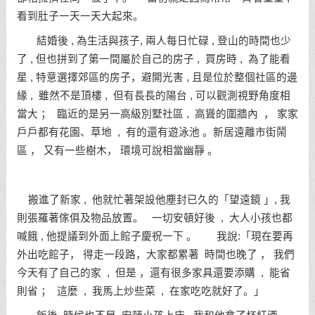
看到肚子一天一天大起來。
結婚後 , 為生活與孩子, 兩人每日忙碌 , 登山的時間也少
了 , 但也拼到了第一間屬於自己的房子 , 買房時 , 為了能看
星 , 特意選擇郊區的房子，避開光害 , 且是位於整個社區的邊
緣 , 雖然不是頂樓 , 但有長長的陽台 , 可以觀測視野角度相
當大 ； 臨近的是另一高級別墅社區 , 高聳的圍牆內 ， 家家
戶戶都有花園、草地 , 有的還有遊泳池 。新居遠離市街鬧
區 ， 又有一些樹木， 環境可說相當幽靜 。
搬進了新家 , 他就忙著架設他塵封已久的「望遠鏡 」, 我
則張羅著傢俱及物品放置。 一切安頓好後 , 大人小孩也都
喊餓 , 他提議到外面上館子慶祝一下 。 我說:「現在要再
外出吃館子， 得走一段路，大家都累著 時間也晚了 ， 我們
今天有了自己的家 , 但是 ，還有很多家具還要添購 , 能省
則省 ； 這麼 , 我馬上炒些菜 , 在家吃吃就好了。」