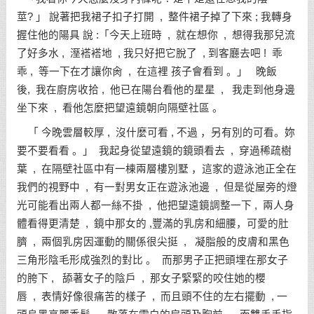
莖? 」 說著把我裙子扣子打開 , 整件裙子掉了下來 ; 我轉身
握住他的陽具 說 :「今天上班時 , 就在想你 , 想得我那兒流
了好多水 , 溼褡褡地 , 我只好把它脫了 , 到客廳去吧 ! 乖
乖 , 等一下在才讓你肏 , 在這裡 孩子會看到 。」 晚飯
後, 我在廚房收拾 , 他已在陽台看他的星星 , 我走到他身邊
坐下來 , 看他怎麼把望遠鏡朝向隔壁社區 。
「 今晚雲層較厚 , 沒什麼可看 , 不過 ，另有別的可看。妳
要不要看看 。」 我起身從望遠鏡的鏡頭看去 , 穿過稀疏樹
葉 , 在隔壁社區中有一棟兩層樓別墅 ，這家的遊泳池正全在
我們的視野中 , 有一對男女正在遊泳池邊 , 但是從屋旁的燈
光可能看出兩人都一絲不掛 , 他把望遠鏡調整一下 , 兩人身
體看得更清楚 , 鏡中那女的 ,豐滿的乳房和細腰，可愛的肚
臍 , 兩個乳房因運動的關係很尖挺 , 凝脂般的皮膚和黑色
三角形陰毛形成強烈的對比 。 而那男子正把頭埋在那女子
的胯下 , 舔著女子的陰戶 , 那女子緊緊的咬住她的櫻
唇 , 表情好像很痛苦的樣子 , 而且頭不住的左右擺動 , 一