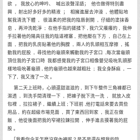
欲 ， 我放心的呻吟、 喊出浪聲淫語； 他也做得特別盡
興 , 射出好多好多的精液 ； 相擁進屋去沖澡 , 他體貼地
幫我清洗下體 , 很溫柔的把我的陰唇剝開 , 仔細的塗抹香
皂 , 再沖洗乾淨 ; 在他手指的搓揉下 , 我穴又癢癢的 , 我伸
手拉著他的陽具往我的陰道裡塞 , 把他壓在下方 , 自己在上
面 , 把我的乳房貼著他的胸膛 , 兩人的乳頭相互摩擦 , 搖
動我的屁股 , 尋找他的龜頭來觸動我的子宮口 ,每次當龜頭
頂住我的子宮口時 我都感覺我的子宮口相像嬰兒吸吮乳頭那
樣地吸吮著龜頭 , 他的龜頭也越來越粗壯 ; 我全身酥痲 , 一
下了, 我又洩了一次 。
第二天上班時，心頭還甜滋滋的 , 到下午整件三角褲都已
濕透 , 到洗手間清理一下 , 把褲子脫下洗一洗 , 就放入皮
包裡 , 拉拉裙子 , 繼續上班 ; 下班前 ,他打電話來要去買些
用品 , 約在超級市場見面 , 買了東西回到家 , 我正在做
飯 , 他從後面把我的窄裙拉鍊拉開 , 伸手進去摸著我的屁
股 。
「我看你今天怎麼沒穿內褲呢 ? 是不是還在想我的陰