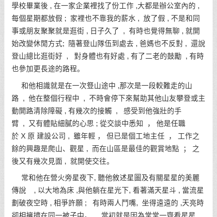
學校畢業後 , 在一家企業裡找了份工作 ,大都是辦公室內的 ,
每個星期都放假 ; 家裡也不靠我的薪水 , 放了假 , 不是和同
事或朋友聚聚就是逛街 , 日子久了 , 有時也覺得無聊 , 就開
始改變休閒方式; 隨著登山隊伍到處去 , 爸媽也不反對 , 還說
登山總比逛街好 , 對身體也有好處 , 有了二老的鼓勵 , 有時
也參加更長途的路程。
和他相識就是在一次豋山途中 ,那次是一段較難走的山
路 , 他在整個行程中 , 不時會停下來幫助其他山友攀登或主
動開路清除障礙 , 有幾次的接觸 , 感受到他強壯的手
臂 , 又有體貼細膩的心思 ; 從交談中悉知 ， 他是任職
於 X 原 建設公司 , 雖年輕 ， 但已是個工地主任 ， 工作之
餘的興趣是爬山、觀星 , 而在山區是最佳的觀賞地點 ； 之
後又有幾次見面 , 就開使交往。
常和他在營火旁星夜下, 聽他敘述星圖及有關星星的美麗
傳說 , 以大地為床 ,與他躺在星光下, 看著滿天星斗 , 當流星
劃破夜空時 , 相爭許願 ; 有時兩人鬥嘴, 坐得遠遠的 ,天亮時
卻相擁擠在同一被子中。 當初就是因為常常一齊看星星 ,