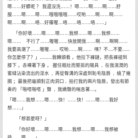
嗯……好髒呢 ？ 我還沒洗……！嗯……啊……啊……舒
服……嗯……嗯……哦哦哦哦……哎喲……啊……啊……
啊……啊……唔…好癢喔…唔……唔……唔……」
「你好壞……嗯……嗯……我想……嗯……我想……
嗯…… 不行了……喔喔……快放開我……啊……啊啊……
我要高潮了……喔喔…… 哎喲……啊…… 咦？不....不要......
你怎麼停了？」..........我轉頭看 ，他拉下褲鏈，把長褲褪到
膝下 ，赤裸著下身 ， 握住粗壯而堅挺的陽具 , 在我濕潤的
蜜縫沾染流出的淫水 , 再從臀溝的深處到恥毛陰唇 , 繞了幾
圈 ；最後把龜頭對正肉洞口 , 拍打我的兩片陰唇，發出有節
奏的 「啪嗒啪嗒 」聲 , 我嬌聲的喘息著…。
「嗯……我想……嗯……快！……快！……嗯……我好
想……」
「想甚麼呀？」
「你好壞……嗯……嗯……我想……嗯……我想被
插……嗯……」