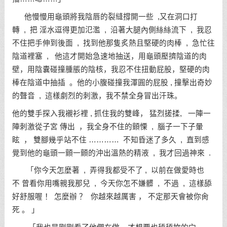
他慢慢用龜頭將我陰唇的裂縫撐開一些 ,又在洞口打
轉 , 把 淫水逗得更加氾濫 , 沿著大腿內側絲絲流下 , 我忍
不住把手伸到後面 , 找到他那隻炙熱且堅硬的肉棒 , 急忙往
陰道裡塞 , 他這才開始急速地抽送，用龜頭壓擠陰道的肉
壁，用陰囊碰撞腫脹的陰核，我忍不住扭動屁股，堅硬的肉
棒在陰道中抽插 。他的小腹碰撞我渾圓的屁股 , 撞擊出奇妙
的聲音 , 這樣劇烈的刺激，我不禁全身冒出汗珠。
他的雙手探入我襯衫裡 , 抓住我的雙峰， 猛烈搓揉, 一陣一
陣刺激從子宮 傳出 ，我全身不住的顫慄 , 腦子一下子暈
眩 ， 雙腳幾乎站不住 ………… 不知昏迷了多久 , 直到感
覺到他的龜頭一顫一顫的沖出溫熱的精液 , 我才回過神來 .
「你今天怎麼著 , 弄得我都受不了 , 以前在做愛時也
不 曾看你用嘴親我那兒 , 今天你怎不嫌髒 , 不過 , 這樣舔
好舒服喔 ！ 怎麼辦 ？ 你越來越厲害 ， 不定那天會被你肏
死 。 」